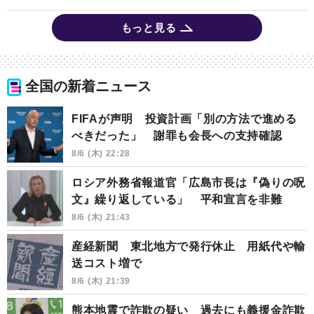
もっと見る
全国の新着ニュース
FIFAが声明 投資計画「別の方法で進める
べきだった」 謝罪も会長への支持確認
8/6 (木) 22:28
ロシア外務省報道官「広島市長は『偽りの呪
文』繰り返している」 平和宣言を非難
8/6 (木) 21:43
産経新聞 東北地方で発行休止 用紙代や輸
送コスト増で
8/6 (木) 21:39
熊本地震で詐欺の疑い 過去にも義援金詐欺