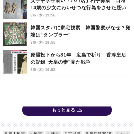
女子中学生装い「パパ活」相手募集 当時
14歳の少女にわいせつな行為をさせた疑い
8/6 (木) 19:56
韓国スタバに家宅捜索 韓国警察がなぜ？発
端は“タンブラー”
8/6 (木) 19:55
原爆投下から81年 広島で祈り 香淳皇后
の記録“天皇の妻”見た戦争
8/6 (木) 19:52
もっと見る
熊本地震
地震
津波
宮城県
衆院選2026
クマ