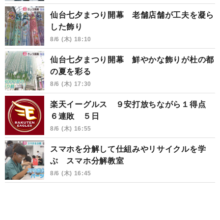
仙台七夕まつり開幕 老舗店舗が工夫を凝ら
した飾り
8/6 (木) 18:10
仙台七夕まつり開幕 鮮やかな飾りが杜の都
の夏を彩る
8/6 (木) 17:30
楽天イーグルス ９安打放ちながら１得点
６連敗 ５日
8/6 (木) 16:55
スマホを分解して仕組みやリサイクルを学
ぶ スマホ分解教室
8/6 (木) 16:45