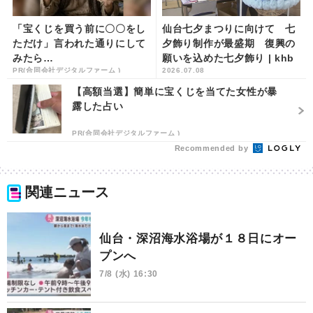
「宝くじを買う前に〇〇をし
仙台七夕まつりに向けて 七
ただけ」言われた通りにして
夕飾り制作が最盛期 復興の
みたら…
願いを込めた七夕飾り | khb
PR(合同会社デジタルファーム )
2026.07.08
東日本放送
【高額当選】簡単に宝くじを当てた女性が暴
露した占い
PR(合同会社デジタルファーム )
Recommended by
関連ニュース
仙台・深沼海水浴場が１８日にオー
プンへ
7/8 (水) 16:30