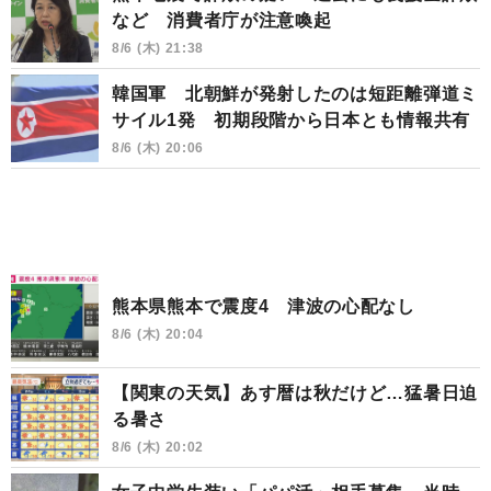
など 消費者庁が注意喚起
8/6 (木) 21:38
韓国軍 北朝鮮が発射したのは短距離弾道ミ
サイル1発 初期段階から日本とも情報共有
8/6 (木) 20:06
熊本県熊本で震度4 津波の心配なし
8/6 (木) 20:04
【関東の天気】あす暦は秋だけど…猛暑日迫
る暑さ
8/6 (木) 20:02