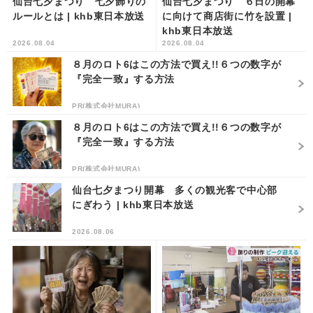
仙台七夕まつり 七夕飾りの
仙台七夕まつり ６日の開幕
ルールとは | khb東日本放送
に向けて商店街に竹を設置 |
khb東日本放送
2026.08.04
2026.08.04
８月のロト6はこの方法で買え!!６つの数字が
『完全一致』する方法
PR(株式会社MURA)
８月のロト6はこの方法で買え!!６つの数字が
『完全一致』する方法
PR(株式会社MURA)
仙台七夕まつり開幕 多くの観光客で中心部
にぎわう | khb東日本放送
2026.08.06