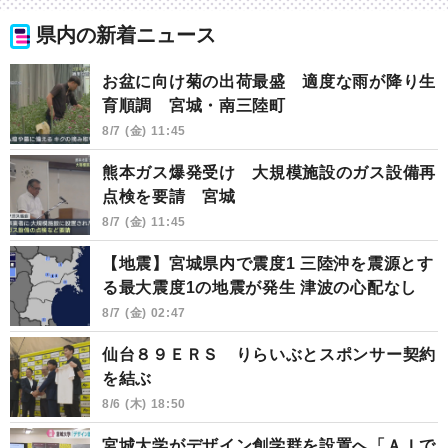
県内の新着ニュース
お盆に向け菊の出荷最盛 適度な雨が降り生
育順調 宮城・南三陸町
8/7 (金) 11:45
熊本ガス爆発受け 大規模施設のガス設備再
点検を要請 宮城
8/7 (金) 11:45
【地震】宮城県内で震度1 三陸沖を震源とす
る最大震度1の地震が発生 津波の心配なし
8/7 (金) 02:47
仙台８９ＥＲＳ りらいぶとスポンサー契約
を結ぶ
8/6 (木) 18:50
宮城大学がデザイン創学群を設置へ「ＡＩで