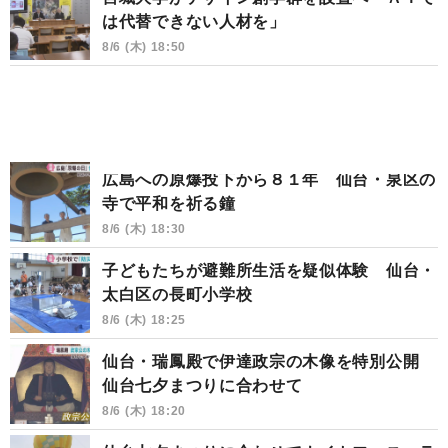
は代替できない人材を」
8/6 (木) 18:50
広島への原爆投下から８１年 仙台・泉区の
寺で平和を祈る鐘
8/6 (木) 18:30
子どもたちが避難所生活を疑似体験 仙台・
太白区の長町小学校
8/6 (木) 18:25
仙台・瑞鳳殿で伊達政宗の木像を特別公開
仙台七夕まつりに合わせて
8/6 (木) 18:20