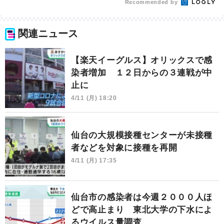
Recommended by
関連ニュース
【楽天イーグルス】オリックスで感
染者増加 １２日からの３連戦が中
止に
4/11 (月) 18:20
仙台の大規模接種センターが未接種
者などを対象に接種を再開
4/11 (月) 17:35
仙台市の感染者は今週２０００人ほ
どで高止まり 東北大学の下水によ
るウイルス量調査