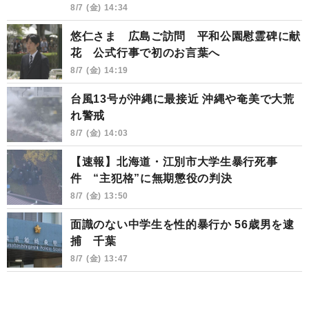
8/7 (金) 14:34
悠仁さま 広島ご訪問 平和公園慰霊碑に献
花 公式行事で初のお言葉へ
8/7 (金) 14:19
台風13号が沖縄に最接近 沖縄や奄美で大荒
れ警戒
8/7 (金) 14:03
【速報】北海道・江別市大学生暴行死事
件 “主犯格”に無期懲役の判決
8/7 (金) 13:50
面識のない中学生を性的暴行か 56歳男を逮
捕 千葉
8/7 (金) 13:47