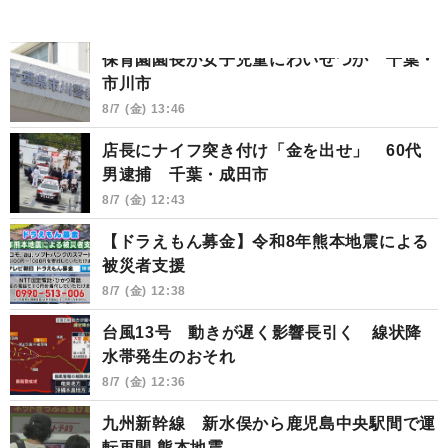
保育園園長が女子児童にわいせつか 千葉・
市川市
8/7 (金) 13:46
店長にナイフ突き付け「金を出せ」 60代
男逮捕 千葉・成田市
8/7 (金) 12:43
【ドラえもん募金】令和8年熊本地震による
被災者支援
8/7 (金) 12:38
台風13号 動きが遅く影響長引く 線状降
水帯発生のおそれ
8/7 (金) 12:36
九州新幹線 新水俣から鹿児島中央駅間で運
転再開 熊本地震