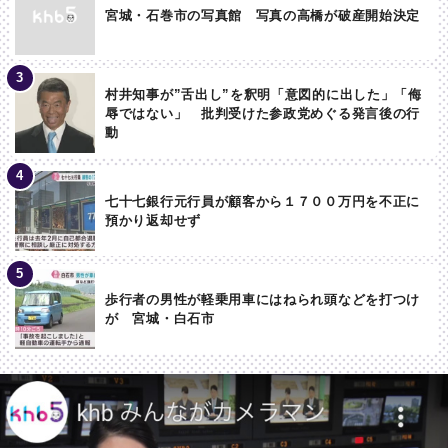
宮城・石巻市の写真館 写真の高橋が破産開始決定
村井知事が”舌出し”を釈明「意図的に出した」「侮
辱ではない」 批判受けた参政党めぐる発言後の行
動
七十七銀行元行員が顧客から１７００万円を不正に
預かり返却せず
歩行者の男性が軽乗用車にはねられ頭などを打つけ
が 宮城・白石市