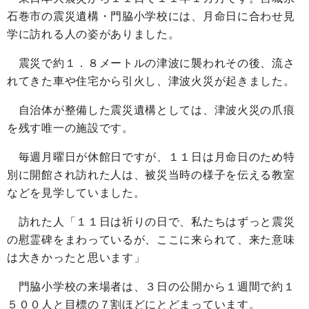
石巻市の震災遺構・門脇小学校には、月命日に合わせ見
学に訪れる人の姿がありました。
震災で約１．８メートルの津波に襲われその後、流さ
れてきた車や住宅から引火し、津波火災が起きました。
自治体が整備した震災遺構としては、津波火災の爪痕
を残す唯一の施設です。
毎週月曜日が休館日ですが、１１日は月命日のため特
別に開館され訪れた人は、被災当時の様子を伝える教室
などを見学していました。
訪れた人「１１日は祈りの日で、私たちはずっと震災
の慰霊碑をまわっているが、ここに来られて、来た意味
は大きかったと思います」
門脇小学校の来場者は、３日の公開から１週間で約１
５００人と目標の７割ほどにとどまっています。