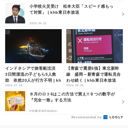
小学校火災受け 松本大臣「スピード感もっ
て対策」 | khb東日本放送
2026.06.22
インドネシアで旅客船沈没
【青森で震度6強】東北新幹
3日間漂流の子どもら5人救
線 盛岡～新青森で運転見合
助 依然20人が行方不明 | kh
わせ続く | khb東日本放送
2026.07.19
2026.06.25
b東日本放送
８月のロト6はこの方法で買え!!６つの数字が
『完全一致』する方法
PR(株式会社MURA)
Recommended by