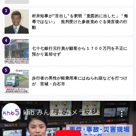
村井知事が”舌出し”を釈明「意図的に出した」「侮
辱ではない」 批判受けた参政党めぐる発言後の行
動
七十七銀行元行員が顧客から１７００万円を不正に
預かり返却せず
歩行者の男性が軽乗用車にはねられ頭などを打つけ
が 宮城・白石市