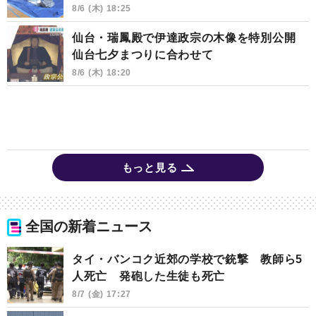
8/6 (木) 18:25
仙台・瑞鳳殿で伊達政宗の木像を特別公開
仙台七夕まつりに合わせて
8/6 (木) 18:20
もっと見る
全国の新着ニュース
タイ・バンコク近郊の学校で銃撃 教師ら5
人死亡 発砲した生徒も死亡
8/7 (金) 17:27