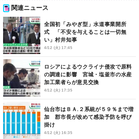
関連ニュース
全国初「みやぎ型」水道事業開所
式 「不安を与えることは一切無
い」村井知事
4/12 (火) 17:45
ロシアによるウクライナ侵攻で原料
の調達に影響 宮城・塩釜市の水産
加工業者らが意見交換
4/12 (火) 17:35
仙台市はＢＡ.２系統が５９％まで増
加 郡市長が改めて感染予防を呼び
掛け
4/12 (火) 16:35