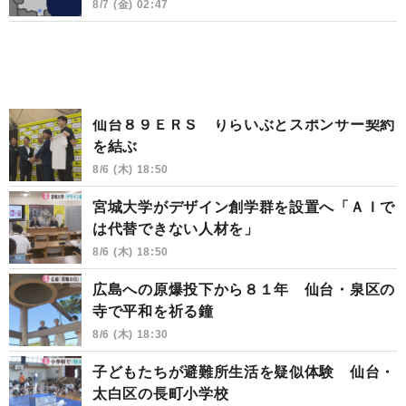
8/7 (金) 02:47
仙台８９ＥＲＳ りらいぶとスポンサー契約
を結ぶ
8/6 (木) 18:50
宮城大学がデザイン創学群を設置へ「ＡＩで
は代替できない人材を」
8/6 (木) 18:50
広島への原爆投下から８１年 仙台・泉区の
寺で平和を祈る鐘
8/6 (木) 18:30
子どもたちが避難所生活を疑似体験 仙台・
太白区の長町小学校