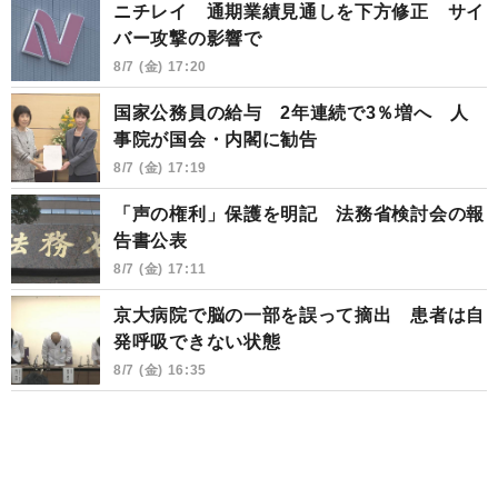
ニチレイ 通期業績見通しを下方修正 サイ
バー攻撃の影響で
8/7 (金) 17:20
国家公務員の給与 2年連続で3％増へ 人
事院が国会・内閣に勧告
8/7 (金) 17:19
「声の権利」保護を明記 法務省検討会の報
告書公表
8/7 (金) 17:11
京大病院で脳の一部を誤って摘出 患者は自
発呼吸できない状態
8/7 (金) 16:35