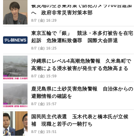
被災地の空き巣対策で防犯カメラ700台追加
へ 政府非常災害対策本部
8/7 (金) 16:29
東京五輪で「銀」 競泳・本多灯被告を在宅
起訴 危険運転致傷罪 国際大会辞退
8/7 (金) 16:25
沖縄県にレベル4高潮危険警報 久米島町で
高潮による浸水被害が発生する危険高まる
8/7 (金) 15:59
鹿児島県に土砂災害危険警報 自治体からの
避難情報の確認を
8/7 (金) 15:57
国民民主代表選 玉木代表と橋本氏が立候
補 現職と若手の一騎打ち
8/7 (金) 15:51