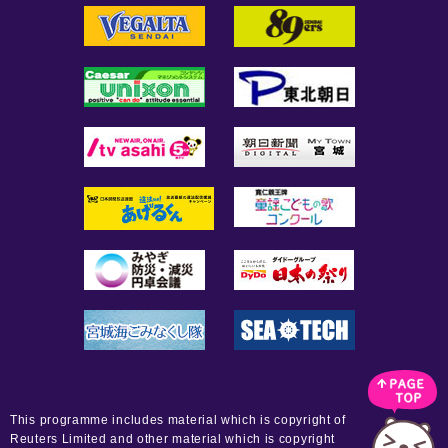
This programme includes material which is copyright of
Reuters Limited and other material which is copyright