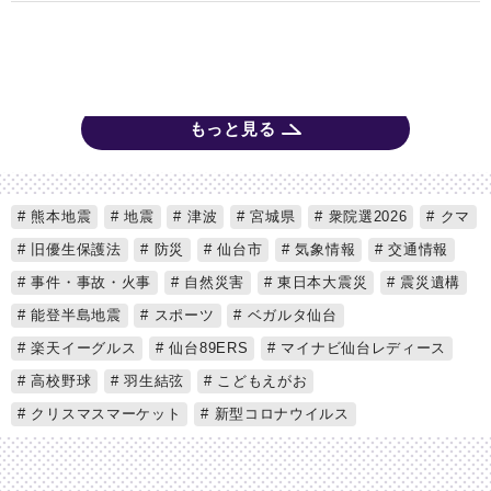
もっと見る
熊本地震
地震
津波
宮城県
衆院選2026
クマ
旧優生保護法
防災
仙台市
気象情報
交通情報
事件・事故・火事
自然災害
東日本大震災
震災遺構
能登半島地震
スポーツ
ベガルタ仙台
楽天イーグルス
仙台89ERS
マイナビ仙台レディース
高校野球
羽生結弦
こどもえがお
クリスマスマーケット
新型コロナウイルス