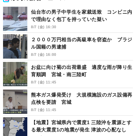
仙台市の男子中学生を家裁送致 コンビニ内
で理由なく包丁を持っていた疑い
8/7 (金) 16:30
２０００万円相当の高級車を窃盗か ブラジ
ル国籍の男逮捕
8/7 (金) 16:00
お盆に向け菊の出荷最盛 適度な雨が降り生
育順調 宮城・南三陸町
8/7 (金) 11:45
熊本ガス爆発受け 大規模施設のガス設備再
点検を要請 宮城
8/7 (金) 11:45
【地震】宮城県内で震度1 三陸沖を震源とす
る最大震度1の地震が発生 津波の心配なし