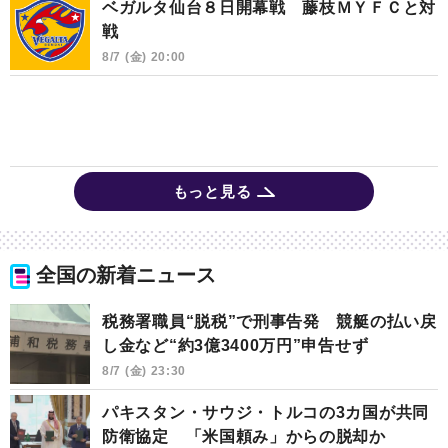
ベガルタ仙台８日開幕戦 藤枝ＭＹＦＣと対
戦
8/7 (金) 20:00
もっと見る
全国の新着ニュース
税務署職員“脱税”で刑事告発 競艇の払い戻
し金など“約3億3400万円”申告せず
8/7 (金) 23:30
パキスタン・サウジ・トルコの3カ国が共同
防衛協定 「米国頼み」からの脱却か