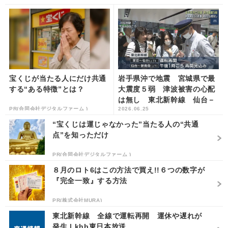
宝くじが当たる人にだけ共通
岩手県沖で地震 宮城県で最
する“ある特徴”とは？
大震度５弱 津波被害の心配
は無し 東北新幹線 仙台－
PR(合同会社デジタルファーム )
2026.06.25
青森間は午後１時ごろ運転再
開見通し | k...
“宝くじは運じゃなかった”当たる人の“共通
点”を知っただけ
PR(合同会社デジタルファーム )
８月のロト6はこの方法で買え!!６つの数字が
『完全一致』する方法
PR(株式会社MURA)
東北新幹線 全線で運転再開 運休や遅れが
発生 | khb東日本放送