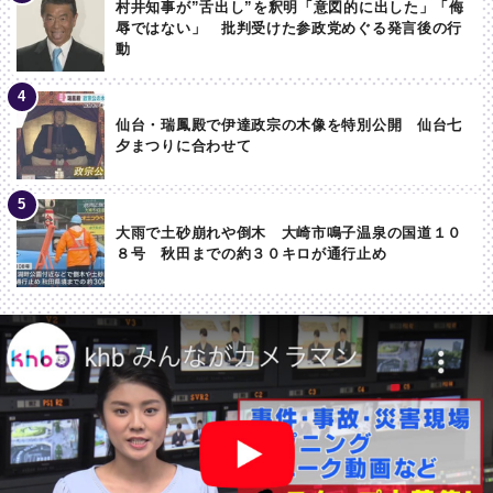
村井知事が”舌出し”を釈明「意図的に出した」「侮
辱ではない」 批判受けた参政党めぐる発言後の行
動
仙台・瑞鳳殿で伊達政宗の木像を特別公開 仙台七
夕まつりに合わせて
大雨で土砂崩れや倒木 大崎市鳴子温泉の国道１０
８号 秋田までの約３０キロが通行止め