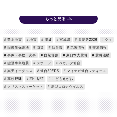
もっと見る
熊本地震
地震
津波
宮城県
衆院選2026
クマ
旧優生保護法
防災
仙台市
気象情報
交通情報
事件・事故・火事
自然災害
東日本大震災
震災遺構
能登半島地震
スポーツ
ベガルタ仙台
楽天イーグルス
仙台89ERS
マイナビ仙台レディース
高校野球
羽生結弦
こどもえがお
クリスマスマーケット
新型コロナウイルス