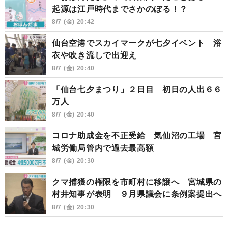
起源は江戸時代までさかのぼる！？
8/7 (金) 20:42
仙台空港でスカイマークが七夕イベント 浴
衣や吹き流しで出迎え
8/7 (金) 20:40
「仙台七夕まつり」２日目 初日の人出６６
万人
8/7 (金) 20:40
コロナ助成金を不正受給 気仙沼の工場 宮
城労働局管内で過去最高額
8/7 (金) 20:30
クマ捕獲の権限を市町村に移譲へ 宮城県の
村井知事が表明 ９月県議会に条例案提出へ
8/7 (金) 20:30