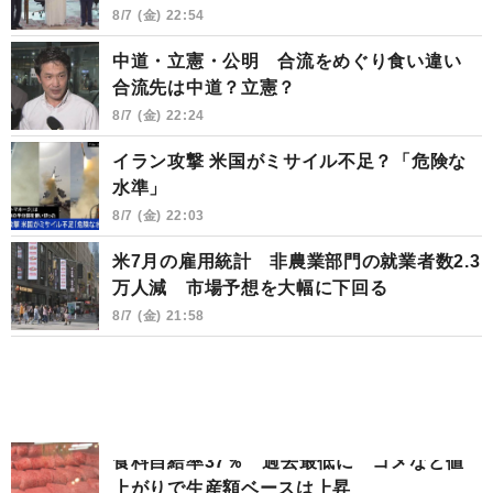
8/7 (金) 22:54
中道・立憲・公明 合流をめぐり食い違い
合流先は中道？立憲？
8/7 (金) 22:24
イラン攻撃 米国がミサイル不足？「危険な
水準」
8/7 (金) 22:03
米7月の雇用統計 非農業部門の就業者数2.3
万人減 市場予想を大幅に下回る
8/7 (金) 21:58
食料自給率37％ 過去最低に コメなど値
上がりで生産額ベースは上昇