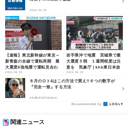
2026.06.25
【速報】東北新幹線が東京～
岩手県沖で地震 宮城県で最
新青森の全線で運転再開 最
大震度５弱 １週間程度は注
大震度6強地震で運転見合わ
意を 気象庁 | khb東日本放
2026.06.25
2026.06.25
せ | khb東日本放送
送
８月のロト6はこの方法で買え!!６つの数字が
『完全一致』する方法
PR(株式会社MURA)
Recommended by
関連ニュース