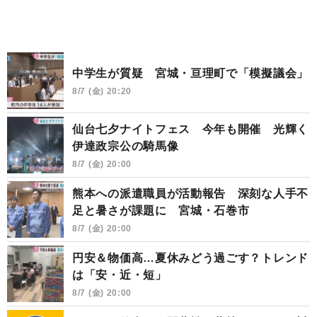
中学生が質疑 宮城・亘理町で「模擬議会」
8/7 (金) 20:20
仙台七夕ナイトフェス 今年も開催 光輝く
伊達政宗公の騎馬像
8/7 (金) 20:00
熊本への派遣職員が活動報告 深刻な人手不
足と暑さが課題に 宮城・石巻市
8/7 (金) 20:00
円安＆物価高…夏休みどう過ごす？トレンド
は「安・近・短」
8/7 (金) 20:00