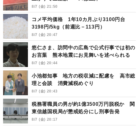
8/7 (金) 21:50
コメ平均価格 1年10カ月ぶり3100円台
3198円/5kg（前週比－113円）
8/7 (金) 20:47
悠仁さま、訪問中の広島で公式行事では初の
お言葉 熊本地震にお見舞いを述べられる
8/7 (金) 20:44
小池都知事 地方の税収減に配慮を 高市総
理と会談 消費減税めぐり
8/7 (金) 20:43
税務署職員の男が約1億3500万円脱税か 関
東信越国税局が懲戒処分にし刑事告発
8/7 (金) 20:17