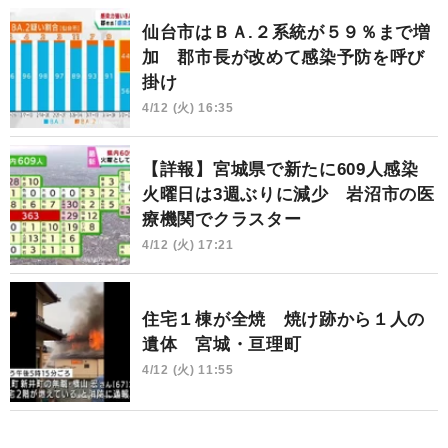
仙台市はＢＡ.２系統が５９％まで増
加 郡市長が改めて感染予防を呼び
掛け
4/12 (火) 16:35
【詳報】宮城県で新たに609人感染
火曜日は3週ぶりに減少 岩沼市の医
療機関でクラスター
4/12 (火) 17:21
住宅１棟が全焼 焼け跡から１人の
遺体 宮城・亘理町
4/12 (火) 11:55