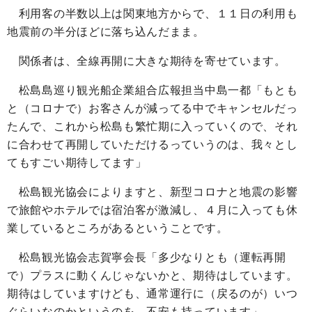
利用客の半数以上は関東地方からで、１１日の利用も
地震前の半分ほどに落ち込んだまま。
関係者は、全線再開に大きな期待を寄せています。
松島島巡り観光船企業組合広報担当中島一都「もとも
と（コロナで）お客さんが減ってる中でキャンセルだっ
たんで、これから松島も繁忙期に入っていくので、それ
に合わせて再開していただけるっていうのは、我々とし
てもすごい期待してます」
松島観光協会によりますと、新型コロナと地震の影響
で旅館やホテルでは宿泊客が激減し、４月に入っても休
業しているところがあるということです。
松島観光協会志賀寧会長「多少なりとも（運転再開
で）プラスに動くんじゃないかと、期待はしています。
期待はしていますけども、通常運行に（戻るのが）いつ
ぐらいなのかというのを、不安も持っています」