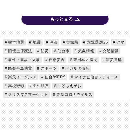
もっと見る
熊本地震
地震
津波
宮城県
衆院選2026
クマ
旧優生保護法
防災
仙台市
気象情報
交通情報
事件・事故・火事
自然災害
東日本大震災
震災遺構
能登半島地震
スポーツ
ベガルタ仙台
楽天イーグルス
仙台89ERS
マイナビ仙台レディース
高校野球
羽生結弦
こどもえがお
クリスマスマーケット
新型コロナウイルス