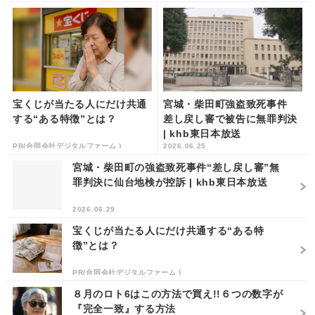
宝くじが当たる人にだけ共通
宮城・柴田町強盗致死事件
する“ある特徴”とは？
差し戻し審で被告に無罪判決
| khb東日本放送
PR(合同会社デジタルファーム )
2026.06.25
宮城・柴田町の強盗致死事件“差し戻し審”無
罪判決に仙台地検が控訴 | khb東日本放送
2026.06.29
宝くじが当たる人にだけ共通する“ある特
徴”とは？
PR(合同会社デジタルファーム )
８月のロト6はこの方法で買え!!６つの数字が
『完全一致』する方法