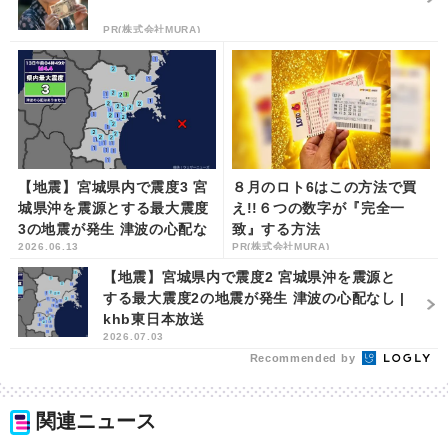
PR(株式会社MURA)
【地震】宮城県内で震度3 宮
８月のロト6はこの方法で買
城県沖を震源とする最大震度
え!!６つの数字が『完全一
3の地震が発生 津波の心配な
致』する方法
2026.06.13
PR(株式会社MURA)
し | khb東日本放送
【地震】宮城県内で震度2 宮城県沖を震源と
する最大震度2の地震が発生 津波の心配なし |
khb東日本放送
2026.07.03
Recommended by
関連ニュース