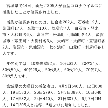
宮城県で
14
日、新たに
305
人が新型コロナウイルスに
感染したことが確認されました。
感染が確認されたのは、仙台市
202
人、石巻市
19
人、
柴田町
17
人、名取市
10
人、塩釜市
7
人、白石市・登米
市・大和町各
6
人、富谷市・松島町・川崎町各
4
人、多賀
城市・蔵王町・大衡村各
3
人、大崎市・大郷町・亘理町各
2
人、岩沼市・気仙沼市・七ヶ浜町・山元町・利府町各
1
人です。
年代別では、
10
歳未満
92
人、
10
代
61
人、
20
代
34
人、
30
代
59
人、
40
代
29
人、
50
代
8
人、
60
代
10
人、
70
代
7
人、
80
代
5
人です。
宮城県の火曜日の感染者は、
4
月
5
日
648
人、
12
日
608
人、
19
日
583
人、
26
日
579
人、
5
月
3
日
389
人、
10
日
640
人、
17
日
532
人、
24
日
440
人、
31
日
307
人、
6
月
7
日
264
人、
14
日
305
人と推移、
5
週ぶりに増加しました。