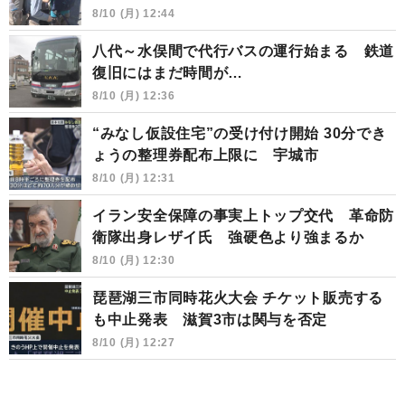
8/10 (月) 12:44
八代～水俣間で代行バスの運行始まる 鉄道
復旧にはまだ時間が…
8/10 (月) 12:36
“みなし仮設住宅”の受け付け開始 30分でき
ょうの整理券配布上限に 宇城市
8/10 (月) 12:31
イラン安全保障の事実上トップ交代 革命防
衛隊出身レザイ氏 強硬色より強まるか
8/10 (月) 12:30
琵琶湖三市同時花火大会 チケット販売する
も中止発表 滋賀3市は関与を否定
8/10 (月) 12:27