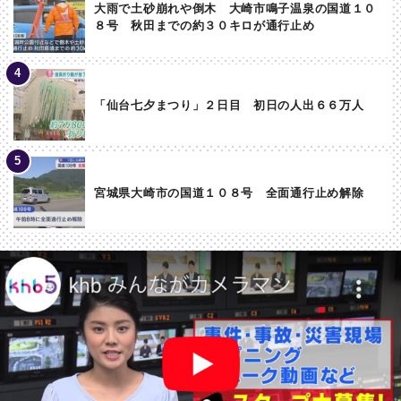
大雨で土砂崩れや倒木 大崎市鳴子温泉の国道１０
８号 秋田までの約３０キロが通行止め
「仙台七夕まつり」２日目 初日の人出６６万人
宮城県大崎市の国道１０８号 全面通行止め解除