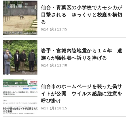
仙台・青葉区の小学校でカモシカが
目撃される ゆっくりと校庭を横切
る
6/14 (火) 11:45
岩手・宮城内陸地震から１４年 遺
族らが犠牲者へ祈りを捧げる
6/14 (火) 11:40
仙台市のホームページを装った偽サ
イトが公開 ウイルス感染に注意を
呼び掛け
6/13 (月) 18:15