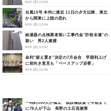
8/10 (月) 13:00
台風15号 本州に接近 11日の夕方以降、東北
から関東に上陸の恐れ
8/10 (月) 12:54
給湯器の点検業者装い工事代金“詐欺未遂”の
疑い 男2人逮捕
8/10 (月) 12:52
金利“据え置き”決定の7月会合 早期利上げ
に前向き意見も「ペースアップ必要」
8/10 (月) 12:50
一時約390人が孤立 仮設橋設置で今朝まで
に78人が下山 長野の土石流被害