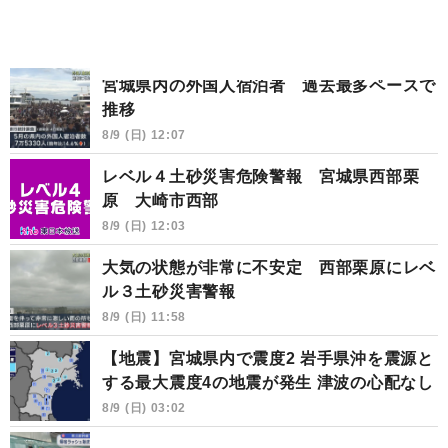
宮城県内の外国人宿泊者 過去最多ペースで
推移
8/9 (日) 12:07
レベル４土砂災害危険警報 宮城県西部栗
原 大崎市西部
8/9 (日) 12:03
大気の状態が非常に不安定 西部栗原にレベ
ル３土砂災害警報
8/9 (日) 11:58
【地震】宮城県内で震度2 岩手県沖を震源と
する最大震度4の地震が発生 津波の心配なし
8/9 (日) 03:02