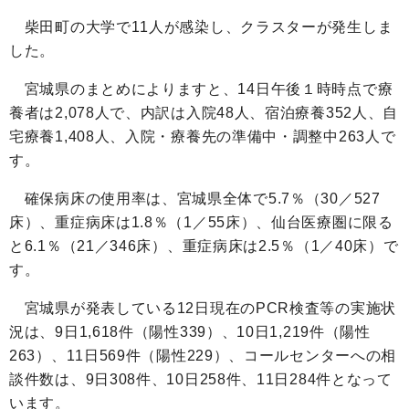
柴田町の大学で
11
人が感染し、クラスターが発生しま
した。
宮城県のまとめによりますと、14日午後１時時点で療
養者は
2,078
人で、内訳は入院
48
人、宿泊療養
352
人、自
宅療養
1,408
人、入院・療養先の準備中・調整中
263
人で
す。
確保病床の使用率は、宮城県全体で
5.7
％（
30
／
527
床）、重症病床は
1.8
％（
1
／
55
床）、仙台医療圏に限る
と
6.1
％（
21
／
346
床）、重症病床は
2.5
％（
1
／
40
床）で
す。
宮城県が発表している
12
日現在の
PCR
検査等の実施状
況は、
9
日
1,618
件（陽性
339
）、
10
日
1,219
件（陽性
263
）、
11
日
569
件（陽性
229
）、コールセンターへの相
談件数は、
9
日
308
件、
10
日
258
件、
11
日
284
件となって
います。