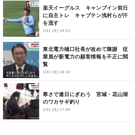
楽天イーグルス キャンプイン前日
に自主トレ キャプテン浅村らが汗
を流す
1/31 (火) 18:15
東北電力樋口社長が改めて陳謝 従
業員が新電力の顧客情報を不正に閲
覧
1/31 (火) 18:10
寒さで連日にぎわう 宮城・花山湖
のワカサギ釣り
1/31 (火) 17:40