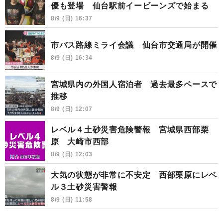
優も登場 仙台駅前イービーンズで始まる
8/9 (日) 16:37
市バス路線ミライ会議 仙台市交通局が開催
8/9 (日) 16:34
宮城県内の外国人宿泊者 過去最多ペースで
推移
8/9 (日) 12:07
レベル４土砂災害危険警報 宮城県西部栗
原 大崎市西部
8/9 (日) 12:03
大気の状態が非常に不安定 西部栗原にレベ
ル３土砂災害警報
8/9 (日) 11:58