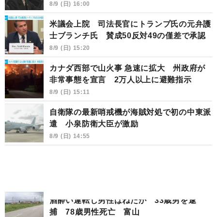
8/9 (日) 16:00
米議会上院 司法長官にトランプ氏の元弁護
士ブランチ氏 賛成50反対49の僅差で承認
8/9 (日) 15:20
カナダ西部で山火事 急速に拡大 州政府が
非常事態を宣言 2万人以上に避難指示
8/9 (日) 15:11
自衛隊の最新哨戒機が海賊対処で初の中東派
遣 小泉防衛大臣が激励
8/9 (日) 14:55
酒酔い運転し男性はねたか 33歳男を逮
捕 78歳男性死亡 富山