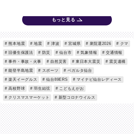
もっと見る
熊本地震
地震
津波
宮城県
衆院選2026
クマ
旧優生保護法
防災
仙台市
気象情報
交通情報
事件・事故・火事
自然災害
東日本大震災
震災遺構
能登半島地震
スポーツ
ベガルタ仙台
楽天イーグルス
仙台89ERS
マイナビ仙台レディース
高校野球
羽生結弦
こどもえがお
クリスマスマーケット
新型コロナウイルス