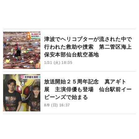
津波でヘリコプターが流された中で
行われた救助や捜索 第二管区海上
保安本部仙台航空基地
1/31 (火) 18:35
放送開始２５周年記念 真アギト
展 主演俳優も登場 仙台駅前イー
ビーンズで始まる
8/9 (日) 16:37