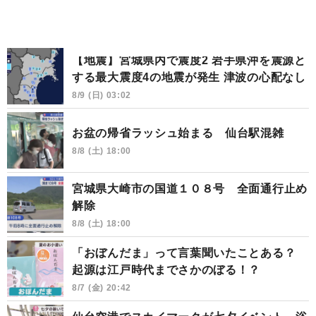
【地震】宮城県内で震度2 岩手県沖を震源と
する最大震度4の地震が発生 津波の心配なし
8/9 (日) 03:02
お盆の帰省ラッシュ始まる 仙台駅混雑
8/8 (土) 18:00
宮城県大崎市の国道１０８号 全面通行止め
解除
8/8 (土) 18:00
「おぼんだま」って言葉聞いたことある？
起源は江戸時代までさかのぼる！？
8/7 (金) 20:42