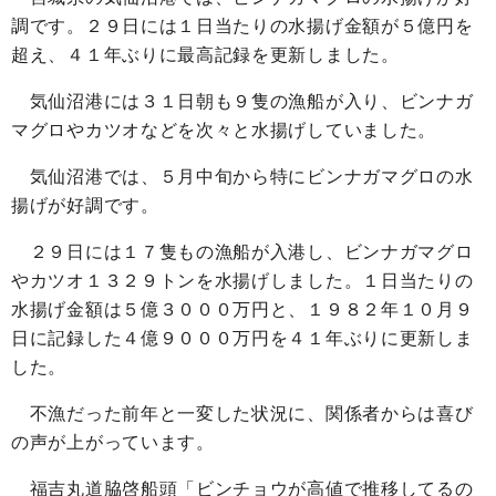
調です。２９日には１日当たりの水揚げ金額が５億円を
超え、４１年ぶりに最高記録を更新しました。
気仙沼港には３１日朝も９隻の漁船が入り、ビンナガ
マグロやカツオなどを次々と水揚げしていました。
気仙沼港では、５月中旬から特にビンナガマグロの水
揚げが好調です。
２９日には１７隻もの漁船が入港し、ビンナガマグロ
やカツオ１３２９トンを水揚げしました。１日当たりの
水揚げ金額は５億３０００万円と、１９８２年１０月９
日に記録した４億９０００万円を４１年ぶりに更新しま
した。
不漁だった前年と一変した状況に、関係者からは喜び
の声が上がっています。
福吉丸道脇啓船頭「ビンチョウが高値で推移してるの