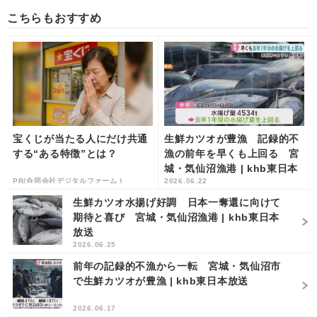
こちらもおすすめ
宝くじが当たる人にだけ共通
生鮮カツオが豊漁 記録的不
する“ある特徴”とは？
漁の前年を早くも上回る 宮
城・気仙沼漁港 | khb東日本
PR(合同会社デジタルファーム )
2026.06.22
放送
生鮮カツオ水揚げ好調 日本一奪還に向けて
期待と喜び 宮城・気仙沼漁港 | khb東日本
放送
2026.06.25
前年の記録的不漁から一転 宮城・気仙沼市
で生鮮カツオが豊漁 | khb東日本放送
2026.06.17