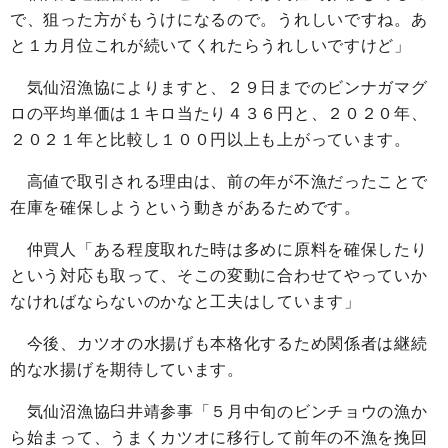
で、狙った方がもうけになるので。うれしいですね。あ
と１カ月位これが続いてくれたらうれしいですけど」
気仙沼漁協によりますと、２９日までのビンナガマグ
ロの平均単価は１キロ当たり４３６円と、２０２０年、
２０２１年と比較し１００円以上も上がっています。
高値で取引される理由は、前の年が不漁だったことで
在庫を確保しようという動きがあるためです。
仲買人「ある程度取れた時は多めに原料を確保したり
という対応も取って、そこの変動に合わせてやっていか
なければならないのかなと工夫はしています」
今後、カツオの水揚げも本格化するため関係者は継続
的な水揚げを期待しています。
気仙沼漁協臼井靖参事「５月中旬のビンチョウの漁か
ら始まって、うまくカツオに移行して前年の不漁を挽回