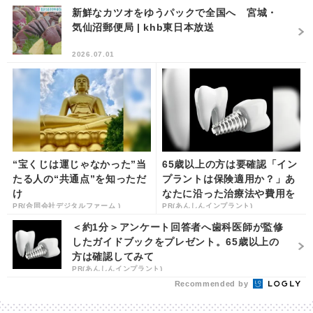
新鮮なカツオをゆうパックで全国へ 宮城・
気仙沼郵便局 | khb東日本放送
2026.07.01
“宝くじは運じゃなかった”当
65歳以上の方は要確認「イン
たる人の“共通点”を知っただ
プラントは保険適用か？」あ
け
なたに沿った治療法や費用を
PR(合同会社デジタルファーム )
PR(あんしんインプラント)
解説
＜約1分＞アンケート回答者へ歯科医師が監修
したガイドブックをプレゼント。65歳以上の
方は確認してみて
PR(あんしんインプラント)
Recommended by