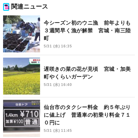
関連ニュース
今シーズン初のウニ漁 前年よりも
３週間早く漁が解禁 宮城・南三陸
町
5/31 (水) 16:35
遅咲きの菜の花が見頃 宮城・加美
町やくらいガーデン
5/31 (水) 16:40
仙台市のタクシー料金 約５年ぶり
に値上げ 普通車の初乗り料金７１
０円に
5/31 (水) 11:45