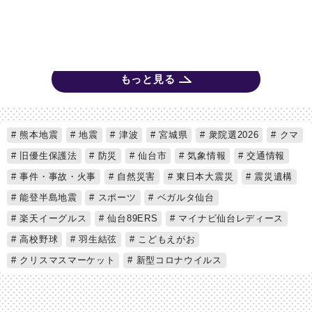
もっと見る
熊本地震
地震
津波
宮城県
衆院選2026
クマ
旧優生保護法
防災
仙台市
気象情報
交通情報
事件・事故・火事
自然災害
東日本大震災
震災遺構
能登半島地震
スポーツ
ベガルタ仙台
楽天イーグルス
仙台89ERS
マイナビ仙台レディース
高校野球
羽生結弦
こどもえがお
クリスマスマーケット
新型コロナウイルス