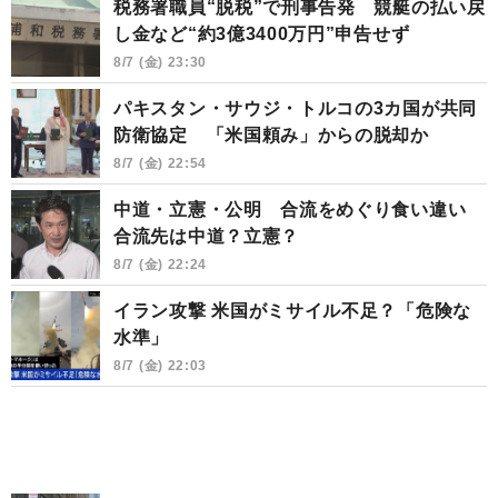
税務署職員“脱税”で刑事告発 競艇の払い戻
し金など“約3億3400万円”申告せず
8/7 (金) 23:30
パキスタン・サウジ・トルコの3カ国が共同
防衛協定 「米国頼み」からの脱却か
8/7 (金) 22:54
中道・立憲・公明 合流をめぐり食い違い
合流先は中道？立憲？
8/7 (金) 22:24
イラン攻撃 米国がミサイル不足？「危険な
水準」
8/7 (金) 22:03