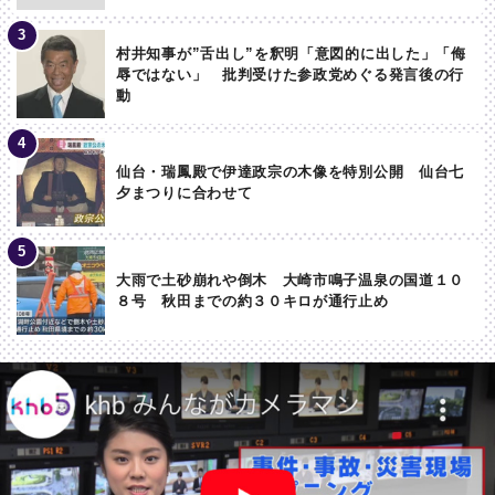
村井知事が”舌出し”を釈明「意図的に出した」「侮
辱ではない」 批判受けた参政党めぐる発言後の行
動
仙台・瑞鳳殿で伊達政宗の木像を特別公開 仙台七
夕まつりに合わせて
大雨で土砂崩れや倒木 大崎市鳴子温泉の国道１０
８号 秋田までの約３０キロが通行止め