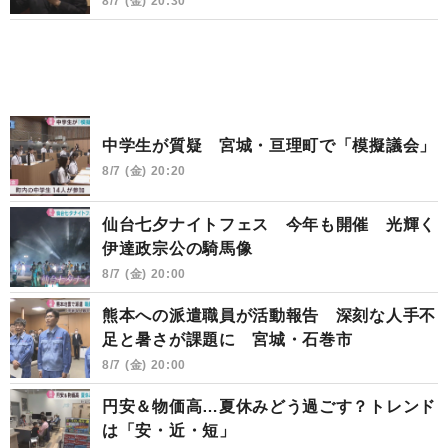
8/7 (金) 20:30
中学生が質疑 宮城・亘理町で「模擬議会」
8/7 (金) 20:20
仙台七夕ナイトフェス 今年も開催 光輝く
伊達政宗公の騎馬像
8/7 (金) 20:00
熊本への派遣職員が活動報告 深刻な人手不
足と暑さが課題に 宮城・石巻市
8/7 (金) 20:00
円安＆物価高…夏休みどう過ごす？トレンド
は「安・近・短」