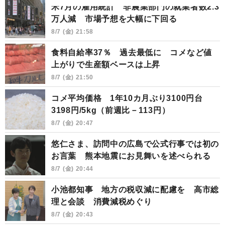
米7月の雇用統計 非農業部門の就業者数2.3
万人減 市場予想を大幅に下回る
8/7 (金) 21:58
食料自給率37％ 過去最低に コメなど値
上がりで生産額ベースは上昇
8/7 (金) 21:50
コメ平均価格 1年10カ月ぶり3100円台
3198円/5kg（前週比－113円）
8/7 (金) 20:47
悠仁さま、訪問中の広島で公式行事では初の
お言葉 熊本地震にお見舞いを述べられる
8/7 (金) 20:44
小池都知事 地方の税収減に配慮を 高市総
理と会談 消費減税めぐり
8/7 (金) 20:43