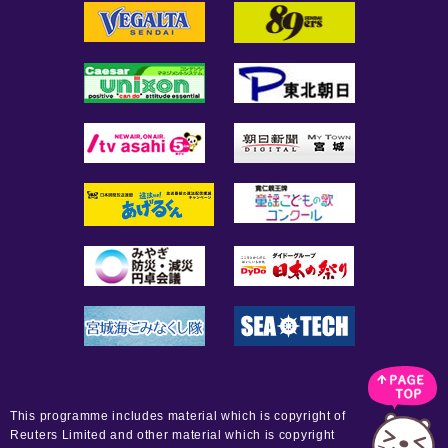
This programme includes material which is copyright of
Reuters Limited and other material which is copyright