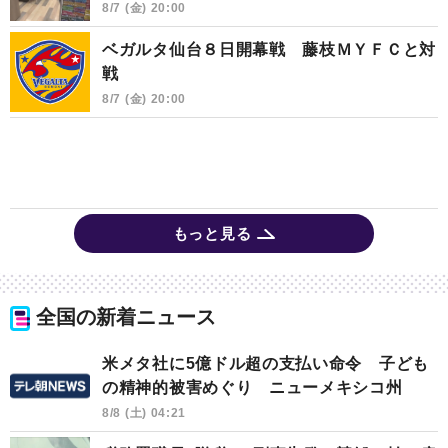
8/7 (金) 20:00
ベガルタ仙台８日開幕戦 藤枝ＭＹＦＣと対
戦
8/7 (金) 20:00
もっと見る
全国の新着ニュース
米メタ社に5億ドル超の支払い命令 子ども
の精神的被害めぐり ニューメキシコ州
8/8 (土) 04:21