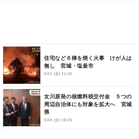
住宅など６棟を焼く火事 けが人は
無し 宮城・塩釜市
5/31 (水) 11:40
女川原発の核燃料税交付金 ５つの
周辺自治体にも対象を拡大へ 宮城
県
5/30 (火) 18:20