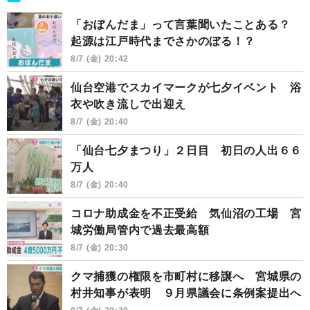
「おぼんだま」って言葉聞いたことある？
起源は江戸時代までさかのぼる！？
8/7 (金) 20:42
仙台空港でスカイマークが七夕イベント 浴
衣や吹き流しで出迎え
8/7 (金) 20:40
「仙台七夕まつり」２日目 初日の人出６６
万人
8/7 (金) 20:40
コロナ助成金を不正受給 気仙沼の工場 宮
城労働局管内で過去最高額
8/7 (金) 20:30
クマ捕獲の権限を市町村に移譲へ 宮城県の
村井知事が表明 ９月県議会に条例案提出へ