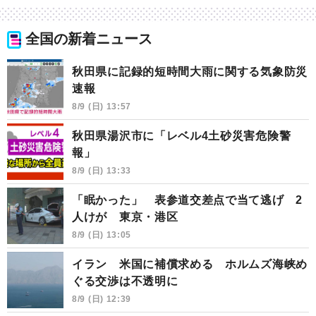
全国の新着ニュース
秋田県に記録的短時間大雨に関する気象防災
速報
8/9 (日) 13:57
秋田県湯沢市に「レベル4土砂災害危険警
報」
8/9 (日) 13:33
「眠かった」 表参道交差点で当て逃げ 2
人けが 東京・港区
8/9 (日) 13:05
イラン 米国に補償求める ホルムズ海峡め
ぐる交渉は不透明に
8/9 (日) 12:39