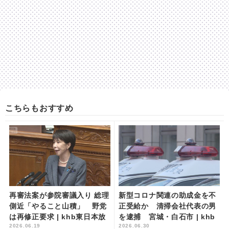
こちらもおすすめ
再審法案が参院審議入り 総理
新型コロナ関連の助成金を不
側近「やること山積」 野党
正受給か 清掃会社代表の男
は再修正要求 | khb東日本放
を逮捕 宮城・白石市 | khb
2026.06.19
2026.06.30
送
東日本放送