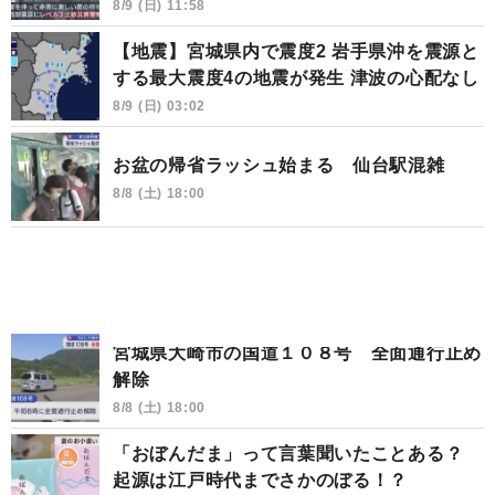
8/9 (日) 11:58
【地震】宮城県内で震度2 岩手県沖を震源と
する最大震度4の地震が発生 津波の心配なし
8/9 (日) 03:02
お盆の帰省ラッシュ始まる 仙台駅混雑
8/8 (土) 18:00
宮城県大崎市の国道１０８号 全面通行止め
解除
8/8 (土) 18:00
「おぼんだま」って言葉聞いたことある？
起源は江戸時代までさかのぼる！？