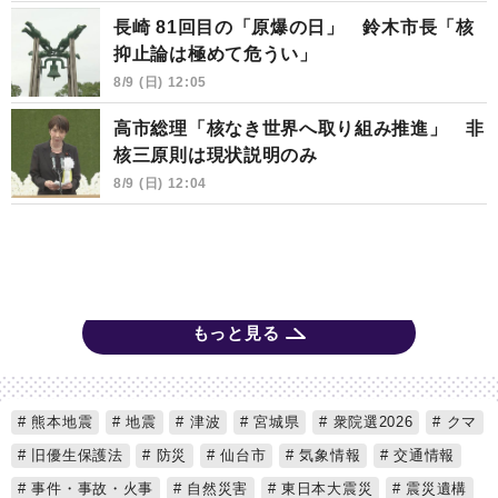
長崎 81回目の「原爆の日」 鈴木市長「核
抑止論は極めて危うい」
8/9 (日) 12:05
高市総理「核なき世界へ取り組み推進」 非
核三原則は現状説明のみ
8/9 (日) 12:04
もっと見る
熊本地震
地震
津波
宮城県
衆院選2026
クマ
旧優生保護法
防災
仙台市
気象情報
交通情報
事件・事故・火事
自然災害
東日本大震災
震災遺構