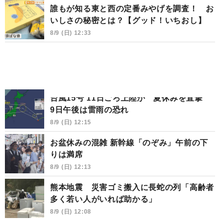
誰もが知る東と西の定番みやげを調査！ お
いしさの秘密とは？【グッド！いちおし】
8/9 (日) 12:33
台風15号 11日ごろ上陸か 夏休みを直撃
9日午後は雷雨の恐れ
8/9 (日) 12:15
お盆休みの混雑 新幹線「のぞみ」午前の下
りは満席
8/9 (日) 12:13
熊本地震 災害ゴミ搬入に長蛇の列「高齢者
多く若い人がいれば助かる」
8/9 (日) 12:08