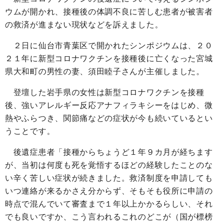
ウムが開かれ、接種後の体調不良に苦しむ患者が被害者
の救済が進まない現状などを訴えました。
２日に仙台市青葉区で開かれたシンポジウムは、２０
２１年に新型コロナワクチンを接種後に亡くなった宮城
県大和町の男性の妻、須田睦子さんが主催しました。
登壇した岩手県の女性は新型コロナワクチンを接種
後、強いアレルギー反応アナフィラキシーをはじめ、微
熱やふらつき、関節痛などの症状が今も続いているとい
うことです。
後遺症患者「接種からちょうど１年９カ月が経ちます
が、当初は何度も死を覚悟するほどの経験したことのな
い辛く苦しい症状が続きました。救済制度を申請しても
いつ連絡が来るかさえ分からず、そもそも役所に申請の
時点で混んでいて審査まで１年以上かかるらしい、それ
でも良いですか、こう言われるこれのどこが（国が標榜