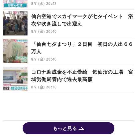
8/7 (金) 20:42
仙台空港でスカイマークが七夕イベント 浴
衣や吹き流しで出迎え
8/7 (金) 20:40
「仙台七夕まつり」２日目 初日の人出６６
万人
8/7 (金) 20:40
コロナ助成金を不正受給 気仙沼の工場 宮
城労働局管内で過去最高額
8/7 (金) 20:30
もっと見る