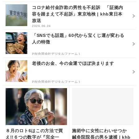
コロナ給付金詐欺の男性を不起訴 「証拠内
容を踏まえて不起訴」東京地検 | khb東日本
放送
2026.06.24
「SNSでも話題」60代から宝くじ運が変わる
人の特徴
PR(合同会社デジタルファーム )
老後のお金、今の金運でほぼ決まります
PR(合同会社デジタルファーム )
８月のロト6はこの方法で買
施術中に女性にわいせつか
え!!６つの数字が『完全一
鍼灸院院長の男を逮捕 | khb