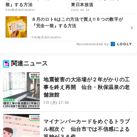
致』する方法
東日本放送
PR(株式会社MURA)
2026.06.18
８月のロト6はこの方法で買え!!６つの数字が
『完全一致』する方法
PR(株式会社MURA)
Recommended by
関連ニュース
地震被害の大浴場が２年がかりの工
事を終え再開 仙台・秋保温泉の老
舗旅館
7/3 (月) 17:30
マイナンバーカードをめぐるトラブ
ル相次ぐ 仙台市では不信感による
返納が３６件