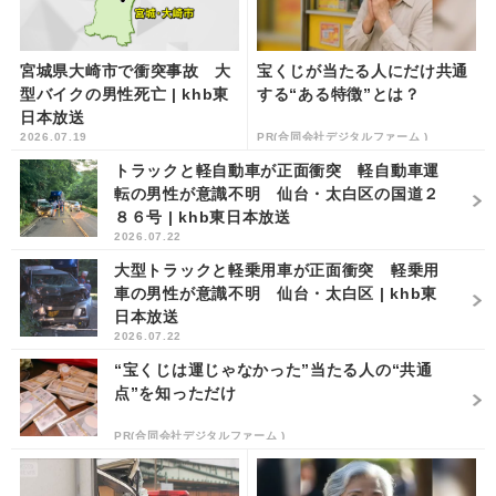
宮城県大崎市で衝突事故 大
宝くじが当たる人にだけ共通
型バイクの男性死亡 | khb東
する“ある特徴”とは？
日本放送
2026.07.19
PR(合同会社デジタルファーム )
トラックと軽自動車が正面衝突 軽自動車運
転の男性が意識不明 仙台・太白区の国道２
８６号 | khb東日本放送
2026.07.22
大型トラックと軽乗用車が正面衝突 軽乗用
車の男性が意識不明 仙台・太白区 | khb東
日本放送
2026.07.22
“宝くじは運じゃなかった”当たる人の“共通
点”を知っただけ
PR(合同会社デジタルファーム )