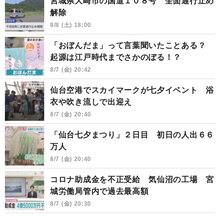
宮城県大崎市の国道１０８号 全面通行止め
解除
8/8 (土) 18:00
「おぼんだま」って言葉聞いたことある？
起源は江戸時代までさかのぼる！？
8/7 (金) 20:42
仙台空港でスカイマークが七夕イベント 浴
衣や吹き流しで出迎え
8/7 (金) 20:40
「仙台七夕まつり」２日目 初日の人出６６
万人
8/7 (金) 20:40
コロナ助成金を不正受給 気仙沼の工場 宮
城労働局管内で過去最高額
8/7 (金) 20:30