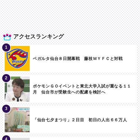
アクセスランキング
ベガルタ仙台８日開幕戦 藤枝ＭＹＦＣと対戦
ポケモンＧＯイベントと東北大学入試が重なる１１
月 仙台市が受験生への配慮を検討へ
「仙台七夕まつり」２日目 初日の人出６６万人