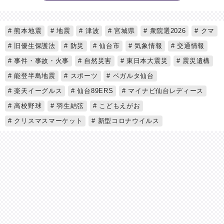
熊本地震
地震
津波
宮城県
衆院選2026
クマ
旧優生保護法
防災
仙台市
気象情報
交通情報
事件・事故・火事
自然災害
東日本大震災
震災遺構
能登半島地震
スポーツ
ベガルタ仙台
楽天イーグルス
仙台89ERS
マイナビ仙台レディース
高校野球
羽生結弦
こどもえがお
クリスマスマーケット
新型コロナウイルス