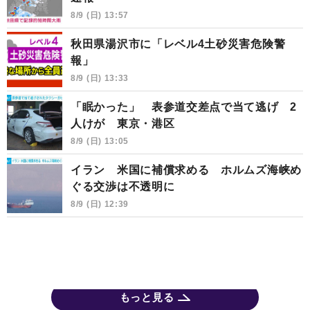
8/9 (日) 13:57
秋田県湯沢市に「レベル4土砂災害危険警
報」
8/9 (日) 13:33
「眠かった」 表参道交差点で当て逃げ 2
人けが 東京・港区
8/9 (日) 13:05
イラン 米国に補償求める ホルムズ海峡め
ぐる交渉は不透明に
8/9 (日) 12:39
もっと見る