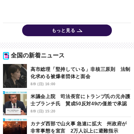
もっと見る
全国の新着ニュース
高市総理「堅持している」非核三原則 法制
化求める被爆者団体と面会
8/9 (日) 16:00
米議会上院 司法長官にトランプ氏の元弁護
士ブランチ氏 賛成50反対49の僅差で承認
8/9 (日) 15:20
カナダ西部で山火事 急速に拡大 州政府が
非常事態を宣言 2万人以上に避難指示