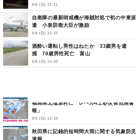
8/9 (日) 15:11
自衛隊の最新哨戒機が海賊対処で初の中東派
遣 小泉防衛大臣が激励
8/9 (日) 14:55
酒酔い運転し男性はねたか 33歳男を逮
捕 78歳男性死亡 富山
8/9 (日) 14:50
福島県北塩原村に「レベル4土砂災害危険警
報」
8/9 (日) 14:36
秋田県に記録的短時間大雨に関する気象防災
速報