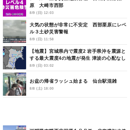
原 大崎市西部
8/9 (日) 12:03
大気の状態が非常に不安定 西部栗原にレベ
ル３土砂災害警報
8/9 (日) 11:58
【地震】宮城県内で震度2 岩手県沖を震源と
する最大震度4の地震が発生 津波の心配なし
8/9 (日) 03:02
お盆の帰省ラッシュ始まる 仙台駅混雑
8/8 (土) 18:00