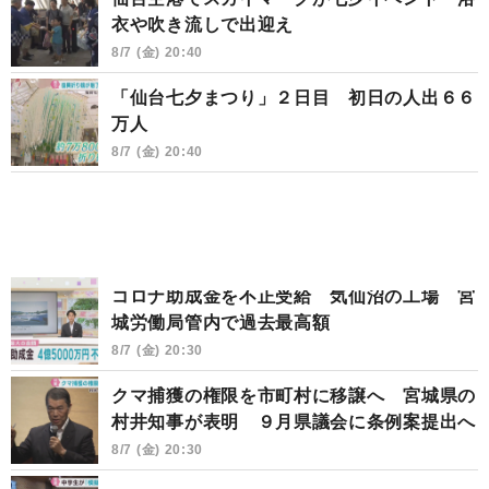
衣や吹き流しで出迎え
8/7 (金) 20:40
「仙台七夕まつり」２日目 初日の人出６６
万人
8/7 (金) 20:40
コロナ助成金を不正受給 気仙沼の工場 宮
城労働局管内で過去最高額
8/7 (金) 20:30
クマ捕獲の権限を市町村に移譲へ 宮城県の
村井知事が表明 ９月県議会に条例案提出へ
8/7 (金) 20:30