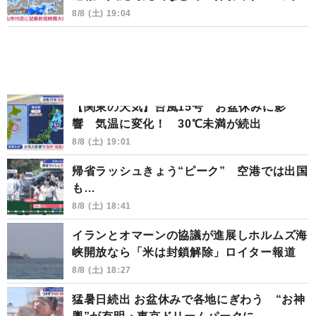
8/8 (土) 19:04
【関東の天気】台風15号 お盆休みに影
響 気温に変化！ 30℃未満が続出
8/8 (土) 19:01
帰省ラッシュきょう“ピーク” 空港では出国
も…
8/8 (土) 18:41
イランとオマーンの協議が進展しホルムズ海
峡開放なら「米は封鎖解除」ロイター報道
8/8 (土) 18:27
猛暑日続出 お盆休みで各地にぎわう “お神