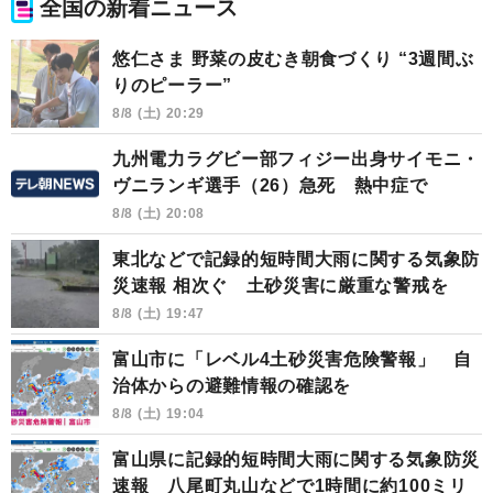
全国の新着ニュース
悠仁さま 野菜の皮むき朝食づくり “3週間ぶ
りのピーラー”
8/8 (土) 20:29
九州電力ラグビー部フィジー出身サイモニ・
ヴニランギ選手（26）急死 熱中症で
8/8 (土) 20:08
東北などで記録的短時間大雨に関する気象防
災速報 相次ぐ 土砂災害に厳重な警戒を
8/8 (土) 19:47
富山市に「レベル4土砂災害危険警報」 自
治体からの避難情報の確認を
8/8 (土) 19:04
富山県に記録的短時間大雨に関する気象防災
速報 八尾町丸山などで1時間に約100ミリ