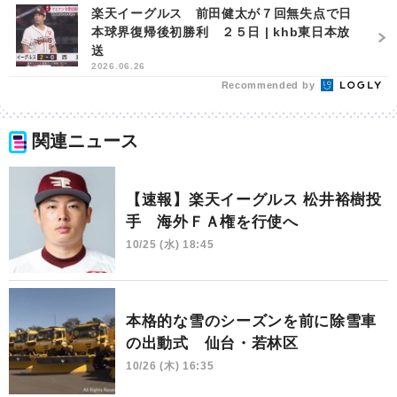
平「１回は選ばれ...
楽天イーグルス 前田健太が７回無失点で日
本球界復帰後初勝利 ２５日 | khb東日本放
送
2026.06.26
Recommended by
関連ニュース
【速報】楽天イーグルス 松井裕樹投
手 海外ＦＡ権を行使へ
10/25 (水) 18:45
本格的な雪のシーズンを前に除雪車
の出動式 仙台・若林区
10/26 (木) 16:35