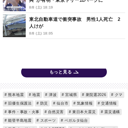
輿”が有明・東京ドリームパークに
8/8 (土) 18:19
東北自動車道で衝突事故 男性1人死亡 2
人けが
8/8 (土) 18:05
もっと見る
熊本地震
地震
津波
宮城県
衆院選2026
クマ
旧優生保護法
防災
仙台市
気象情報
交通情報
事件・事故・火事
自然災害
東日本大震災
震災遺構
能登半島地震
スポーツ
ベガルタ仙台