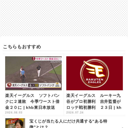
こちらもおすすめ
楽天イーグルス ソフトバン
楽天イーグルス ルーキー九
クに２連敗 今季ワースト借
谷がプロ初勝利 吉井監督が
金２０に | khb東日本放送
ロッテ戦初勝利 ２３日 | kh
2026.08.03
2026.07.24
b東日本放送
宝くじが当たる人にだけ共通する“ある特
徴”とは？