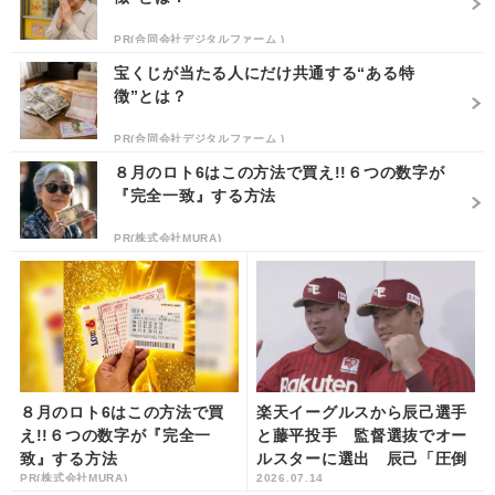
PR(合同会社デジタルファーム )
宝くじが当たる人にだけ共通する“ある特
徴”とは？
PR(合同会社デジタルファーム )
８月のロト6はこの方法で買え!!６つの数字が
『完全一致』する方法
PR(株式会社MURA)
８月のロト6はこの方法で買
楽天イーグルスから辰己選手
え!!６つの数字が『完全一
と藤平投手 監督選抜でオー
致』する方法
ルスターに選出 辰己「圧倒
PR(株式会社MURA)
2026.07.14
できるように頑張りたい」藤