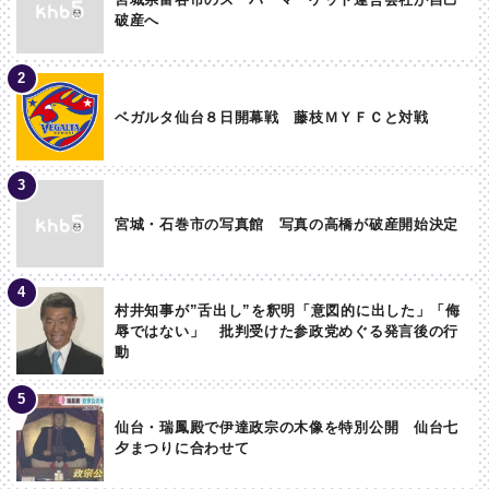
破産へ
ベガルタ仙台８日開幕戦 藤枝ＭＹＦＣと対戦
宮城・石巻市の写真館 写真の高橋が破産開始決定
村井知事が”舌出し”を釈明「意図的に出した」「侮
辱ではない」 批判受けた参政党めぐる発言後の行
動
仙台・瑞鳳殿で伊達政宗の木像を特別公開 仙台七
夕まつりに合わせて