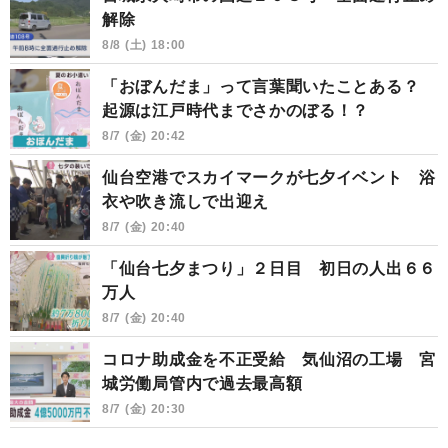
解除
8/8 (土) 18:00
「おぼんだま」って言葉聞いたことある？
起源は江戸時代までさかのぼる！？
8/7 (金) 20:42
仙台空港でスカイマークが七夕イベント 浴
衣や吹き流しで出迎え
8/7 (金) 20:40
「仙台七夕まつり」２日目 初日の人出６６
万人
8/7 (金) 20:40
コロナ助成金を不正受給 気仙沼の工場 宮
城労働局管内で過去最高額
8/7 (金) 20:30