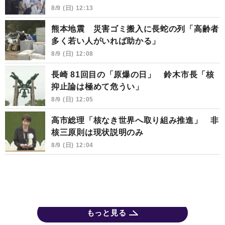
8/9 (日) 12:13
熊本地震 災害ゴミ搬入に長蛇の列「高齢者
多く若い人がいれば助かる」
8/9 (日) 12:08
長崎 81回目の「原爆の日」 鈴木市長「核
抑止論は極めて危うい」
8/9 (日) 12:05
高市総理「核なき世界へ取り組み推進」 非
核三原則は現状説明のみ
8/9 (日) 12:04
もっと見る