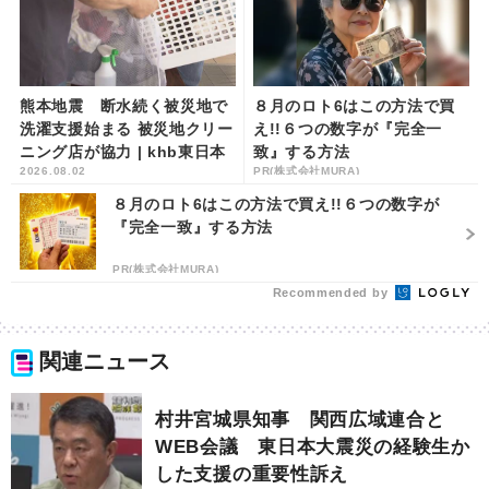
熊本地震 断水続く被災地で
８月のロト6はこの方法で買
洗濯支援始まる 被災地クリー
え!!６つの数字が『完全一
ニング店が協力 | khb東日本
致』する方法
2026.08.02
PR(株式会社MURA)
放送
８月のロト6はこの方法で買え!!６つの数字が
『完全一致』する方法
PR(株式会社MURA)
Recommended by
関連ニュース
村井宮城県知事 関西広域連合と
WEB会議 東日本大震災の経験生か
した支援の重要性訴え