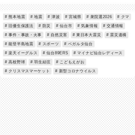
熊本地震
地震
津波
宮城県
衆院選2026
クマ
旧優生保護法
防災
仙台市
気象情報
交通情報
事件・事故・火事
自然災害
東日本大震災
震災遺構
能登半島地震
スポーツ
ベガルタ仙台
楽天イーグルス
仙台89ERS
マイナビ仙台レディース
高校野球
羽生結弦
こどもえがお
クリスマスマーケット
新型コロナウイルス