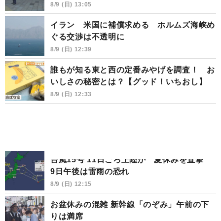
8/9 (日) 13:05
イラン 米国に補償求める ホルムズ海峡め
ぐる交渉は不透明に
8/9 (日) 12:39
誰もが知る東と西の定番みやげを調査！ お
いしさの秘密とは？【グッド！いちおし】
8/9 (日) 12:33
台風15号 11日ごろ上陸か 夏休みを直撃
9日午後は雷雨の恐れ
8/9 (日) 12:15
お盆休みの混雑 新幹線「のぞみ」午前の下
りは満席