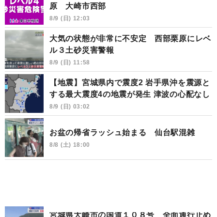
原 大崎市西部
8/9 (日) 12:03
大気の状態が非常に不安定 西部栗原にレベ
ル３土砂災害警報
8/9 (日) 11:58
【地震】宮城県内で震度2 岩手県沖を震源と
する最大震度4の地震が発生 津波の心配なし
8/9 (日) 03:02
お盆の帰省ラッシュ始まる 仙台駅混雑
8/8 (土) 18:00
宮城県大崎市の国道１０８号 全面通行止め