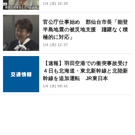
1/4 (木) 16:30
官公庁仕事始め 郡仙台市長「能登
半島地震の被災地支援 躊躇なく積
極的に対応」
1/4 (木) 12:37
【速報】羽田空港での衝突事故受け
４日も北海道・東北新幹線と北陸新
幹線を追加運転 JR東日本
1/4 (木) 09:41