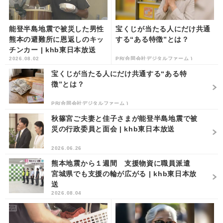
能登半島地震で被災した男性
宝くじが当たる人にだけ共通
熊本の避難所に恩返しのキッ
する“ある特徴”とは？
チンカー | khb東日本放送
2026.08.02
PR(合同会社デジタルファーム )
宝くじが当たる人にだけ共通する“ある特
徴”とは？
PR(合同会社デジタルファーム )
秋篠宮ご夫妻と佳子さまが能登半島地震で被
災の行政委員と面会 | khb東日本放送
2026.06.26
熊本地震から１週間 支援物資に職員派遣
宮城県でも支援の輪が広がる | khb東日本放
送
2026.08.04