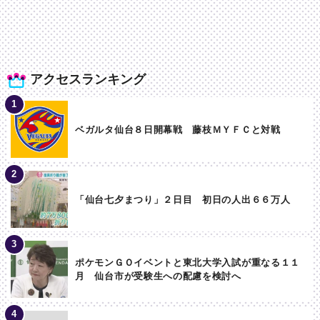
アクセスランキング
ベガルタ仙台８日開幕戦 藤枝ＭＹＦＣと対戦
「仙台七夕まつり」２日目 初日の人出６６万人
ポケモンＧＯイベントと東北大学入試が重なる１１
月 仙台市が受験生への配慮を検討へ