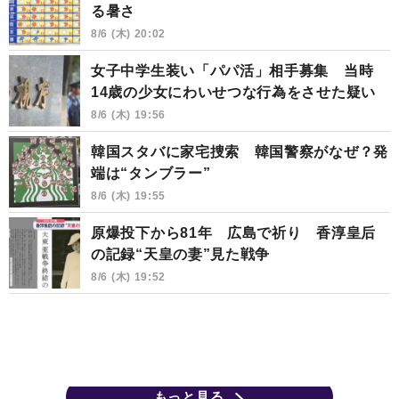
る暑さ
8/6 (木) 20:02
女子中学生装い「パパ活」相手募集 当時
14歳の少女にわいせつな行為をさせた疑い
8/6 (木) 19:56
韓国スタバに家宅捜索 韓国警察がなぜ？発
端は“タンブラー”
8/6 (木) 19:55
原爆投下から81年 広島で祈り 香淳皇后
の記録“天皇の妻”見た戦争
8/6 (木) 19:52
もっと見る