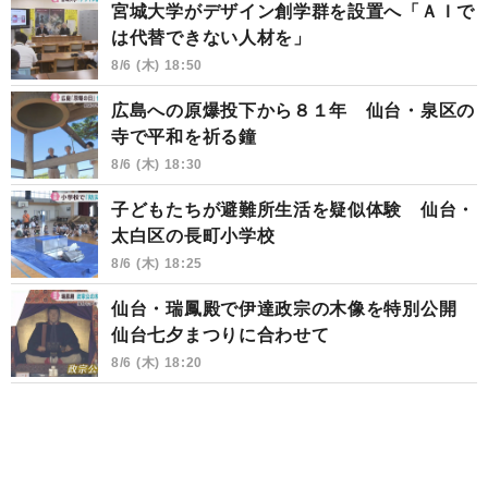
宮城大学がデザイン創学群を設置へ「ＡＩで
は代替できない人材を」
8/6 (木) 18:50
広島への原爆投下から８１年 仙台・泉区の
寺で平和を祈る鐘
8/6 (木) 18:30
子どもたちが避難所生活を疑似体験 仙台・
太白区の長町小学校
8/6 (木) 18:25
仙台・瑞鳳殿で伊達政宗の木像を特別公開
仙台七夕まつりに合わせて
8/6 (木) 18:20