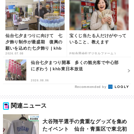
仙台七夕まつりに向けて 七
宝くじ当たる人だけがやって
夕飾り制作が最盛期 復興の
いること、教えます
願いを込めた七夕飾り | khb
2026.07.08
PR(合同会社デジタルファーム )
東日本放送
仙台七夕まつり開幕 多くの観光客で中心部
にぎわう | khb東日本放送
2026.08.06
Recommended by
関連ニュース
大谷翔平選手の貴重なグッズを集め
たイベント 仙台・青葉区で東北初