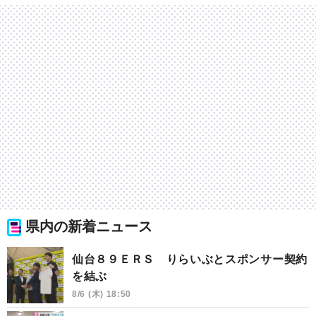
県内の新着ニュース
仙台８９ＥＲＳ りらいぶとスポンサー契約
を結ぶ
8/6 (木) 18:50