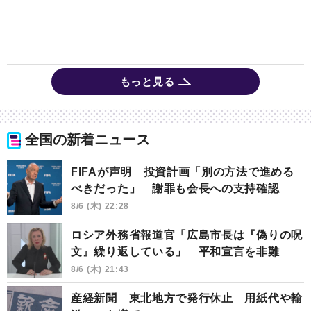
もっと見る
全国の新着ニュース
FIFAが声明 投資計画「別の方法で進める
べきだった」 謝罪も会長への支持確認
8/6 (木) 22:28
ロシア外務省報道官「広島市長は『偽りの呪
文』繰り返している」 平和宣言を非難
8/6 (木) 21:43
産経新聞 東北地方で発行休止 用紙代や輸