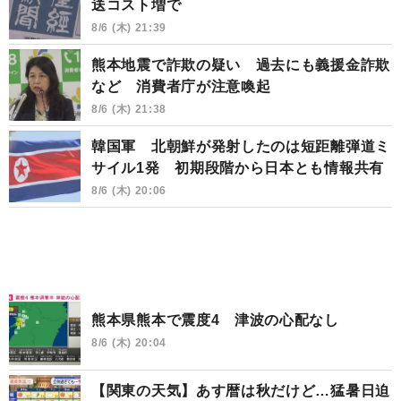
送コスト増で
8/6 (木) 21:39
熊本地震で詐欺の疑い 過去にも義援金詐欺
など 消費者庁が注意喚起
8/6 (木) 21:38
韓国軍 北朝鮮が発射したのは短距離弾道ミ
サイル1発 初期段階から日本とも情報共有
8/6 (木) 20:06
熊本県熊本で震度4 津波の心配なし
8/6 (木) 20:04
【関東の天気】あす暦は秋だけど…猛暑日迫