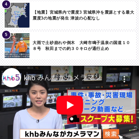
【地震】宮城県内で震度3 宮城県沖を震源とする最大
震度3の地震が発生 津波の心配なし
大雨で土砂崩れや倒木 大崎市鳴子温泉の国道１０
８号 秋田までの約３０キロが通行止め