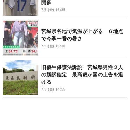
開催
7/5 (金) 16:35
宮城県各地で気温が上がる ６地点
で今季一番の暑さ
7/5 (金) 16:30
旧優生保護法訴訟 宮城県男性２人
の勝訴確定 最高裁が国の上告を退
ける
7/5 (金) 14:55