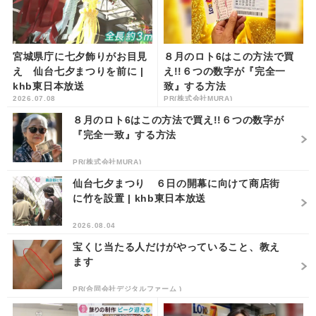
宮城県庁に七夕飾りがお目見
８月のロト6はこの方法で買
え 仙台七夕まつりを前に |
え!!６つの数字が『完全一
khb東日本放送
致』する方法
2026.07.08
PR(株式会社MURA)
８月のロト6はこの方法で買え!!６つの数字が
『完全一致』する方法
PR(株式会社MURA)
仙台七夕まつり ６日の開幕に向けて商店街
に竹を設置 | khb東日本放送
2026.08.04
宝くじ当たる人だけがやっていること、教え
ます
PR(合同会社デジタルファーム )