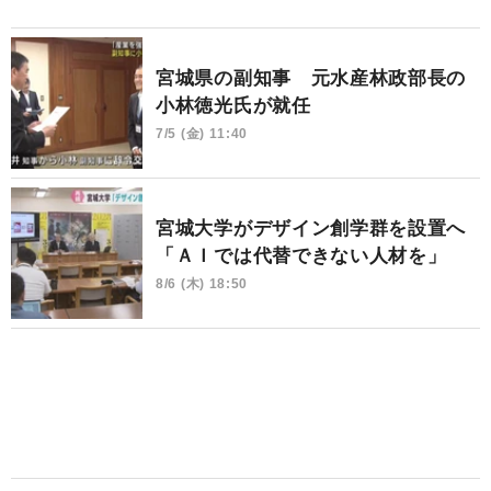
宮城県の副知事 元水産林政部長の
小林徳光氏が就任
7/5 (金) 11:40
宮城大学がデザイン創学群を設置へ
「ＡＩでは代替できない人材を」
8/6 (木) 18:50