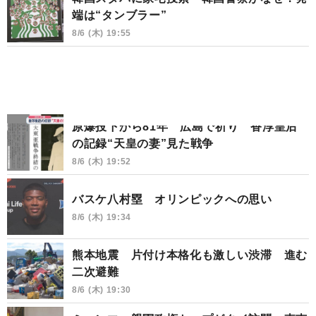
端は“タンブラー”
8/6 (木) 19:55
原爆投下から81年 広島で祈り 香淳皇后
の記録“天皇の妻”見た戦争
8/6 (木) 19:52
バスケ八村塁 オリンピックへの思い
8/6 (木) 19:34
熊本地震 片付け本格化も激しい渋滞 進む
二次避難
8/6 (木) 19:30