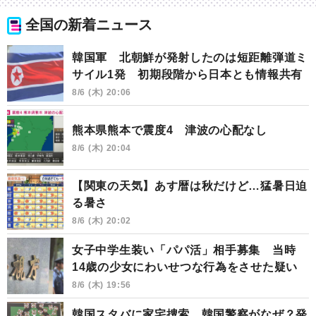
全国の新着ニュース
韓国軍 北朝鮮が発射したのは短距離弾道ミ
サイル1発 初期段階から日本とも情報共有
8/6 (木) 20:06
熊本県熊本で震度4 津波の心配なし
8/6 (木) 20:04
【関東の天気】あす暦は秋だけど…猛暑日迫
る暑さ
8/6 (木) 20:02
女子中学生装い「パパ活」相手募集 当時
14歳の少女にわいせつな行為をさせた疑い
8/6 (木) 19:56
韓国スタバに家宅捜索 韓国警察がなぜ？発