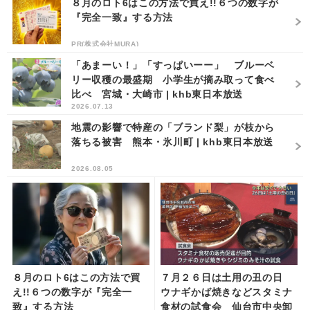
８月のロト6はこの方法で買え!!６つの数字が
『完全一致』する方法
PR(株式会社MURA)
「あまーい！」「すっぱいーー」 ブルーベ
リー収穫の最盛期 小学生が摘み取って食べ
比べ 宮城・大崎市 | khb東日本放送
2026.07.13
地震の影響で特産の「ブランド梨」が枝から
落ちる被害 熊本・氷川町 | khb東日本放送
2026.08.05
８月のロト6はこの方法で買
７月２６日は土用の丑の日
え!!６つの数字が『完全一
ウナギかば焼きなどスタミナ
致』する方法
食材の試食会 仙台市中央卸