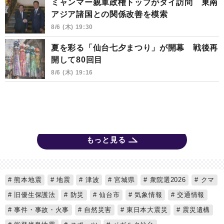
ミャンマー親軍政権トップがタイ訪問 東南
アジア諸国との関係改善を模索
8/6 (木) 19:30
夏を彩る「仙台七夕まつり」が開幕 戦後再
開して80回目
8/6 (木) 19:16
もっと見る
熊本地震
地震
津波
宮城県
衆院選2026
クマ
旧優生保護法
防災
仙台市
気象情報
交通情報
事件・事故・火事
自然災害
東日本大震災
震災遺構