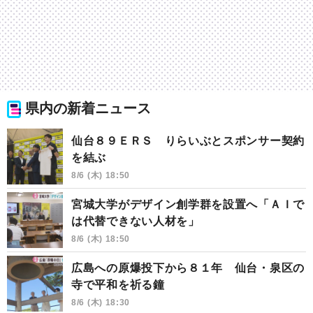
県内の新着ニュース
仙台８９ＥＲＳ りらいぶとスポンサー契約
を結ぶ
8/6 (木) 18:50
宮城大学がデザイン創学群を設置へ「ＡＩで
は代替できない人材を」
8/6 (木) 18:50
広島への原爆投下から８１年 仙台・泉区の
寺で平和を祈る鐘
8/6 (木) 18:30