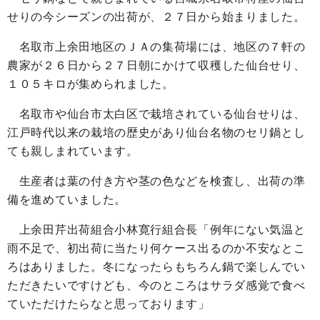
せりの今シーズンの出荷が、２７日から始まりました。
名取市上余田地区のＪＡの集荷場には、地区の７軒の
農家が２６日から２７日朝にかけて収穫した仙台せり、
１０５キロが集められました。
名取市や仙台市太白区で栽培されている仙台せりは、
江戸時代以来の栽培の歴史があり仙台名物のセリ鍋とし
ても親しまれています。
生産者は葉の付き方や茎の色などを検査し、出荷の準
備を進めていました。
上余田芹出荷組合小林寛行組合長「例年にない気温と
雨不足で、初出荷に当たり何ケース出るのか不安なとこ
ろはありました。冬になったらもちろん鍋で楽しんでい
ただきたいですけども、今のところはサラダ感覚で食べ
ていただけたらなと思っております」