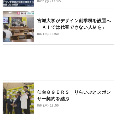
8/27 (水) 11:45
宮城大学がデザイン創学群を設置へ
「ＡＩでは代替できない人材を」
8/6 (木) 18:50
仙台８９ＥＲＳ りらいぶとスポン
サー契約を結ぶ
8/6 (木) 18:50