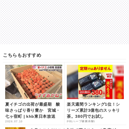
こちらもおすすめ
夏イチゴの出荷が最盛期 酸
楽天週間ランキング1位！シ
味さっぱり香り豊か 宮城・
リーズ累計3億包のスッキリ
七ヶ宿町 | khb東日本放送
茶。380円でお試し
2026.07.10
PR(ハーブ健康本舗)