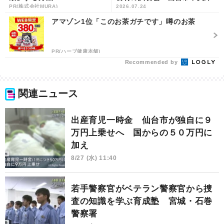
PR(株式会社MURA)
2026.07.24
売市場 | khb東日本放送
アマゾン1位「このお茶ガチです」噂のお茶
PR(ハーブ健康本舗)
Recommended by
関連ニュース
出産育児一時金 仙台市が独自に９
万円上乗せへ 国からの５０万円に
加え
8/27 (水) 11:40
若手警察官がベテラン警察官から捜
査の知識を学ぶ育成塾 宮城・石巻
警察署