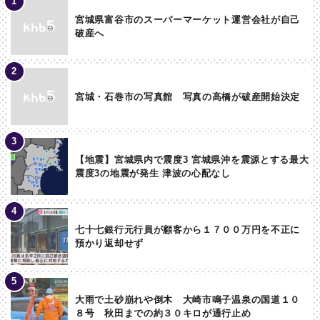
宮城県富谷市のスーパーマーケット運営会社が自己
破産へ
宮城・石巻市の写真館 写真の高橋が破産開始決定
【地震】宮城県内で震度3 宮城県沖を震源とする最大
震度3の地震が発生 津波の心配なし
七十七銀行元行員が顧客から１７００万円を不正に
預かり返却せず
大雨で土砂崩れや倒木 大崎市鳴子温泉の国道１０
８号 秋田までの約３０キロが通行止め