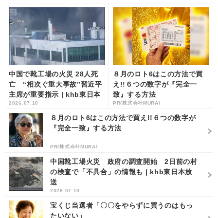
中国で靴工場の火災 28人死
８月のロト6はこの方法で買
亡 “相次ぐ重大事故”習近平
え!!６つの数字が『完全一
主席が重要指示 | khb東日本
致』する方法
2026.07.10
PR(株式会社MURA)
放送
８月のロト6はこの方法で買え!!６つの数字が
『完全一致』する方法
PR(株式会社MURA)
中国靴工場火災 政府の調査開始 2日前の村
の検査で「不具合」の情報も | khb東日本放
送
2026.07.10
宝くじ当選者「〇〇をやらずに買うのはもっ
たいない」