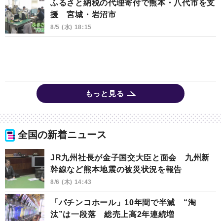
ふるさと納税の代理寄付で熊本・八代市を支
援 宮城・岩沼市
8/5 (水) 18:15
もっと見る
全国の新着ニュース
JR九州社長が金子国交大臣と面会 九州新
幹線など熊本地震の被災状況を報告
8/6 (木) 14:43
「パチンコホール」10年間で半減 “淘
汰”は一段落 総売上高2年連続増