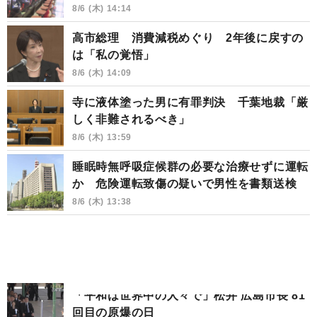
8/6 (木) 14:14
高市総理 消費減税めぐり 2年後に戻すの
は「私の覚悟」
8/6 (木) 14:09
寺に液体塗った男に有罪判決 千葉地裁「厳
しく非難されるべき」
8/6 (木) 13:59
睡眠時無呼吸症候群の必要な治療せずに運転
か 危険運転致傷の疑いで男性を書類送検
8/6 (木) 13:38
「平和は世界中の人々で」松井 広島市長 81
回目の原爆の日