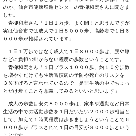
のか、仙台市健康増進センターの青柳
和宏さんに聞きま
した
。
青柳和宏さん「１日１万歩、よく聞くと思うんですが
実は仙台市では成人で１日８０００歩、高齢者で１日６
０００歩が推奨されています」
１日１万歩ではなく成人で１日８０００歩は、腰や膝
などに負担の掛からない程度の歩数ということです。
青柳和宏さん
「１日プラス１０００歩、約１０分歩数
を増やすだけでも生活習慣病の予防や死亡のリスクを
３％下げると言われているので、是非生活の中でちょっ
とだけ歩くことを意識してみるといいと思います」
成人の歩数目安の８０００歩は、家事や通勤など日常
生活の中での活動歩数を１日だいたい２０００歩相当と
して、加えて１時間程度は歩きましょうということで６
０００歩がプラスされて１日の目安が８０００歩という
ことです。