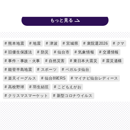
もっと見る
熊本地震
地震
津波
宮城県
衆院選2026
クマ
旧優生保護法
防災
仙台市
気象情報
交通情報
事件・事故・火事
自然災害
東日本大震災
震災遺構
能登半島地震
スポーツ
ベガルタ仙台
楽天イーグルス
仙台89ERS
マイナビ仙台レディース
高校野球
羽生結弦
こどもえがお
クリスマスマーケット
新型コロナウイルス