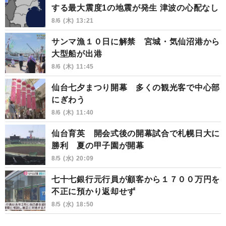
する最大震度1の地震が発生 津波の心配なし
8/6 (木) 13:21
サンマ漁１０日に解禁 宮城・気仙沼港から
大型船が出港
8/6 (木) 11:45
仙台七夕まつり開幕 多くの観光客で中心部
にぎわう
8/6 (木) 11:40
仙台育英 開会式後の開幕試合で札幌日大に
勝利 夏の甲子園が開幕
8/5 (水) 20:09
七十七銀行元行員が顧客から１７００万円を
不正に預かり返却せず
8/5 (水) 18:50