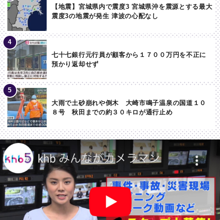
【地震】宮城県内で震度3 宮城県沖を震源とする最大
震度3の地震が発生 津波の心配なし
七十七銀行元行員が顧客から１７００万円を不正に
預かり返却せず
大雨で土砂崩れや倒木 大崎市鳴子温泉の国道１０
８号 秋田までの約３０キロが通行止め