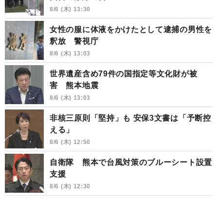
8/6 (木) 13:30
女性の服に体液をかけたとして逮捕の男性を
釈放 警視庁
8/6 (木) 13:03
世界遺産含め79件の国指定等文化財が被
害 熊本地震
8/6 (木) 13:03
非核三原則「堅持」も 安保3文書は「予断控
える」
8/6 (木) 12:50
自衛隊 熊本で台風対策のブルーシート設置
支援
8/6 (木) 12:30