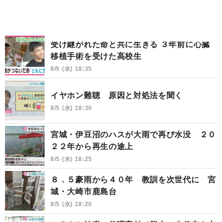
受け継がれた命と共に生きる ３年前に心臓
移植手術を受けた高校生
8/5 (水) 18:35
イヤホン難聴 原因と対処法を聞く
8/5 (水) 18:30
宮城・伊豆沼のハスが大雨で再び水没 ２０
２２年から再生の途上
8/5 (水) 18:25
８．５豪雨から４０年 教訓を次世代に 宮
城・大崎市鹿島台
8/5 (水) 18:20