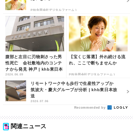
PR(合同会社デジタルファーム )
腹部と左目に刃物刺さった男
【宝くじ落選】外れ続ける流
性死亡 会社敷地内のコンテ
れ、ここで断ちませんか
ナから発見 神戸 | khb東日本
2026.06.09
PR(合同会社デジタルファーム )
放送
リモートワーク中も歩行で生産性アップか
筑波大・慶大グループが分析 | khb東日本放
送
2026.07.06
Recommended by
関連ニュース