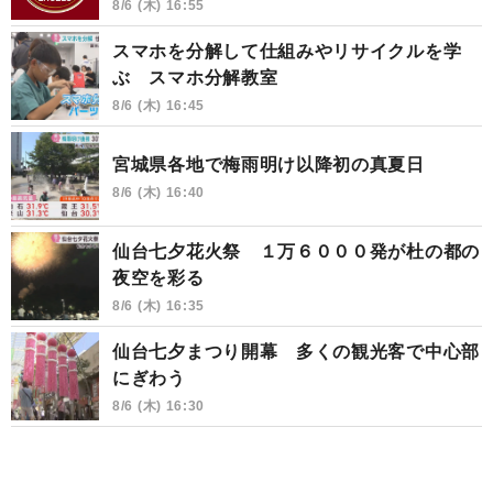
8/6 (木) 16:55
スマホを分解して仕組みやリサイクルを学
ぶ スマホ分解教室
8/6 (木) 16:45
宮城県各地で梅雨明け以降初の真夏日
8/6 (木) 16:40
仙台七夕花火祭 １万６０００発が杜の都の
夜空を彩る
8/6 (木) 16:35
仙台七夕まつり開幕 多くの観光客で中心部
にぎわう
8/6 (木) 16:30