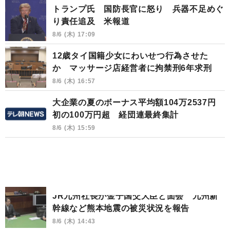
トランプ氏 国防長官に怒り 兵器不足めぐ
り責任追及 米報道
8/6 (木) 17:09
12歳タイ国籍少女にわいせつ行為させた
か マッサージ店経営者に拘禁刑6年求刑
8/6 (木) 16:57
大企業の夏のボーナス平均額104万2537円
初の100万円超 経団連最終集計
8/6 (木) 15:59
JR九州社長が金子国交大臣と面会 九州新
幹線など熊本地震の被災状況を報告
8/6 (木) 14:43