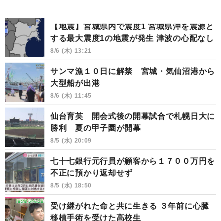
【地震】宮城県内で震度1 宮城県沖を震源と
する最大震度1の地震が発生 津波の心配なし
8/6 (木) 13:21
サンマ漁１０日に解禁 宮城・気仙沼港から
大型船が出港
8/6 (木) 11:45
仙台育英 開会式後の開幕試合で札幌日大に
勝利 夏の甲子園が開幕
8/5 (水) 20:09
七十七銀行元行員が顧客から１７００万円を
不正に預かり返却せず
8/5 (水) 18:50
受け継がれた命と共に生きる ３年前に心臓
移植手術を受けた高校生