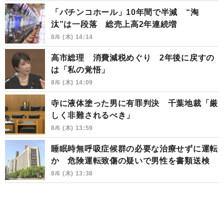
「パチンコホール」10年間で半減 “淘
汰”は一段落 総売上高2年連続増
8/6 (木) 14:14
高市総理 消費減税めぐり 2年後に戻すの
は「私の覚悟」
8/6 (木) 14:09
寺に液体塗った男に有罪判決 千葉地裁「厳
しく非難されるべき」
8/6 (木) 13:59
睡眠時無呼吸症候群の必要な治療せずに運転
か 危険運転致傷の疑いで男性を書類送検
8/6 (木) 13:38