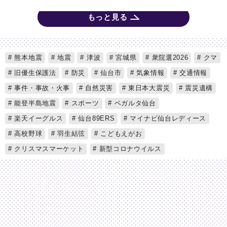
もっと見る
熊本地震
地震
津波
宮城県
衆院選2026
クマ
旧優生保護法
防災
仙台市
気象情報
交通情報
事件・事故・火事
自然災害
東日本大震災
震災遺構
能登半島地震
スポーツ
ベガルタ仙台
楽天イーグルス
仙台89ERS
マイナビ仙台レディース
高校野球
羽生結弦
こどもえがお
クリスマスマーケット
新型コロナウイルス