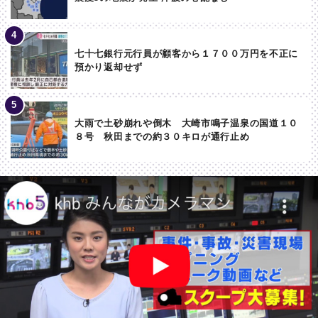
七十七銀行元行員が顧客から１７００万円を不正に
預かり返却せず
大雨で土砂崩れや倒木 大崎市鳴子温泉の国道１０
８号 秋田までの約３０キロが通行止め