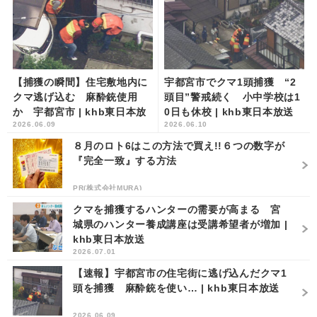
【捕獲の瞬間】住宅敷地内に
宇都宮市でクマ1頭捕獲 “2
クマ逃げ込む 麻酔銃使用
頭目”警戒続く 小中学校は1
か 宇都宮市 | khb東日本放
0日も休校 | khb東日本放送
2026.06.09
2026.06.10
送
８月のロト6はこの方法で買え!!６つの数字が
『完全一致』する方法
PR(株式会社MURA)
クマを捕獲するハンターの需要が高まる 宮
城県のハンター養成講座は受講希望者が増加 |
khb東日本放送
2026.07.01
【速報】宇都宮市の住宅街に逃げ込んだクマ1
頭を捕獲 麻酔銃を使い… | khb東日本放送
2026.06.09