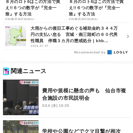
８月のロト6はこの方法で買
８月のロト6はこの方法で買
え!!６つの数字が『完全一
え!!６つの数字が『完全一
致』する方法
致』する方法
PR(株式会社MURA)
PR(株式会社MURA)
大雨からの復旧工事めぐる補助金約３４４万
円の支払い怠る 宮城・南三陸町の６０代男
性職員 停職３カ月の懲戒処分 | khb...
2026.07.07
Recommended by
関連ニュース
費用や規模に懸念の声も 仙台市複
合施設の市民説明会
5/14 (木) 16:35
学校や公園などでクマ目撃が相次