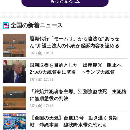
もっと見る
全国の新着ニュース
退職代行「モームリ」から違法な“あっせ
ん”弁護士法人の代表が起訴内容を認める
8/7 (金) 18:01
国籍取得を目的とした「出産観光」阻止へ
2つの大統領令に署名 トランプ大統領
8/7 (金) 17:58
「終始共犯者を主導」江別強盗致死 主犯格
に無期懲役の判決
8/7 (金) 17:48
【全国の天気】台風13号 動き遅く長期
戦 沖縄本島 線状降水帯の恐れも