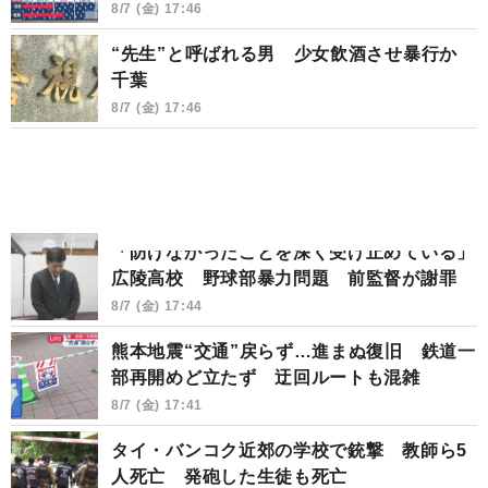
8/7 (金) 17:46
“先生”と呼ばれる男 少女飲酒させ暴行か
千葉
8/7 (金) 17:46
「防げなかったことを深く受け止めている」
広陵高校 野球部暴力問題 前監督が謝罪
8/7 (金) 17:44
熊本地震“交通”戻らず…進まぬ復旧 鉄道一
部再開めど立たず 迂回ルートも混雑
8/7 (金) 17:41
タイ・バンコク近郊の学校で銃撃 教師ら5
人死亡 発砲した生徒も死亡