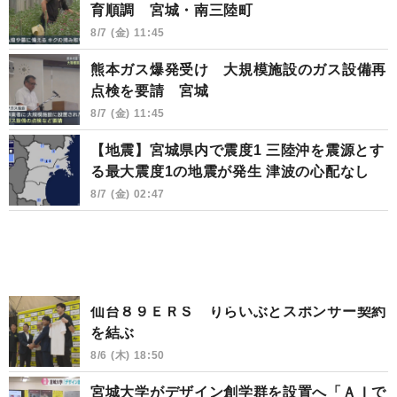
育順調 宮城・南三陸町
8/7 (金) 11:45
熊本ガス爆発受け 大規模施設のガス設備再
点検を要請 宮城
8/7 (金) 11:45
【地震】宮城県内で震度1 三陸沖を震源とす
る最大震度1の地震が発生 津波の心配なし
8/7 (金) 02:47
仙台８９ＥＲＳ りらいぶとスポンサー契約
を結ぶ
8/6 (木) 18:50
宮城大学がデザイン創学群を設置へ「ＡＩで