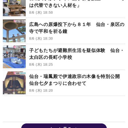
は代替できない人材を」
8/6 (木) 18:50
広島への原爆投下から８１年 仙台・泉区の
寺で平和を祈る鐘
8/6 (木) 18:30
子どもたちが避難所生活を疑似体験 仙台・
太白区の長町小学校
8/6 (木) 18:25
仙台・瑞鳳殿で伊達政宗の木像を特別公開
仙台七夕まつりに合わせて
8/6 (木) 18:20