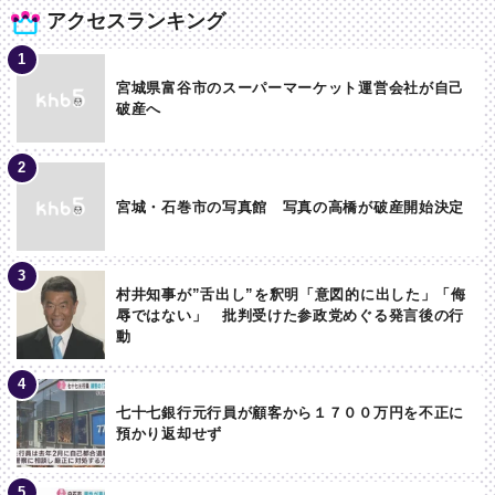
アクセスランキング
宮城県富谷市のスーパーマーケット運営会社が自己
破産へ
宮城・石巻市の写真館 写真の高橋が破産開始決定
村井知事が”舌出し”を釈明「意図的に出した」「侮
辱ではない」 批判受けた参政党めぐる発言後の行
動
七十七銀行元行員が顧客から１７００万円を不正に
預かり返却せず