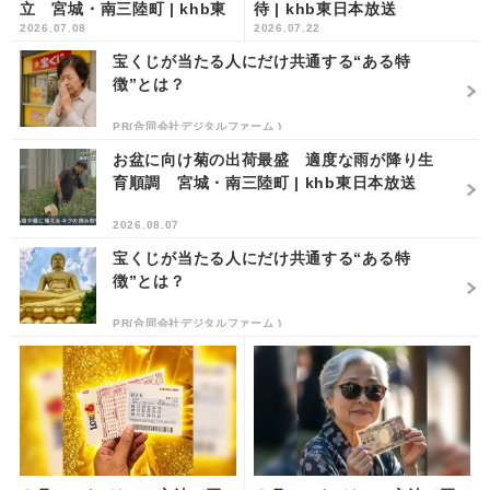
立 宮城・南三陸町 | khb東
待 | khb東日本放送
2026.07.08
2026.07.22
日本放送
宝くじが当たる人にだけ共通する“ある特
徴”とは？
PR(合同会社デジタルファーム )
お盆に向け菊の出荷最盛 適度な雨が降り生
育順調 宮城・南三陸町 | khb東日本放送
2026.08.07
宝くじが当たる人にだけ共通する“ある特
徴”とは？
PR(合同会社デジタルファーム )