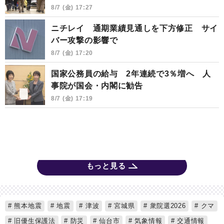
8/7 (金) 17:27
ニチレイ 通期業績見通しを下方修正 サイ
バー攻撃の影響で
8/7 (金) 17:20
国家公務員の給与 2年連続で3％増へ 人
事院が国会・内閣に勧告
8/7 (金) 17:19
もっと見る
熊本地震
地震
津波
宮城県
衆院選2026
クマ
旧優生保護法
防災
仙台市
気象情報
交通情報