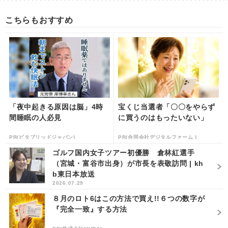
こちらもおすすめ
「夜中起きる原因は脳」4時
宝くじ当選者「〇〇をやらず
間睡眠の人必見
に買うのはもったいない」
PR(ビタブリッドジャパン)
PR(合同会社デジタルファーム )
ゴルフ国内女子ツアー初優勝 倉林紅選手
（宮城・富谷市出身）が市長を表敬訪問 | kh
b東日本放送
2026.07.29
８月のロト6はこの方法で買え!!６つの数字が
『完全一致』する方法