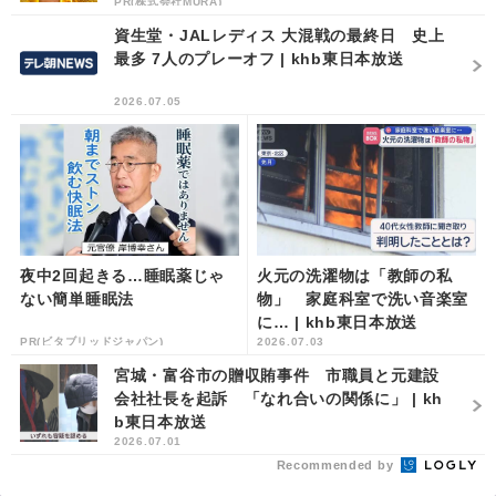
PR(株式会社MURA)
資生堂・JALレディス 大混戦の最終日 史上
最多 7人のプレーオフ | khb東日本放送
2026.07.05
夜中2回起きる…睡眠薬じゃ
火元の洗濯物は「教師の私
ない簡単睡眠法
物」 家庭科室で洗い音楽室
に… | khb東日本放送
PR(ビタブリッドジャパン)
2026.07.03
宮城・富谷市の贈収賄事件 市職員と元建設
会社社長を起訴 「なれ合いの関係に」 | kh
b東日本放送
2026.07.01
Recommended by