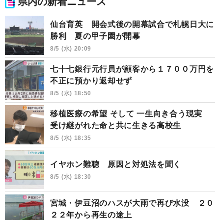
県内の新着ニュース
仙台育英 開会式後の開幕試合で札幌日大に
勝利 夏の甲子園が開幕
8/5 (水) 20:09
七十七銀行元行員が顧客から１７００万円を
不正に預かり返却せず
8/5 (水) 18:50
移植医療の希望 そして 一生向き合う現実
受け継がれた命と共に生きる高校生
8/5 (水) 18:35
イヤホン難聴 原因と対処法を聞く
8/5 (水) 18:30
宮城・伊豆沼のハスが大雨で再び水没 ２０
２２年から再生の途上