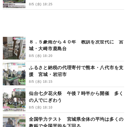
8/5 (水) 18:25
８．５豪雨から４０年 教訓を次世代に 宮
城・大崎市鹿島台
8/5 (水) 18:20
ふるさと納税の代理寄付で熊本・八代市を支
援 宮城・岩沼市
8/5 (水) 18:15
仙台七夕花火祭 午後７時半から開催 多く
の人でにぎわう
8/5 (水) 18:10
全国学力テスト 宮城県全体の平均は多くの
教科で全国平均を下回る