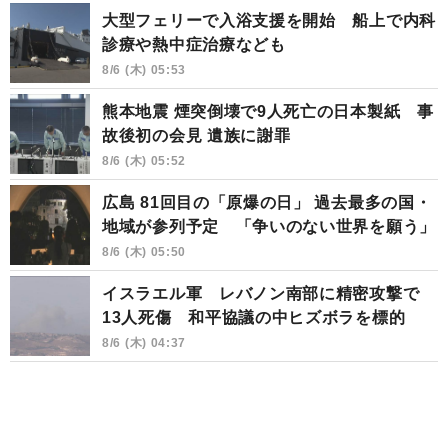
大型フェリーで入浴支援を開始 船上で内科
診療や熱中症治療なども
8/6 (木) 05:53
熊本地震 煙突倒壊で9人死亡の日本製紙 事
故後初の会見 遺族に謝罪
8/6 (木) 05:52
広島 81回目の「原爆の日」 過去最多の国・
地域が参列予定 「争いのない世界を願う」
8/6 (木) 05:50
イスラエル軍 レバノン南部に精密攻撃で
13人死傷 和平協議の中ヒズボラを標的
8/6 (木) 04:37