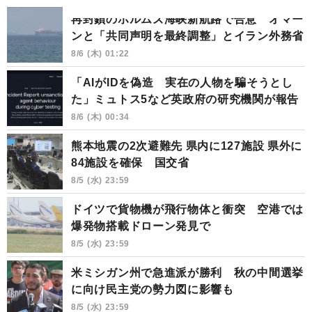
再封鎖のホルムズ海峡新航路で合意 オマー
ンと「共同声明を最終調整」とイラン外務省
8/6 (木) 01:22
「AIがIDを偽造 実在の人物を騙そうとし
た」ミュトス5など英政府の研究機関が報告
8/6 (木) 00:34
熊本地震の2次避難先 県内に127施設 県外に
84施設を確保 国交省
8/5 (水) 23:59
ドイツで貨物機が飛行物体と衝突 空港では
爆発物搭載ドローン発見で
8/5 (水) 23:59
米ミシガン州で急進派が勝利 秋の中間選挙
に向け民主党の勢力図に影響も
8/5 (水) 23:59