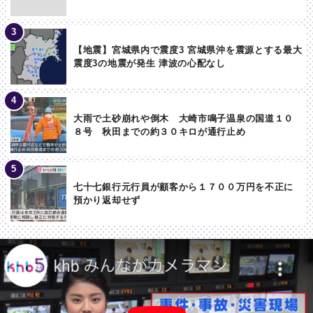
【地震】宮城県内で震度3 宮城県沖を震源とする最大
震度3の地震が発生 津波の心配なし
大雨で土砂崩れや倒木 大崎市鳴子温泉の国道１０
８号 秋田までの約３０キロが通行止め
七十七銀行元行員が顧客から１７００万円を不正に
預かり返却せず