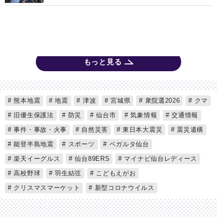
もっと見る
熊本地震
地震
津波
宮城県
衆院選2026
クマ
旧優生保護法
防災
仙台市
気象情報
交通情報
事件・事故・火事
自然災害
東日本大震災
震災遺構
能登半島地震
スポーツ
ベガルタ仙台
楽天イーグルス
仙台89ERS
マイナビ仙台レディース
高校野球
羽生結弦
こどもえがお
クリスマスマーケット
新型コロナウイルス