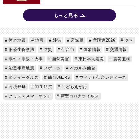
もっと見る
熊本地震
地震
津波
宮城県
衆院選2026
クマ
旧優生保護法
防災
仙台市
気象情報
交通情報
事件・事故・火事
自然災害
東日本大震災
震災遺構
能登半島地震
スポーツ
ベガルタ仙台
楽天イーグルス
仙台89ERS
マイナビ仙台レディース
高校野球
羽生結弦
こどもえがお
クリスマスマーケット
新型コロナウイルス