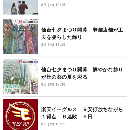
8/6 (木) 18:15
仙台七夕まつり開幕 老舗店舗が工
夫を凝らした飾り
8/6 (木) 18:10
仙台七夕まつり開幕 鮮やかな飾り
が杜の都の夏を彩る
8/6 (木) 17:30
楽天イーグルス ９安打放ちながら
１得点 ６連敗 ５日
8/6 (木) 16:55