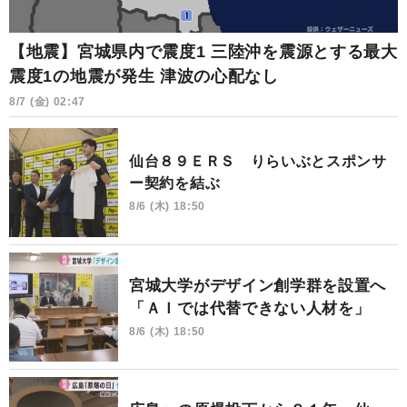
【地震】宮城県内で震度1 三陸沖を震源とする最大
震度1の地震が発生 津波の心配なし
8/7 (金) 02:47
仙台８９ＥＲＳ りらいぶとスポンサ
ー契約を結ぶ
8/6 (木) 18:50
宮城大学がデザイン創学群を設置へ
「ＡＩでは代替できない人材を」
8/6 (木) 18:50