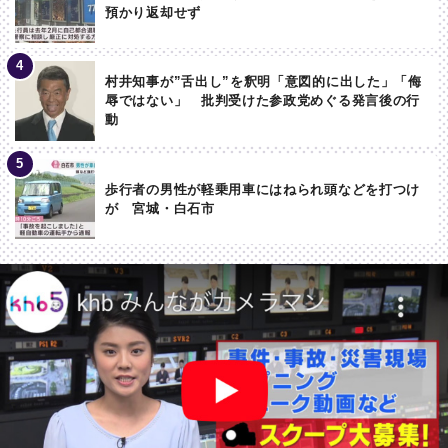
預かり返却せず
村井知事が”舌出し”を釈明「意図的に出した」「侮
辱ではない」 批判受けた参政党めぐる発言後の行
動
歩行者の男性が軽乗用車にはねられ頭などを打つけ
が 宮城・白石市