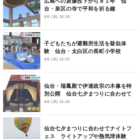
広島への原爆投下から８１年 仙
台・泉区の寺で平和を祈る鐘
8/6 (木) 18:30
子どもたちが避難所生活を疑似体
験 仙台・太白区の長町小学校
8/6 (木) 18:25
仙台・瑞鳳殿で伊達政宗の木像を特
別公開 仙台七夕まつりに合わせて
8/6 (木) 18:20
仙台七夕まつりに合わせてナイトフ
ェス ライトアップや熱気球体験