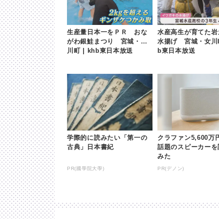
生産量日本一をＰＲ おな
水産高生が育てた岩
がわ銀鮭まつり 宮城・女
水揚げ 宮城・女川町 
川町 | khb東日本放送
b東日本放送
学際的に読みたい「第一の
クラファン5,600
古典」日本書紀
話題のスピーカーを
みた
PR(國學院大學)
PR(デノン)