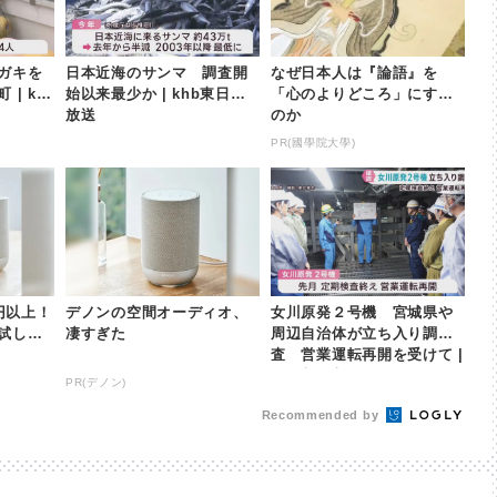
ガキを
日本近海のサンマ 調査開
なぜ日本人は『論語』を
| kh
始以来最少か | khb東日本
「心のよりどころ」にする
放送
のか
PR(國學院大學)
万円以上！
デノンの空間オーディオ、
女川原発２号機 宮城県や
試して
凄すぎた
周辺自治体が立ち入り調
査 営業運転再開を受けて |
khb東日本放送
PR(デノン)
Recommended by