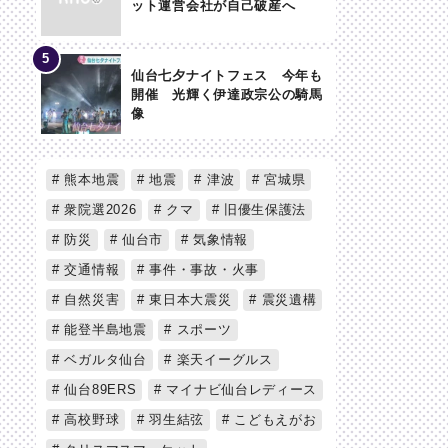
ット運営会社が自己破産へ
仙台七夕ナイトフェス 今年も
開催 光輝く伊達政宗公の騎馬
像
熊本地震
地震
津波
宮城県
衆院選2026
クマ
旧優生保護法
防災
仙台市
気象情報
交通情報
事件・事故・火事
自然災害
東日本大震災
震災遺構
能登半島地震
スポーツ
ベガルタ仙台
楽天イーグルス
仙台89ERS
マイナビ仙台レディース
高校野球
羽生結弦
こどもえがお