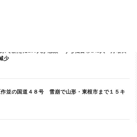
県で新たに269人が感染 うち仙台市141人 月曜日
減少
区作並の国道４８号 雪崩で山形・東根市まで１５キ