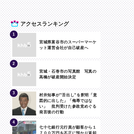
アクセスランキング
宮城県富谷市のスーパーマーケ
ット運営会社が自己破産へ
宮城・石巻市の写真館 写真の
高橋が破産開始決定
村井知事が”舌出し”を釈明「意
図的に出した」「侮辱ではな
い」 批判受けた参政党めぐる
発言後の行動
七十七銀行元行員が顧客から１
７００万円を不正に預かり返却