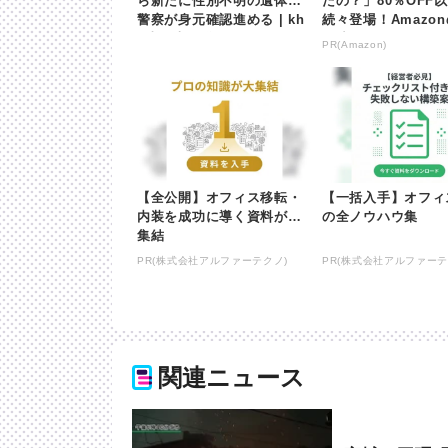
ら新たに性別不明の遺体
たの？」80％OFF
警察が身元確認進める | kh
続々登場！Amazo
b東日本放送
が凄すぎる
PR(Amazon)
【全公開】オフィス移転・
【一括入手】オフィ
内装を成功に導く資料が大
の全ノウハウ集
集結
PR(株式会社アルファーテクノ)
PR(株式会社アルファーテ
関連ニュース