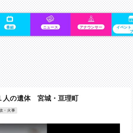
番組
ニュース
アナウンサー
イベント
１人の遺体 宮城・亘理町
故・火事