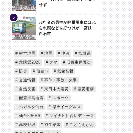
せず
歩行者の男性が軽乗用車にはね
られ頭などを打つけが 宮城・
白石市
熊本地震
地震
津波
宮城県
衆院選2026
クマ
旧優生保護法
防災
仙台市
気象情報
交通情報
事件・事故・火事
自然災害
東日本大震災
震災遺構
能登半島地震
スポーツ
ベガルタ仙台
楽天イーグルス
仙台89ERS
マイナビ仙台レディース
高校野球
羽生結弦
こどもえがお