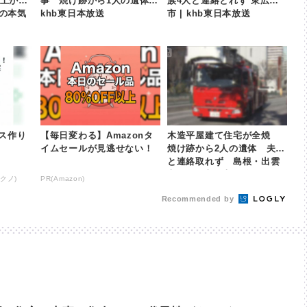
以上が
事 焼け跡から1人の遺体 |
族4人と連絡とれず 東広島
nの本気
khb東日本放送
市 | khb東日本放送
ス作り
【毎日変わる】Amazonタ
木造平屋建て住宅が全焼
イムセールが見逃せない！
焼け跡から2人の遺体 夫婦
と連絡取れず 島根・出雲
市 | khb東日本放送
クノ)
PR(Amazon)
Recommended by