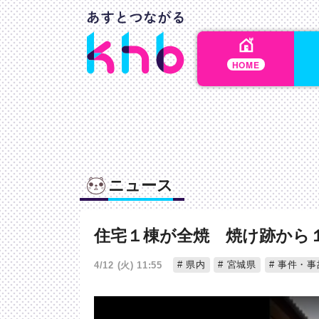
HOME
ニュース
住宅１棟が全焼 焼け跡から
県内
宮城県
事件・事
4/12 (火) 11:55