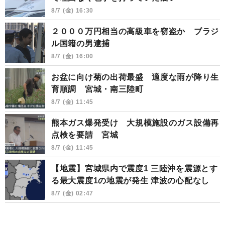
8/7 (金) 16:30
２０００万円相当の高級車を窃盗か ブラジ
ル国籍の男逮捕
8/7 (金) 16:00
お盆に向け菊の出荷最盛 適度な雨が降り生
育順調 宮城・南三陸町
8/7 (金) 11:45
熊本ガス爆発受け 大規模施設のガス設備再
点検を要請 宮城
8/7 (金) 11:45
【地震】宮城県内で震度1 三陸沖を震源とす
る最大震度1の地震が発生 津波の心配なし
8/7 (金) 02:47