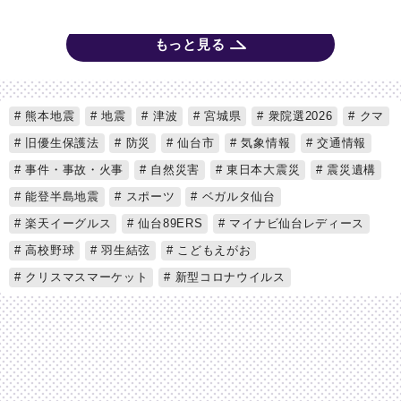
もっと見る
熊本地震
地震
津波
宮城県
衆院選2026
クマ
旧優生保護法
防災
仙台市
気象情報
交通情報
事件・事故・火事
自然災害
東日本大震災
震災遺構
能登半島地震
スポーツ
ベガルタ仙台
楽天イーグルス
仙台89ERS
マイナビ仙台レディース
高校野球
羽生結弦
こどもえがお
クリスマスマーケット
新型コロナウイルス