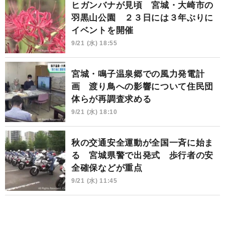
ヒガンバナが見頃 宮城・大崎市の
羽黒山公園 ２３日には３年ぶりに
イベントを開催
9/21 (水) 18:55
宮城・鳴子温泉郷での風力発電計
画 渡り鳥への影響について住民団
体らが再調査求める
9/21 (水) 18:10
秋の交通安全運動が全国一斉に始ま
る 宮城県警で出発式 歩行者の安
全確保などが重点
9/21 (水) 11:45