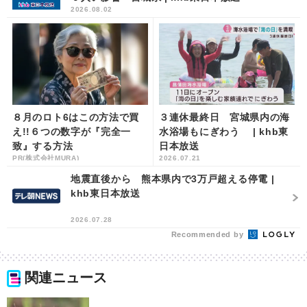
2026.08.02
８月のロト6はこの方法で買
３連休最終日 宮城県内の海
え!!６つの数字が『完全一
水浴場もにぎわう | khb東
致』する方法
日本放送
PR(株式会社MURA)
2026.07.21
地震直後から 熊本県内で3万戸超える停電 |
khb東日本放送
2026.07.28
Recommended by
関連ニュース