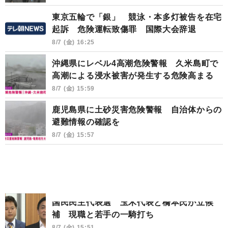
東京五輪で「銀」 競泳・本多灯被告を在宅
起訴 危険運転致傷罪 国際大会辞退
8/7 (金) 16:25
沖縄県にレベル4高潮危険警報 久米島町で
高潮による浸水被害が発生する危険高まる
8/7 (金) 15:59
鹿児島県に土砂災害危険警報 自治体からの
避難情報の確認を
8/7 (金) 15:57
国民民主代表選 玉木代表と橋本氏が立候
補 現職と若手の一騎打ち
8/7 (金) 15:51