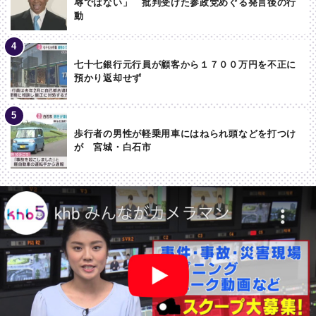
辱ではない」 批判受けた参政党めぐる発言後の行
動
七十七銀行元行員が顧客から１７００万円を不正に
預かり返却せず
歩行者の男性が軽乗用車にはねられ頭などを打つけ
が 宮城・白石市