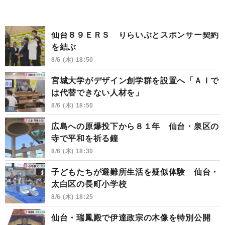
仙台８９ＥＲＳ りらいぶとスポンサー契約
を結ぶ
8/6 (木) 18:50
宮城大学がデザイン創学群を設置へ「ＡＩで
は代替できない人材を」
8/6 (木) 18:50
広島への原爆投下から８１年 仙台・泉区の
寺で平和を祈る鐘
8/6 (木) 18:30
子どもたちが避難所生活を疑似体験 仙台・
太白区の長町小学校
8/6 (木) 18:25
仙台・瑞鳳殿で伊達政宗の木像を特別公開