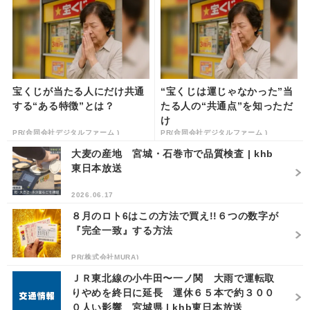
宝くじが当たる人にだけ共通
“宝くじは運じゃなかった”当
する“ある特徴”とは？
たる人の“共通点”を知っただ
け
PR(合同会社デジタルファーム )
PR(合同会社デジタルファーム )
大麦の産地 宮城・石巻市で品質検査 | khb
東日本放送
2026.06.17
８月のロト6はこの方法で買え!!６つの数字が
『完全一致』する方法
PR(株式会社MURA)
ＪＲ東北線の小牛田〜一ノ関 大雨で運転取
りやめを終日に延長 運休６５本で約３００
０人い影響 宮城県 | khb東日本放送