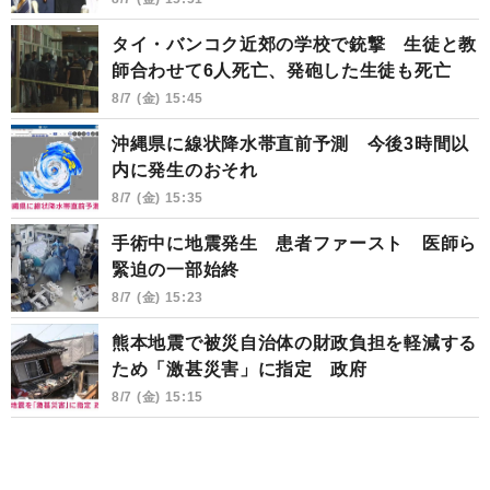
タイ・バンコク近郊の学校で銃撃 生徒と教
師合わせて6人死亡、発砲した生徒も死亡
8/7 (金) 15:45
沖縄県に線状降水帯直前予測 今後3時間以
内に発生のおそれ
8/7 (金) 15:35
手術中に地震発生 患者ファースト 医師ら
緊迫の一部始終
8/7 (金) 15:23
熊本地震で被災自治体の財政負担を軽減する
ため「激甚災害」に指定 政府
8/7 (金) 15:15