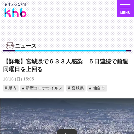
ニュース
【詳報】宮城県で６３３人感染 ５日連続で前週
同曜日を上回る
10/16 (日) 15:05
県内
新型コロナウイルス
宮城県
仙台市