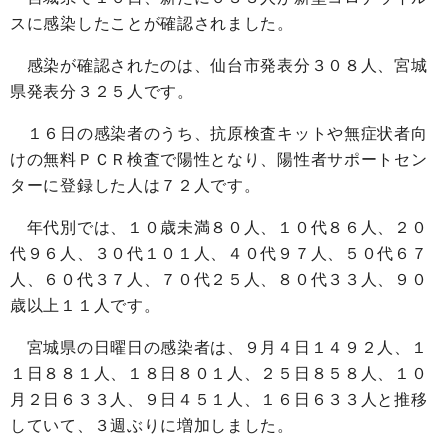
スに感染したことが確認されました。
感染が確認されたのは、仙台市発表分３０８人、宮城
県発表分３２５人です。
１６日の感染者のうち、抗原検査キットや無症状者向
けの無料ＰＣＲ検査で陽性となり、陽性者サポートセン
ターに登録した人は７２人です。
年代別では、１０歳未満８０人、１０代８６人、２０
代９６人、３０代１０１人、４０代９７人、５０代６７
人、６０代３７人、７０代２５人、８０代３３人、９０
歳以上１１人です。
宮城県の日曜日の感染者は、９月４日１４９２人、１
１日８８１人、１８日８０１人、２５日８５８人、１０
月２日６３３人、９日４５１人、１６日６３３人と推移
していて、３週ぶりに増加しました。