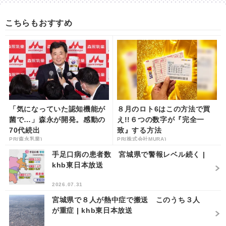
こちらもおすすめ
「気になっていた認知機能が
８月のロト6はこの方法で買
菌で…」森永が開発。感動の
え!!６つの数字が『完全一
70代続出
致』する方法
PR(森永乳業)
PR(株式会社MURA)
手足口病の患者数 宮城県で警報レベル続く |
khb東日本放送
2026.07.31
宮城県で８人が熱中症で搬送 このうち３人
が重症 | khb東日本放送