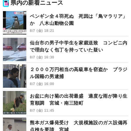
県内の新着ニュース
ペンギン全４羽死ぬ 死因は「鳥マラリア」
か 八木山動物公園
8/7 (金) 18:21
仙台市の男子中学生を家裁送致 コンビニ内
で理由なく包丁を持っていた疑い
8/7 (金) 16:30
２０００万円相当の高級車を窃盗か ブラジ
ル国籍の男逮捕
8/7 (金) 16:00
お盆に向け菊の出荷最盛 適度な雨が降り生
育順調 宮城・南三陸町
8/7 (金) 11:45
熊本ガス爆発受け 大規模施設のガス設備再
点検を要請 宮城