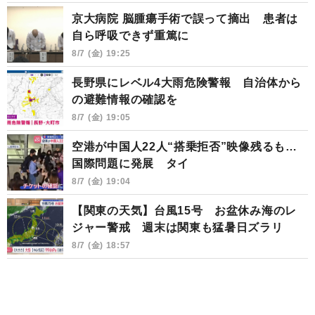
京大病院 脳腫瘍手術で誤って摘出 患者は
自ら呼吸できず重篤に
8/7 (金) 19:25
長野県にレベル4大雨危険警報 自治体から
の避難情報の確認を
8/7 (金) 19:05
空港が中国人22人“搭乗拒否”映像残るも…
国際問題に発展 タイ
8/7 (金) 19:04
【関東の天気】台風15号 お盆休み海のレ
ジャー警戒 週末は関東も猛暑日ズラリ
8/7 (金) 18:57