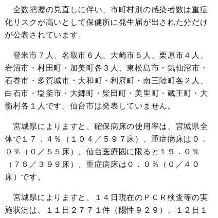
全数把握の見直しに伴い、市町村別の感染者数は重症
化リスクが高いとして保健所に発生届が出された分だけ
が公表されています。
登米市７人、名取市６人、大崎市５人、栗原市４人、
岩沼市・村田町・加美町各３人、東松島市・気仙沼市・
石巻市・多賀城市・大和町・利府町・南三陸町各２人、
白石市・塩釜市・大郷町・柴田町・美里町・蔵王町・大
衡村各１人です。仙台市は発表していません。
宮城県によりますと、確保病床の使用率は、宮城県全
体で１７．４％（１０４／５９７床）、重症病床は０．
０％（０／５５床）、仙台医療圏に限ると１９．０％
（７６／３９９床）、重症病床は０．０％（０／４０
床）です。
宮城県によりますと、１４日現在のＰＣＲ検査等の実
施状況は、１１日２７７１件（陽性９２９）、１２日１