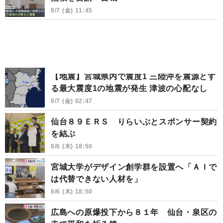
8/7 (金) 11:45
【地震】宮城県内で震度1 三陸沖を震源とす
る最大震度1の地震が発生 津波の心配なし
8/7 (金) 02:47
仙台８９ＥＲＳ りらいぶとスポンサー契約
を結ぶ
8/6 (木) 18:50
宮城大学がデザイン創学群を設置へ「ＡＩで
は代替できない人材を」
8/6 (木) 18:50
広島への原爆投下から８１年 仙台・泉区の