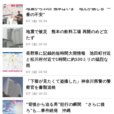
地震から10日 熊本はいま 地元が感じる“一
番の不安”
8/7 (金) 18:54
地震で被災 熊本の飲料工場 再開のめど立
たず
8/7 (金) 18:52
長野県に記録的短時間大雨情報 池田町付近
と松川村付近で1時間に約100ミリの猛烈な
雨
8/7 (金) 18:50
「下着が見たくて盗撮した」神奈川県警の警
察官を書類送検
8/7 (金) 18:43
“背後から迫る男”犯行の瞬間 “さらに後
ろ”も…事件続発 沖縄