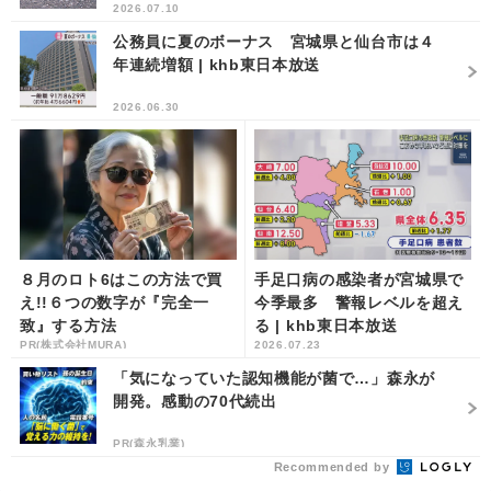
2026.07.10
公務員に夏のボーナス 宮城県と仙台市は４
年連続増額 | khb東日本放送
2026.06.30
８月のロト6はこの方法で買
手足口病の感染者が宮城県で
え!!６つの数字が『完全一
今季最多 警報レベルを超え
致』する方法
る | khb東日本放送
PR(株式会社MURA)
2026.07.23
「気になっていた認知機能が菌で…」森永が
開発。感動の70代続出
PR(森永乳業)
Recommended by