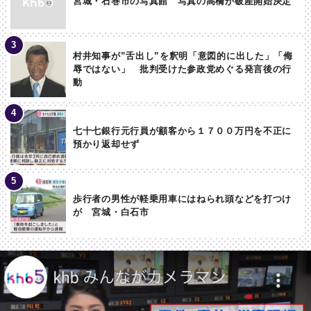
宮城・石巻市の写真館 写真の高橋が破産開始決定
村井知事が”舌出し”を釈明「意図的に出した」「侮
辱ではない」 批判受けた参政党めぐる発言後の行
動
七十七銀行元行員が顧客から１７００万円を不正に
預かり返却せず
歩行者の男性が軽乗用車にはねられ頭などを打つけ
が 宮城・白石市