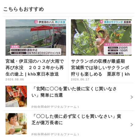
こちらもおすすめ
宮城・伊豆沼のハスが大雨で
サクランボの収穫が最盛期
再び水没 ２０２２年から再
宮城県では珍しいサクランボ
生の途上 | khb東日本放送
狩りも楽しめる 栗原市 | kh
2026.08.06
2026.06.17
b東日本放送
「玄関に〇〇を置いた後に宝くじ買いなさ
い」簡単に当選
PR(合同会社デジタルファーム )
「〇〇した後に必ず宝くじを買いなさい」貧
乏が億万長者に
PR(合同会社デジタルファーム )