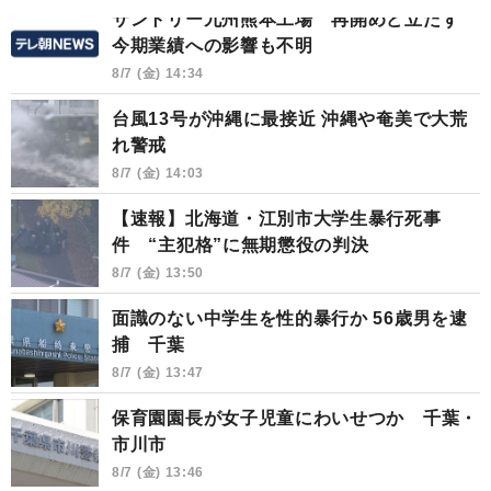
サントリー九州熊本工場 再開めど立たず
今期業績への影響も不明
8/7 (金) 14:34
台風13号が沖縄に最接近 沖縄や奄美で大荒
れ警戒
8/7 (金) 14:03
【速報】北海道・江別市大学生暴行死事
件 “主犯格”に無期懲役の判決
8/7 (金) 13:50
面識のない中学生を性的暴行か 56歳男を逮
捕 千葉
8/7 (金) 13:47
保育園園長が女子児童にわいせつか 千葉・
市川市
8/7 (金) 13:46