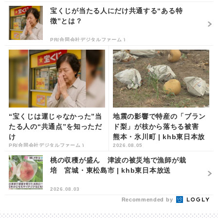
宝くじが当たる人にだけ共通する“ある特
徴”とは？
PR(合同会社デジタルファーム )
“宝くじは運じゃなかった”当
地震の影響で特産の「ブラン
たる人の“共通点”を知っただ
ド梨」が枝から落ちる被害
け
熊本・氷川町 | khb東日本放
PR(合同会社デジタルファーム )
2026.08.05
送
桃の収穫が盛ん 津波の被災地で漁師が栽
培 宮城・東松島市 | khb東日本放送
2026.08.03
Recommended by