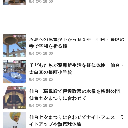
8/6 (木) 18:50
広島への原爆投下から８１年 仙台・泉区の
寺で平和を祈る鐘
8/6 (木) 18:30
子どもたちが避難所生活を疑似体験 仙台・
太白区の長町小学校
8/6 (木) 18:25
仙台・瑞鳳殿で伊達政宗の木像を特別公開
仙台七夕まつりに合わせて
8/6 (木) 18:20
仙台七夕まつりに合わせてナイトフェス ラ
イトアップや熱気球体験