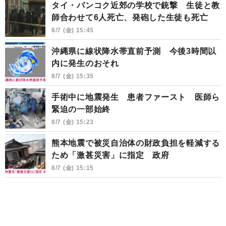
タイ・バンコク近郊の学校で銃撃 生徒と教
師合わせて6人死亡、発砲した生徒も死亡
8/7 (金) 15:45
沖縄県に線状降水帯直前予測 今後3時間以
内に発生のおそれ
8/7 (金) 15:35
手術中に地震発生 患者ファースト 医師ら
緊迫の一部始終
8/7 (金) 15:23
熊本地震で被災自治体の財政負担を軽減する
ため「激甚災害」に指定 政府
8/7 (金) 15:15