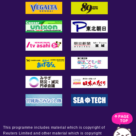
This programme includes material which is copyright of
Reuters Limited and other material which is copyright