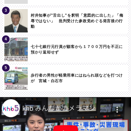
村井知事が”舌出し”を釈明「意図的に出した」「侮
辱ではない」 批判受けた参政党めぐる発言後の行
動
七十七銀行元行員が顧客から１７００万円を不正に
預かり返却せず
歩行者の男性が軽乗用車にはねられ頭などを打つけ
が 宮城・白石市