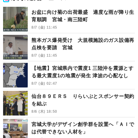
お盆に向け菊の出荷最盛 適度な雨が降り生
育順調 宮城・南三陸町
8/7 (金) 11:45
熊本ガス爆発受け 大規模施設のガス設備再
点検を要請 宮城
8/7 (金) 11:45
【地震】宮城県内で震度1 三陸沖を震源とす
る最大震度1の地震が発生 津波の心配なし
8/7 (金) 02:47
仙台８９ＥＲＳ りらいぶとスポンサー契約
を結ぶ
8/6 (木) 18:50
宮城大学がデザイン創学群を設置へ「ＡＩで
は代替できない人材を」