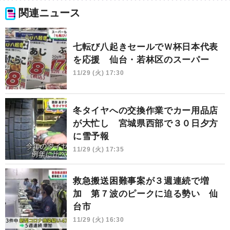
関連ニュース
七転び八起きセールでＷ杯日本代表
を応援 仙台・若林区のスーパー
11/29 (火) 17:30
冬タイヤへの交換作業でカー用品店
が大忙し 宮城県西部で３０日夕方
に雪予報
11/29 (火) 17:35
救急搬送困難事案が３週連続で増
加 第７波のピークに迫る勢い 仙
台市
11/29 (火) 16:30