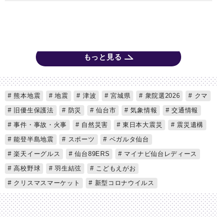
もっと見る
熊本地震
地震
津波
宮城県
衆院選2026
クマ
旧優生保護法
防災
仙台市
気象情報
交通情報
事件・事故・火事
自然災害
東日本大震災
震災遺構
能登半島地震
スポーツ
ベガルタ仙台
楽天イーグルス
仙台89ERS
マイナビ仙台レディース
高校野球
羽生結弦
こどもえがお
クリスマスマーケット
新型コロナウイルス