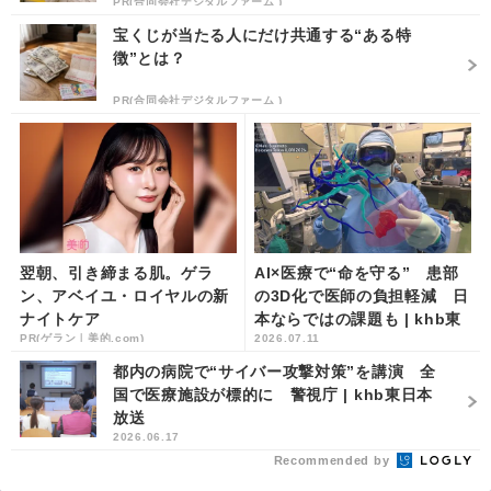
PR(合同会社デジタルファーム )
宝くじが当たる人にだけ共通する“ある特
徴”とは？
PR(合同会社デジタルファーム )
翌朝、引き締まる肌。ゲラ
AI×医療で“命を守る” 患部
ン、アベイユ・ロイヤルの新
の3D化で医師の負担軽減 日
ナイトケア
本ならではの課題も | khb東
PR(ゲラン｜美的.com)
2026.07.11
日本放送
都内の病院で“サイバー攻撃対策”を講演 全
国で医療施設が標的に 警視庁 | khb東日本
放送
2026.06.17
Recommended by