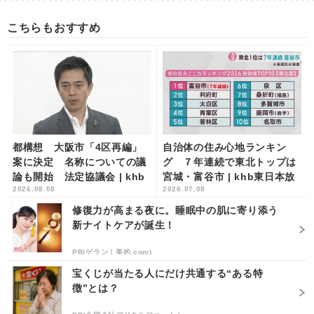
こちらもおすすめ
都構想 大阪市「4区再編」
自治体の住み心地ランキン
案に決定 名称についての議
グ ７年連続で東北トップは
論も開始 法定協議会 | khb
宮城・富谷市 | khb東日本放
2026.08.08
2026.07.08
東日本放送
送
修復力が高まる夜に。睡眠中の肌に寄り添う
新ナイトケアが誕生！
PR(ゲラン｜美的.com)
宝くじが当たる人にだけ共通する“ある特
徴”とは？