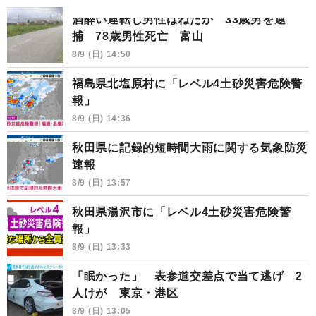
酒酔い運転し男性はねたか 33歳男を逮
捕 78歳男性死亡 富山
8/9 (日) 14:50
福島県北塩原村に「レベル4土砂災害危険警
報」
8/9 (日) 14:36
秋田県に記録的短時間大雨に関する気象防災
速報
8/9 (日) 13:57
秋田県湯沢市に「レベル4土砂災害危険警
報」
8/9 (日) 13:33
「眠かった」 表参道交差点で当て逃げ 2
人けが 東京・港区
8/9 (日) 13:05