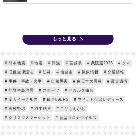
もっと見る
熊本地震
地震
津波
宮城県
衆院選2026
クマ
旧優生保護法
防災
仙台市
気象情報
交通情報
事件・事故・火事
自然災害
東日本大震災
震災遺構
能登半島地震
スポーツ
ベガルタ仙台
楽天イーグルス
仙台89ERS
マイナビ仙台レディース
高校野球
羽生結弦
こどもえがお
クリスマスマーケット
新型コロナウイルス