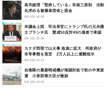
高市総理「堅持している」非核三原則 法制
化求める被爆者団体と面会
8/9 (日) 16:00
米議会上院 司法長官にトランプ氏の元弁護
士ブランチ氏 賛成50反対49の僅差で承認
8/9 (日) 15:20
カナダ西部で山火事 急速に拡大 州政府が
非常事態を宣言 2万人以上に避難指示
8/9 (日) 15:11
自衛隊の最新哨戒機が海賊対処で初の中東派
遣 小泉防衛大臣が激励
8/9 (日) 14:55