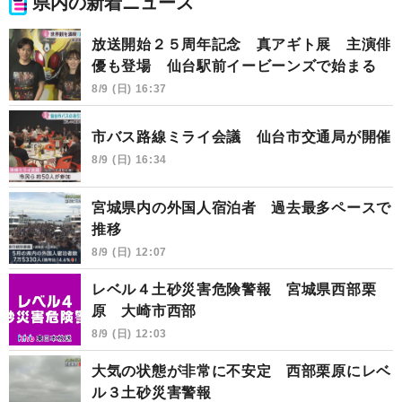
県内の新着ニュース
放送開始２５周年記念 真アギト展 主演俳
優も登場 仙台駅前イービーンズで始まる
8/9 (日) 16:37
市バス路線ミライ会議 仙台市交通局が開催
8/9 (日) 16:34
宮城県内の外国人宿泊者 過去最多ペースで
推移
8/9 (日) 12:07
レベル４土砂災害危険警報 宮城県西部栗
原 大崎市西部
8/9 (日) 12:03
大気の状態が非常に不安定 西部栗原にレベ
ル３土砂災害警報