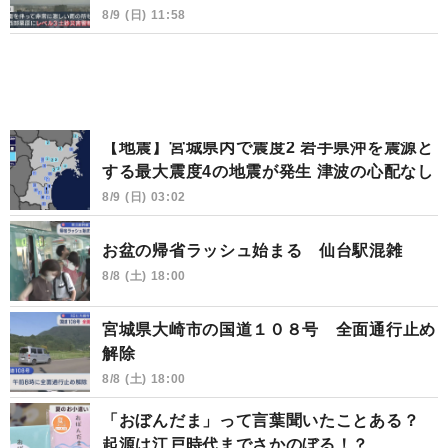
8/9 (日) 11:58
【地震】宮城県内で震度2 岩手県沖を震源と
する最大震度4の地震が発生 津波の心配なし
8/9 (日) 03:02
お盆の帰省ラッシュ始まる 仙台駅混雑
8/8 (土) 18:00
宮城県大崎市の国道１０８号 全面通行止め
解除
8/8 (土) 18:00
「おぼんだま」って言葉聞いたことある？
起源は江戸時代までさかのぼる！？