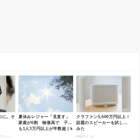
力に。そ
夏休みレジャー「見直す」
クラファン5,600万円以上！
家庭が6割 物価高で 子ど
話題のスピーカーを試して
も1人3万円以上が半数超 | k
みた
hb東日本放送
PR(シンプレクス・ホールディングス)
PR(デノン)