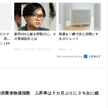
でスマ
新卒200人超を即戦力に。そ
部屋を一瞬で没入空間にす
捕 犯行
の育成設計とは
るガジェット
| kh
PR(シンプレクス・ホールディングス)
PR(デノン)
Recommended by
の消費者物価指数 上昇率は５カ月ぶりに３％台に縮