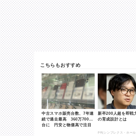
こちらもおすすめ
中古スマホ販売台数、7年連
新卒200人超を即戦
続で過去最高 360万7000
の育成設計とは
台に 円安と物価高で注目
集まる | khb東日本放送