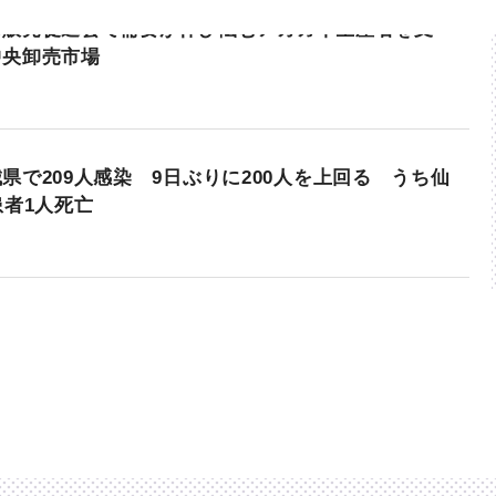
の販売促進会で需要が伸び悩むアカガイ生産者を支
中央卸売市場
県で209人感染 9日ぶりに200人を上回る うち仙
患者1人死亡