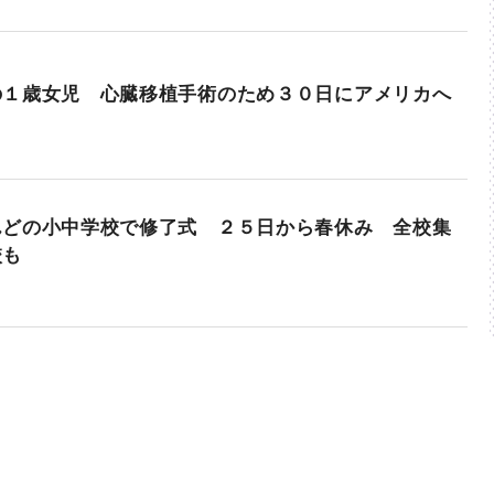
の１歳女児 心臓移植手術のため３０日にアメリカへ
んどの小中学校で修了式 ２５日から春休み 全校集
校も