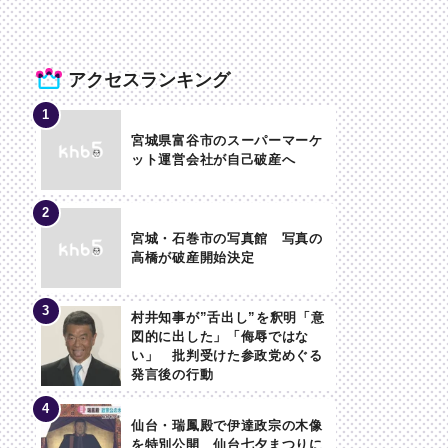
アクセスランキング
宮城県富谷市のスーパーマーケ
ット運営会社が自己破産へ
宮城・石巻市の写真館 写真の
高橋が破産開始決定
村井知事が”舌出し”を釈明「意
図的に出した」「侮辱ではな
い」 批判受けた参政党めぐる
発言後の行動
仙台・瑞鳳殿で伊達政宗の木像
を特別公開 仙台七夕まつりに