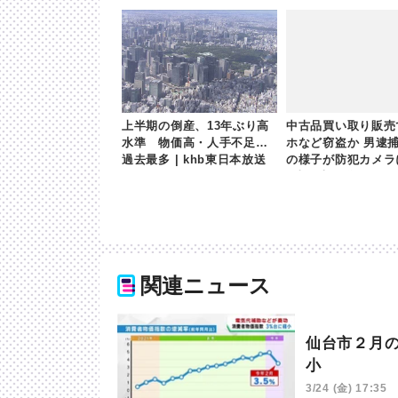
上半期の倒産、13年ぶり高
中古品買い取り販売
水準 物価高・人手不足が
ホなど窃盗か 男逮
過去最多 | khb東日本放送
の様子が防犯カメラに 
b東日本放送
関連ニュース
仙台市２月
小
3/24 (金) 17:35