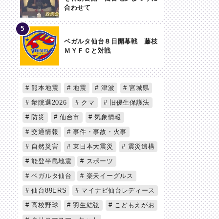
合わせて
ベガルタ仙台８日開幕戦 藤枝
ＭＹＦＣと対戦
熊本地震
地震
津波
宮城県
衆院選2026
クマ
旧優生保護法
防災
仙台市
気象情報
交通情報
事件・事故・火事
自然災害
東日本大震災
震災遺構
能登半島地震
スポーツ
ベガルタ仙台
楽天イーグルス
仙台89ERS
マイナビ仙台レディース
高校野球
羽生結弦
こどもえがお