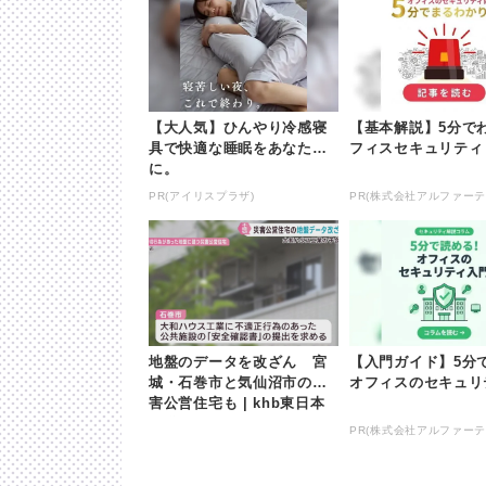
【大人気】ひんやり冷感寝
【基本解説】5分で
具で快適な睡眠をあなた
フィスセキュリティ
に。
PR(アイリスプラザ)
PR(株式会社アルファーテ
地盤のデータを改ざん 宮
【入門ガイド】5分
城・石巻市と気仙沼市の災
オフィスのセキュリ
害公営住宅も | khb東日本
放送
PR(株式会社アルファーテ