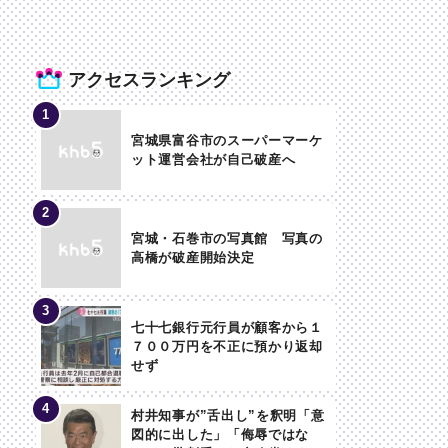
アクセスランキング
宮城県富谷市のスーパーマーケ
ット運営会社が自己破産へ
宮城・石巻市の写真館 写真の
高橋が破産開始決定
七十七銀行元行員が顧客から１
７００万円を不正に預かり返却
せず
村井知事が”舌出し”を釈明「意
図的に出した」「侮辱ではな