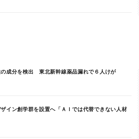
性の成分を検出 東北新幹線薬品漏れで６人けが
デザイン創学群を設置へ「ＡＩでは代替できない人材