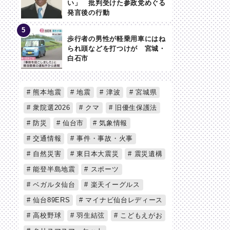
い」 批判受けた参政党めぐる
発言後の行動
歩行者の男性が軽乗用車にはね
られ頭などを打つけが 宮城・
白石市
熊本地震
地震
津波
宮城県
衆院選2026
クマ
旧優生保護法
防災
仙台市
気象情報
交通情報
事件・事故・火事
自然災害
東日本大震災
震災遺構
能登半島地震
スポーツ
ベガルタ仙台
楽天イーグルス
仙台89ERS
マイナビ仙台レディース
高校野球
羽生結弦
こどもえがお