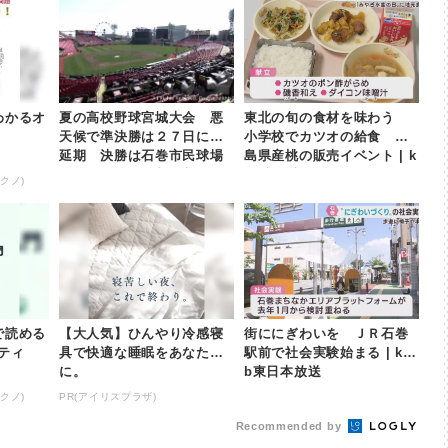
わかるオ
夏の高校野球宮城大会 悪
東北の旬の食材を味わう
天候で準決勝は２７日に再
小学校でカツオの給食 福
延期 決勝は石巻市民球場
島県産桃の販売イベント | k
で２８日 | khb東日本放送
hb東日本放送
クノ)
で読める
【大人気】ひんやり冷感寝
街ににぎわいを ＪＲ石巻
ティ
具で快適な睡眠をあなた
駅前で社会実験始まる | kh
に。
b東日本放送
クノ)
PR(アイリスプラザ)
Recommended by