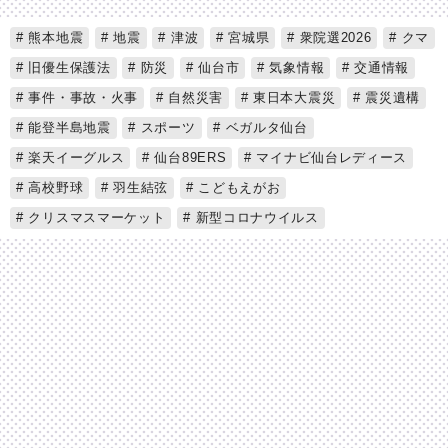
熊本地震
地震
津波
宮城県
衆院選2026
クマ
旧優生保護法
防災
仙台市
気象情報
交通情報
事件・事故・火事
自然災害
東日本大震災
震災遺構
能登半島地震
スポーツ
ベガルタ仙台
楽天イーグルス
仙台89ERS
マイナビ仙台レディース
高校野球
羽生結弦
こどもえがお
クリスマスマーケット
新型コロナウイルス