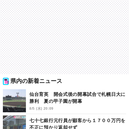
県内の新着ニュース
仙台育英 開会式後の開幕試合で札幌日大に
勝利 夏の甲子園が開幕
8/5 (水) 20:09
七十七銀行元行員が顧客から１７００万円を
不正に預かり返却せず