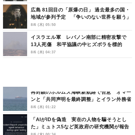
広島 81回目の「原爆の日」 過去最多の国・
地域が参列予定 「争いのない世界を願う」
8/6 (木) 05:50
イスラエル軍 レバノン南部に精密攻撃で
13人死傷 和平協議の中ヒズボラを標的
8/6 (木) 04:37
再封鎖のホルムズ海峡新航路で合意 オマー
ンと「共同声明を最終調整」とイラン外務省
8/6 (木) 01:22
「AIがIDを偽造 実在の人物を騙そうとし
た」ミュトス5など英政府の研究機関が報告
8/6 (木) 00:34