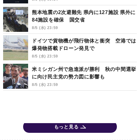
熊本地震の2次避難先 県内に127施設 県外に
84施設を確保 国交省
8/5 (水) 23:59
ドイツで貨物機が飛行物体と衝突 空港では
爆発物搭載ドローン発見で
8/5 (水) 23:59
米ミシガン州で急進派が勝利 秋の中間選挙
に向け民主党の勢力図に影響も
8/5 (水) 23:59
もっと見る