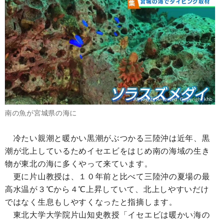
南の魚が宮城県の海に
冷たい親潮と暖かい黒潮がぶつかる三陸沖は近年、黒
潮が北上しているためイセエビをはじめ南の海域の生き
物が東北の海に多くやって来ています。
更に片山教授は、１０年前と比べて三陸沖の夏場の最
高水温が３℃から４℃上昇していて、北上しやすいだけ
ではなく生息もしやすくなったと指摘します。
東北大学大学院片山知史教授「イセエビは暖かい海の