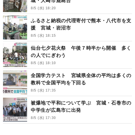
城・大崎市鹿島台
8/5 (水) 18:20
ふるさと納税の代理寄付で熊本・八代市を支
援 宮城・岩沼市
8/5 (水) 18:15
仙台七夕花火祭 午後７時半から開催 多く
の人でにぎわう
8/5 (水) 18:10
全国学力テスト 宮城県全体の平均は多くの
教科で全国平均を下回る
8/5 (水) 17:35
被爆地で平和について学ぶ 宮城・石巻市の
中学生が広島市に出発
8/5 (水) 17:30