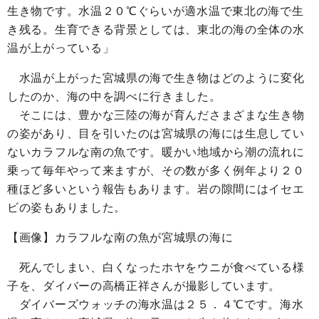
生き物です。水温２０℃ぐらいが適水温で東北の海で生
き残る。生育できる背景としては、東北の海の全体の水
温が上がっている」
水温が上がった宮城県の海で生き物はどのように変化
したのか、海の中を調べに行きました。
そこには、豊かな三陸の海が育んださまざまな生き物
の姿があり、目を引いたのは宮城県の海には生息してい
ないカラフルな南の魚です。暖かい地域から潮の流れに
乗って毎年やって来ますが、その数が多く例年より２０
種ほど多いという報告もあります。岩の隙間にはイセエ
ビの姿もありました。
【画像】カラフルな南の魚が宮城県の海に
死んでしまい、白くなったホヤをウニが食べている様
子を、ダイバーの高橋
正祥
さんが撮影しています。
ダイバーズウォッチの海水温は２５．４℃です。海水