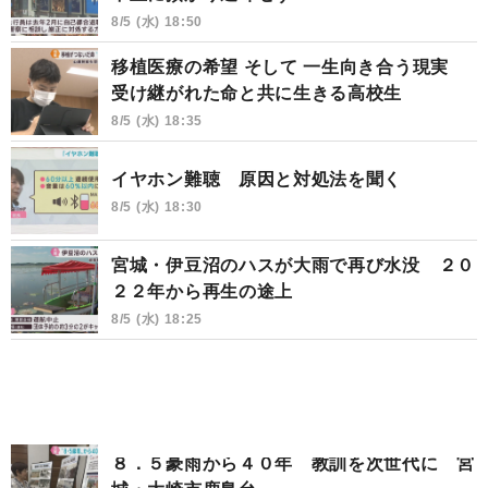
8/5 (水) 18:50
移植医療の希望 そして 一生向き合う現実
受け継がれた命と共に生きる高校生
8/5 (水) 18:35
イヤホン難聴 原因と対処法を聞く
8/5 (水) 18:30
宮城・伊豆沼のハスが大雨で再び水没 ２０
２２年から再生の途上
8/5 (水) 18:25
８．５豪雨から４０年 教訓を次世代に 宮