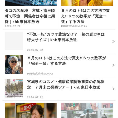
タコの名産地 宮城・南三陸
８月のロト6はこの方法で買
町で不漁 関係者は今後に期
え!!６つの数字が『完全一
待 | khb東日本放送
致』する方法
2026.07.22
PR(株式会社MURA)
“不漁一転”カツオ豊漁なぜ？ 旬の岩ガキは
特大サイズ | khb東日本放送
2026.07.02
８月のロト6はこの方法で買え!!６つの数字が
『完全一致』する方法
PR(株式会社MURA)
宮城県のコスメ・健康産業誘致事業の名称決
定 ７月末に視察ツアー | khb東日本放送
2026.07.22