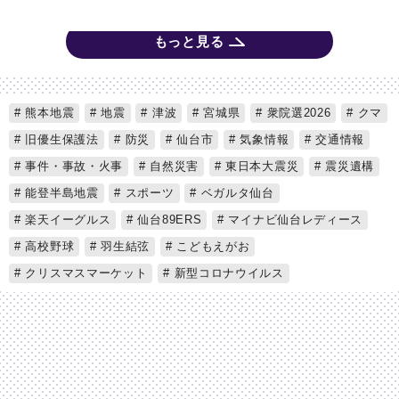
もっと見る
熊本地震
地震
津波
宮城県
衆院選2026
クマ
旧優生保護法
防災
仙台市
気象情報
交通情報
事件・事故・火事
自然災害
東日本大震災
震災遺構
能登半島地震
スポーツ
ベガルタ仙台
楽天イーグルス
仙台89ERS
マイナビ仙台レディース
高校野球
羽生結弦
こどもえがお
クリスマスマーケット
新型コロナウイルス