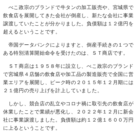
べこ政宗のブランドで牛タンの加工販売や、宮城県で
飲食店を展開してきた会社が倒産し、新たな会社に事業
譲渡していたことが分かりました。負債額は１２億円を
超えるということです。
帝国データバンクによりますと、倒産手続きの１つで
ある特別清算開始命令を受けたのは、ＳＴ商店です。
ＳＴ商店は１９５８年に設立し、べこ政宗のブランド
で宮城県４店舗の飲食店や加工品の製造販売で全国に営
業エリアを展開し、ピーク時の２０１５年１２月期には
２１億円の売り上げを計上していました。
しかし、競合店の乱立やコロナ禍に取引先の飲食店が
休業したことで業績が悪化し、２０２２年１２月に新会
社に事業譲渡しました。負債額は約１２億１６００万円
に上るということです。