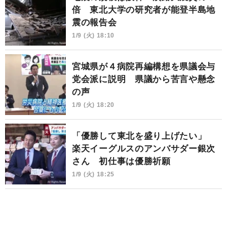
倍 東北大学の研究者が能登半島地
震の報告会
1/9 (火) 18:10
宮城県が４病院再編構想を県議会与
党会派に説明 県議から苦言や懸念
の声
1/9 (火) 18:20
「優勝して東北を盛り上げたい」
楽天イーグルスのアンバサダー銀次
さん 初仕事は優勝祈願
1/9 (火) 18:25