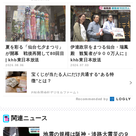
夏を彩る「仙台七夕まつり」
伊達政宗をまつる仙台・瑞鳳
が開幕 戦後再開して80回目
殿 観覧者が９００万人に |
| khb東日本放送
khb東日本放送
2026.08.06
2026.07.03
宝くじが当たる人にだけ共通する“ある特
徴”とは？
PR(合同会社デジタルファーム )
Recommended by
関連ニュース
地震の規模は阪神・淡路大震災の９