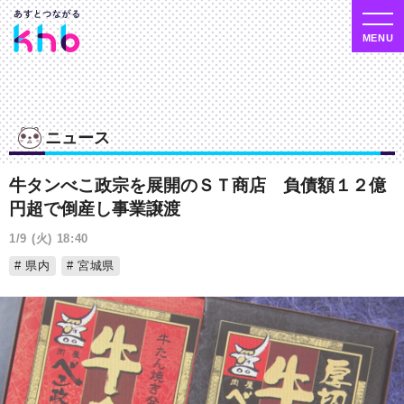
ニュース
牛タンべこ政宗を展開のＳＴ商店 負債額１２億
円超で倒産し事業譲渡
1/9 (火) 18:40
県内
宮城県