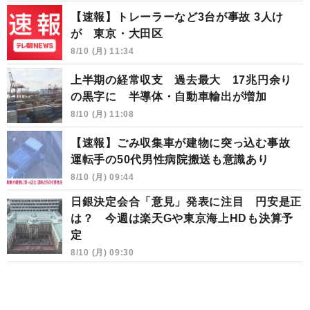
【速報】トレーラーなど3台が事故 3人け
が 東京・大田区
8/10 (月) 11:34
上半期の経常収支 過去最大 17兆円余り
の黒字に 半導体・自動車輸出が増加
8/10 (月) 11:08
【速報】ごみ収集車が建物に突っ込む事故
運転手の50代男性病院搬送も意識あり
8/10 (月) 09:44
日銀決定会合「意見」発表に注目 円安是正
は？ 今週は楽天Gや東京海上HDも決算予
定
8/10 (月) 09:30