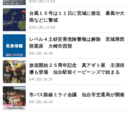
8/10 (月) 11:50
台風１５号は１１日に宮城に接近 暴風や大
雨などに警戒
8/10 (月) 11:50
レベル４土砂災害危険警報は解除 宮城県西
部栗原 大崎市西部
8/9 (日) 18:30
放送開始２５周年記念 真アギト展 主演俳
優も登場 仙台駅前イービーンズで始まる
8/9 (日) 16:37
市バス路線ミライ会議 仙台市交通局が開催
8/9 (日) 16:34