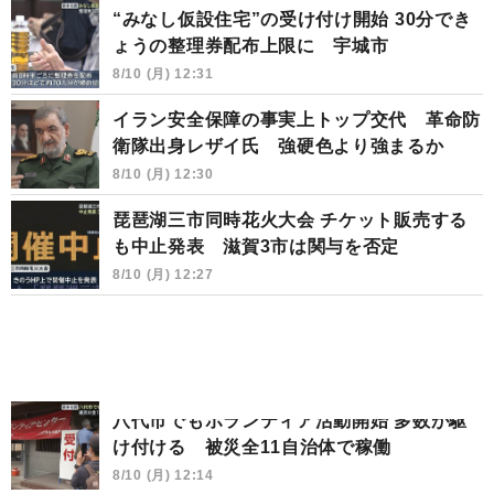
“みなし仮設住宅”の受け付け開始 30分でき
ょうの整理券配布上限に 宇城市
8/10 (月) 12:31
イラン安全保障の事実上トップ交代 革命防
衛隊出身レザイ氏 強硬色より強まるか
8/10 (月) 12:30
琵琶湖三市同時花火大会 チケット販売する
も中止発表 滋賀3市は関与を否定
8/10 (月) 12:27
八代市でもボランティア活動開始 多数が駆
け付ける 被災全11自治体で稼働
8/10 (月) 12:14