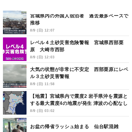
宮城県内の外国人宿泊者 過去最多ペースで
推移
8/9 (日) 12:07
レベル４土砂災害危険警報 宮城県西部栗
原 大崎市西部
8/9 (日) 12:03
大気の状態が非常に不安定 西部栗原にレベ
ル３土砂災害警報
8/9 (日) 11:58
【地震】宮城県内で震度2 岩手県沖を震源と
する最大震度4の地震が発生 津波の心配なし
8/9 (日) 03:02
お盆の帰省ラッシュ始まる 仙台駅混雑