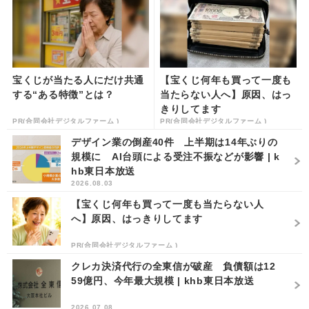
宝くじが当たる人にだけ共通
【宝くじ何年も買って一度も
する“ある特徴”とは？
当たらない人へ】原因、はっ
きりしてます
PR(合同会社デジタルファーム )
PR(合同会社デジタルファーム )
デザイン業の倒産40件 上半期は14年ぶりの
規模に AI台頭による受注不振などが影響 | k
hb東日本放送
2026.08.03
【宝くじ何年も買って一度も当たらない人
へ】原因、はっきりしてます
PR(合同会社デジタルファーム )
クレカ決済代行の全東信が破産 負債額は12
59億円、今年最大規模 | khb東日本放送
2026.07.08