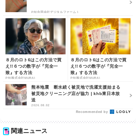
PR(合同会社デジタルファーム )
８月のロト6はこの方法で買
８月のロト6はこの方法で買
え!!６つの数字が『完全一
え!!６つの数字が『完全一
致』する方法
致』する方法
PR(株式会社MURA)
PR(株式会社MURA)
熊本地震 断水続く被災地で洗濯支援始まる
被災地クリーニング店が協力 | khb東日本放
送
2026.08.02
Recommended by
関連ニュース