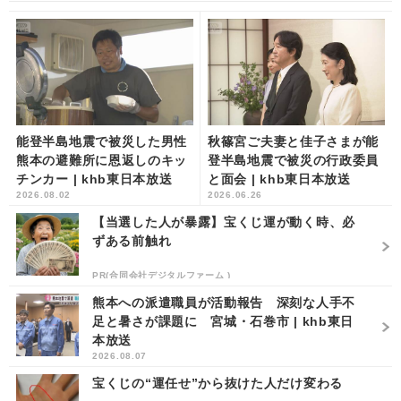
能登半島地震で被災した男性
秋篠宮ご夫妻と佳子さまが能
熊本の避難所に恩返しのキッ
登半島地震で被災の行政委員
チンカー | khb東日本放送
と面会 | khb東日本放送
2026.08.02
2026.06.26
【当選した人が暴露】宝くじ運が動く時、必
ずある前触れ
PR(合同会社デジタルファーム )
熊本への派遣職員が活動報告 深刻な人手不
足と暑さが課題に 宮城・石巻市 | khb東日
本放送
2026.08.07
宝くじの“運任せ”から抜けた人だけ変わる