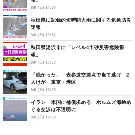
8/9 (日) 14:36
秋田県に記録的短時間大雨に関する気象防災
速報
8/9 (日) 13:57
秋田県湯沢市に「レベル4土砂災害危険警
報」
8/9 (日) 13:33
「眠かった」 表参道交差点で当て逃げ 2
人けが 東京・港区
8/9 (日) 13:05
イラン 米国に補償求める ホルムズ海峡め
ぐる交渉は不透明に
8/9 (日) 12:39