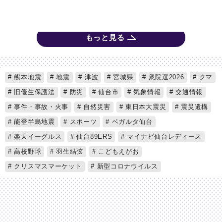
もっと見る
熊本地震
地震
津波
宮城県
衆院選2026
クマ
旧優生保護法
防災
仙台市
気象情報
交通情報
事件・事故・火事
自然災害
東日本大震災
震災遺構
能登半島地震
スポーツ
ベガルタ仙台
楽天イーグルス
仙台89ERS
マイナビ仙台レディース
高校野球
羽生結弦
こどもえがお
クリスマスマーケット
新型コロナウイルス