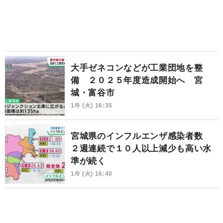
大手ゼネコンなどが工業団地を整
備 ２０２５年度造成開始へ 宮
城・富谷市
1/9 (火) 16:35
宮城県のインフルエンザ感染者数
２週連続で１０人以上減少も高い水
準が続く
1/9 (火) 16:40