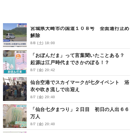
宮城県大崎市の国道１０８号 全面通行止め
解除
8/8 (土) 18:00
「おぼんだま」って言葉聞いたことある？
起源は江戸時代までさかのぼる！？
8/7 (金) 20:42
仙台空港でスカイマークが七夕イベント 浴
衣や吹き流しで出迎え
8/7 (金) 20:40
「仙台七夕まつり」２日目 初日の人出６６
万人
8/7 (金) 20:40