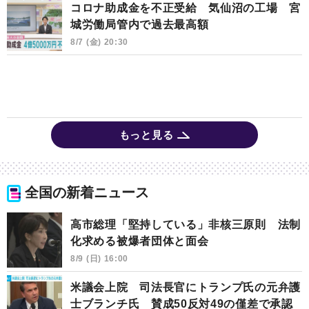
コロナ助成金を不正受給 気仙沼の工場 宮
城労働局管内で過去最高額
8/7 (金) 20:30
もっと見る
全国の新着ニュース
高市総理「堅持している」非核三原則 法制
化求める被爆者団体と面会
8/9 (日) 16:00
米議会上院 司法長官にトランプ氏の元弁護
士ブランチ氏 賛成50反対49の僅差で承認