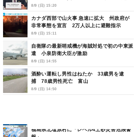
8/9 (日) 15:20
カナダ西部で山火事 急速に拡大 州政府が
非常事態を宣言 2万人以上に避難指示
8/9 (日) 15:11
自衛隊の最新哨戒機が海賊対処で初の中東派
遣 小泉防衛大臣が激励
8/9 (日) 14:55
酒酔い運転し男性はねたか 33歳男を逮
捕 78歳男性死亡 富山
8/9 (日) 14:50
福島県北塩原村に「レベル4土砂災害危険警
報」