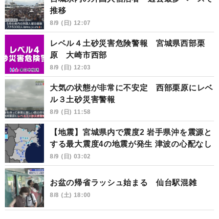
推移
8/9 (日) 12:07
レベル４土砂災害危険警報 宮城県西部栗
原 大崎市西部
8/9 (日) 12:03
大気の状態が非常に不安定 西部栗原にレベ
ル３土砂災害警報
8/9 (日) 11:58
【地震】宮城県内で震度2 岩手県沖を震源と
する最大震度4の地震が発生 津波の心配なし
8/9 (日) 03:02
お盆の帰省ラッシュ始まる 仙台駅混雑
8/8 (土) 18:00