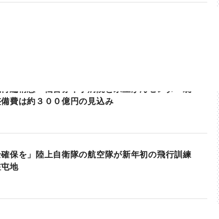
院再編構想 仙台赤十字病院と県立がんセンター統
整備費は約３００億円の見込み
全確保を」陸上自衛隊の航空隊が新年初の飛行訓練
駐屯地