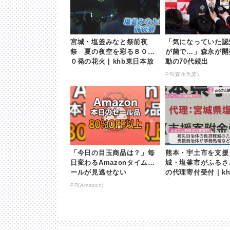
宮城・塩釜みなと祭前夜
「気になっていた認
祭 夏の夜空を彩る８００
が菌で…」森永が開
０発の花火 | khb東日本放
動の70代続出
送
PR(森永乳業)
「今日の目玉商品は？」毎
熊本・宇土市を支援
日変わるAmazonタイムセ
城・塩釜市がふるさ
ールが見逃せない
の代理寄付受付 | k
本放送
PR(Amazon)