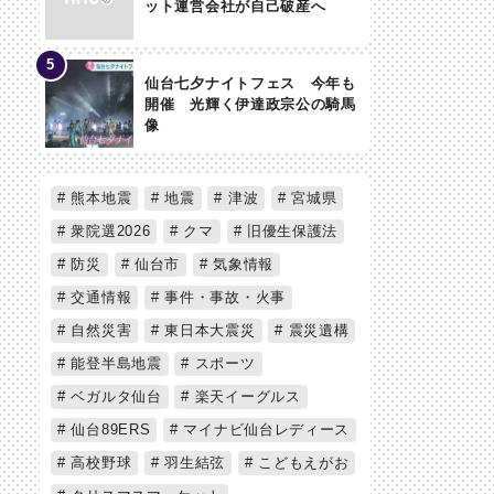
ット運営会社が自己破産へ
仙台七夕ナイトフェス 今年も
開催 光輝く伊達政宗公の騎馬
像
熊本地震
地震
津波
宮城県
衆院選2026
クマ
旧優生保護法
防災
仙台市
気象情報
交通情報
事件・事故・火事
自然災害
東日本大震災
震災遺構
能登半島地震
スポーツ
ベガルタ仙台
楽天イーグルス
仙台89ERS
マイナビ仙台レディース
高校野球
羽生結弦
こどもえがお