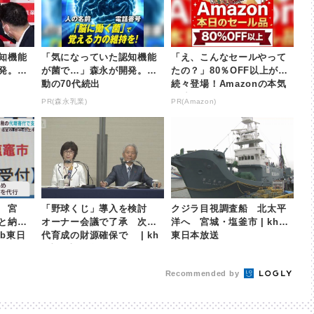
知機能
「気になっていた認知機能
「え、こんなセールやって
発。感
が菌で…」森永が開発。感
たの？」80％OFF以上が
動の70代続出
続々登場！Amazonの本気
が凄すぎる
PR(森永乳業)
PR(Amazon)
 宮
「野球くじ」導入を検討
クジラ目視調査船 北太平
と納税
オーナー会議で了承 次世
洋へ 宮城・塩釜市 | khb
hb東日
代育成の財源確保で | kh
東日本放送
b東日本放送
Recommended by