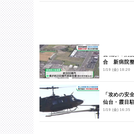
宮城県４病
合 新病院
1/19 (金) 18:20
「攻めの安
仙台・霞目
1/19 (金) 16:35