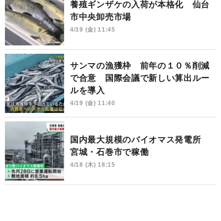
養殖ギンザケの入荷が本格化 仙台
市中央卸売市場
4/19 (金) 11:45
サンマの漁獲枠 前年の１０％削減
で合意 国際会議で新しい算出ルー
ルを導入
4/19 (金) 11:40
国内最大規模のバイオマス発電所
宮城・石巻市で稼働
4/18 (木) 18:15