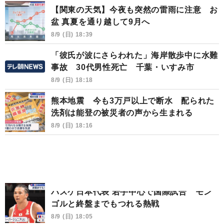
【関東の天気】今夜も突然の雷雨に注意 お
盆 真夏を通り越して9月へ
8/9 (日) 18:39
「彼氏が波にさらわれた」海岸散歩中に水難
事故 30代男性死亡 千葉・いすみ市
8/9 (日) 18:18
熊本地震 今も3万戸以上で断水 配られた
洗剤は能登の被災者の声から生まれる
8/9 (日) 18:16
バスケ日本代表 若手中心で国際試合 モン
ゴルと終盤までもつれる熱戦
8/9 (日) 18:05