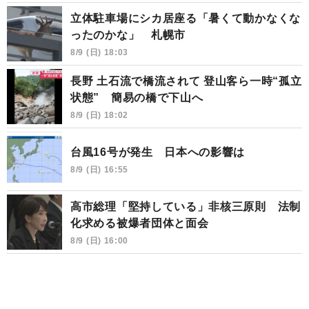
立体駐車場にシカ居座る「暑くて動かなくな
ったのかな」 札幌市
8/9 (日) 18:03
長野 土石流で橋流されて 登山客ら一時“孤立
状態” 簡易の橋で下山へ
8/9 (日) 18:02
台風16号が発生 日本への影響は
8/9 (日) 16:55
高市総理「堅持している」非核三原則 法制
化求める被爆者団体と面会
8/9 (日) 16:00