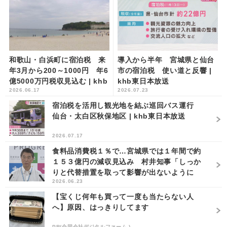
和歌山・白浜町に宿泊税 来
導入から半年 宮城県と仙台
年3月から200～1000円 年6
市の宿泊税 使い道と反響 |
億5000万円税収見込む | khb
khb東日本放送
2026.06.17
2026.07.23
東日本放送
宿泊税を活用し観光地を結ぶ巡回バス運行
仙台・太白区秋保地区 | khb東日本放送
2026.07.17
食料品消費税１％で…宮城県では１年間で約
１５３億円の減収見込み 村井知事「しっか
りと代替措置を取って影響が出ないように
2026.06.23
し...
【宝くじ何年も買って一度も当たらない人
へ】原因、はっきりしてます
PR(合同会社デジタルファーム )