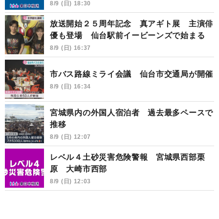
8/9 (日) 18:30
放送開始２５周年記念 真アギト展 主演俳
優も登場 仙台駅前イービーンズで始まる
8/9 (日) 16:37
市バス路線ミライ会議 仙台市交通局が開催
8/9 (日) 16:34
宮城県内の外国人宿泊者 過去最多ペースで
推移
8/9 (日) 12:07
レベル４土砂災害危険警報 宮城県西部栗
原 大崎市西部
8/9 (日) 12:03