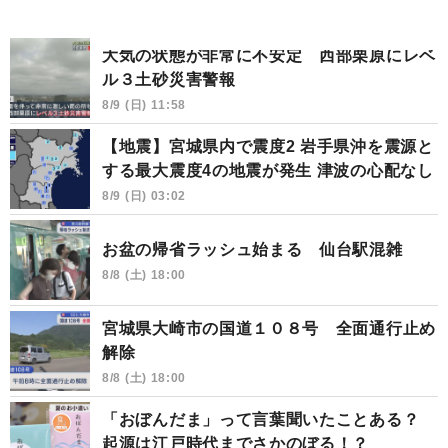
大気の状態が非常に不安定 西部栗原にレベ
ル３土砂災害警報
8/9 (日) 11:58
【地震】宮城県内で震度2 岩手県沖を震源と
する最大震度4の地震が発生 津波の心配なし
8/9 (日) 03:02
お盆の帰省ラッシュ始まる 仙台駅混雑
8/8 (土) 18:00
宮城県大崎市の国道１０８号 全面通行止め
解除
8/8 (土) 18:00
「おぼんだま」って言葉聞いたことある？
起源は江戸時代までさかのぼる！？