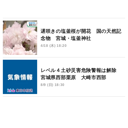
遅咲きの塩釜桜が開花 国の天然記
念物 宮城・塩釜神社
4/18 (木) 18:20
レベル４土砂災害危険警報は解除
宮城県西部栗原 大崎市西部
8/9 (日) 18:30