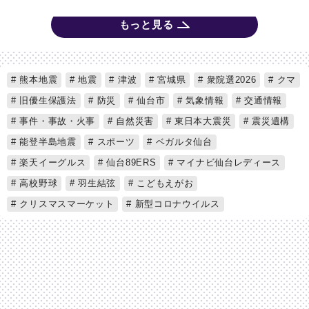
もっと見る
熊本地震
地震
津波
宮城県
衆院選2026
クマ
旧優生保護法
防災
仙台市
気象情報
交通情報
事件・事故・火事
自然災害
東日本大震災
震災遺構
能登半島地震
スポーツ
ベガルタ仙台
楽天イーグルス
仙台89ERS
マイナビ仙台レディース
高校野球
羽生結弦
こどもえがお
クリスマスマーケット
新型コロナウイルス