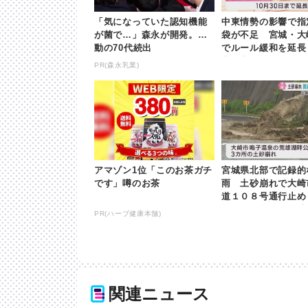
「気になっていた認知機能
中東情勢の影響で指
が菌で…」森永が開発。感
袋が不足 宮城・大
動の70代続出
でルール緩和を延長 |
東日本放送
PR(森永乳業)
アマゾン1位「このお茶ガチ
宮城県北部で記録的
です」噂のお茶
雨 土砂崩れで大崎
道１０８号通行止め
氾濫で涌谷町に一時
PR(ハーブ健康本舗)
示 | khb東日本放送
関連ニュース