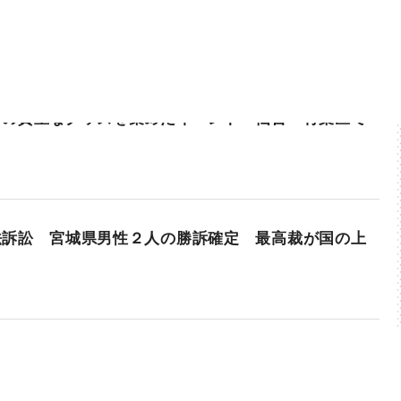
手の貴重なグッズを集めたイベント 仙台・青葉区で
法訴訟 宮城県男性２人の勝訴確定 最高裁が国の上