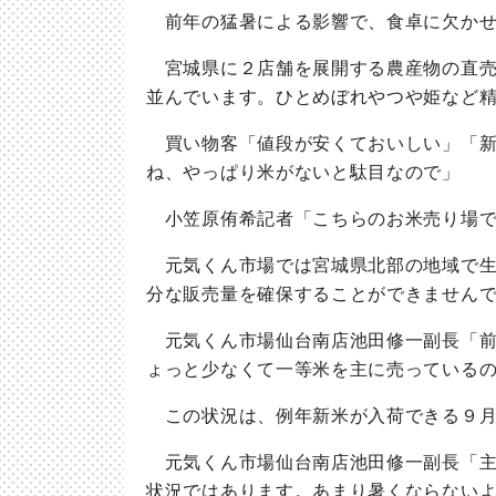
前年の猛暑による影響で、食卓に欠かせ
宮城県に２店舗を展開する農産物の直売
並んでいます。ひとめぼれやつや姫など
買い物客「値段が安くておいしい」「新
ね、やっぱり米がないと駄目なので」
小笠原侑希記者「こちらのお米売り場で
元気くん市場では宮城県北部の地域で生
分な販売量を確保することができません
元気くん市場仙台南店池田修一副長「前
ょっと少なくて一等米を主に売っている
この状況は、例年新米が入荷できる９月
元気くん市場仙台南店池田修一副長「主
状況ではあります。あまり暑くならない