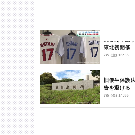
大谷翔平選
東北初開催
7/5 (金) 16:35
旧優生保護
告を退ける
7/5 (金) 14:55