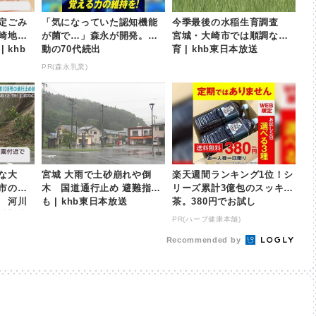
定ごみ
「気になっていた認知機能
今季最後の水稲生育調査
崎地域
が菌で…」森永が開発。感
宮城・大崎市では順調な生
 khb
動の70代続出
育 | khb東日本放送
PR(森永乳業)
な大
宮城 大雨で土砂崩れや倒
楽天週間ランキング1位！シ
市の国
木 国道通行止め 避難指示
リーズ累計3億包のスッキリ
 河川
も | khb東日本放送
茶。380円でお試し
避難指
PR(ハーブ健康本舗)
Recommended by