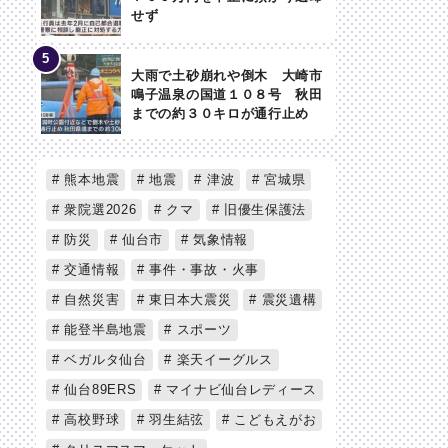
せず
大雨で土砂崩れや倒木 大崎市
鳴子温泉の国道１０８号 秋田
までの約３０キロが通行止め
熊本地震
地震
津波
宮城県
衆院選2026
クマ
旧優生保護法
防災
仙台市
気象情報
交通情報
事件・事故・火事
自然災害
東日本大震災
震災遺構
能登半島地震
スポーツ
ベガルタ仙台
楽天イーグルス
仙台89ERS
マイナビ仙台レディース
高校野球
羽生結弦
こどもえがお