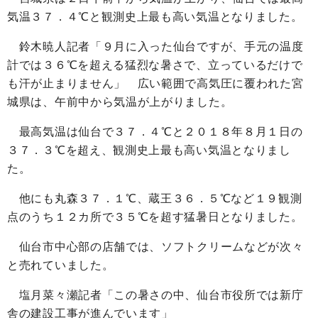
気温３７．４℃と観測史上最も高い気温となりました。
鈴木暁人記者「９月に入った仙台ですが、手元の温度
計では３６℃を超える猛烈な暑さで、立っているだけで
も汗が止まりません」 広い範囲で高気圧に覆われた宮
城県は、午前中から気温が上がりました。
最高気温は仙台で３７．４℃と２０１８年８月１日の
３７．３℃を超え、観測史上最も高い気温となりまし
た。
他にも丸森３７．１℃、蔵王３６．５℃など１９観測
点のうち１２カ所で３５℃を超す猛暑日となりました。
仙台市中心部の店舗では、ソフトクリームなどが次々
と売れていました。
塩月菜々瀬記者「この暑さの中、仙台市役所では新庁
舎の建設工事が進んでいます」