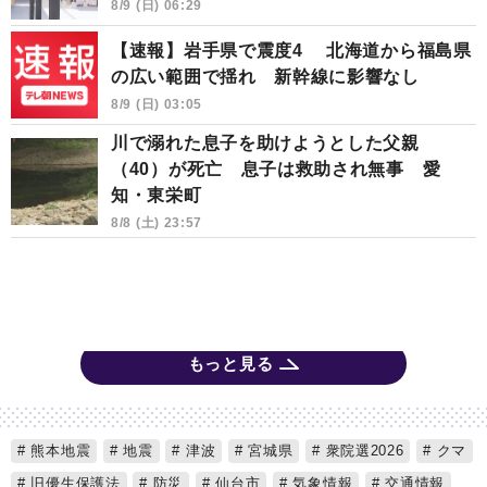
8/9 (日) 06:29
【速報】岩手県で震度4 北海道から福島県
の広い範囲で揺れ 新幹線に影響なし
8/9 (日) 03:05
川で溺れた息子を助けようとした父親
（40）が死亡 息子は救助され無事 愛
知・東栄町
8/8 (土) 23:57
もっと見る
熊本地震
地震
津波
宮城県
衆院選2026
クマ
旧優生保護法
防災
仙台市
気象情報
交通情報