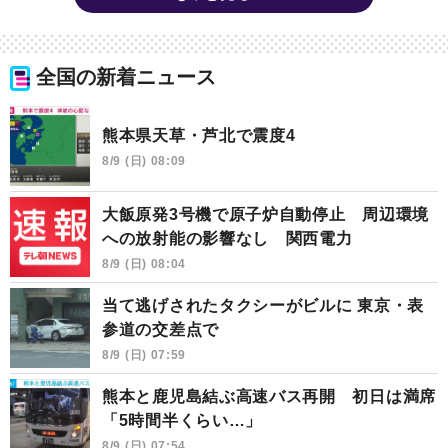
全国の新着ニュース
熊本県天草・芦北で震度4
8/9 (日) 08:09
大飯原発3号機で原子炉自動停止 周辺環境
への放射能の影響なし 関西電力
8/9 (日) 08:04
当て逃げされたタクシーがビルに 東京・表
参道の交差点で
8/9 (日) 07:59
熊本と鹿児島結ぶ高速バス再開 初日は満席
「5時間半くらい…」
8/9 (日) 07:54