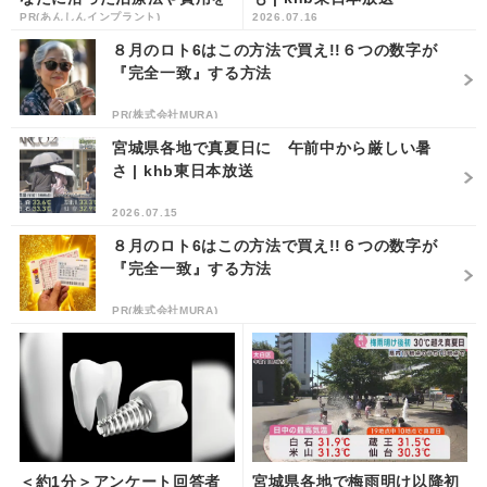
PR(あんしんインプラント)
2026.07.16
解説
８月のロト6はこの方法で買え!!６つの数字が
『完全一致』する方法
PR(株式会社MURA)
宮城県各地で真夏日に 午前中から厳しい暑
さ | khb東日本放送
2026.07.15
８月のロト6はこの方法で買え!!６つの数字が
『完全一致』する方法
PR(株式会社MURA)
＜約1分＞アンケート回答者
宮城県各地で梅雨明け以降初