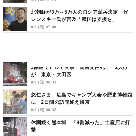
北朝鮮が3万～5万人のロシア派兵決定 ゼ
レンスキー氏が言及「韓国は支援を」
8/9 (日) 07:48
3階建てビルで火事 高齢女性死亡 2人け
が 東京・大田区
8/9 (日) 06:33
悠仁さま 広島でキャンプ大会や歴史博物館
に 2日間の訪問終え帰京
8/9 (日) 06:32
休園続く熊本城 「8割減った」土産店に打
撃