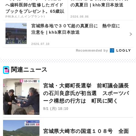
へ歯科医師が監修したガイド
の真夏日 | khb東日本放送
ブックをプレゼント。65歳以
PR(あんしんインプラント)
2026.08.06
上の方は確認してみて
宮城県各地で３０℃超の真夏日に 熱中症に
注意を | khb東日本放送
2026.07.10
Recommended by
関連ニュース
宮城・大郷町長選挙 前町議会議長
の石川良彦氏が初当選 スポーツパ
ーク構想の行方は 町民に聞く
9/1 (月) 18:10
宮城県大崎市の国道１０８号 全面