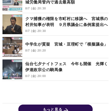
城労働局管内で過去最高額
8/7 (金) 20:30
クマ捕獲の権限を市町村に移譲へ 宮城県の
村井知事が表明 ９月県議会に条例案提出へ
8/7 (金) 20:30
中学生が質疑 宮城・亘理町で「模擬議会」
8/7 (金) 20:20
仙台七夕ナイトフェス 今年も開催 光輝く
伊達政宗公の騎馬像
8/7 (金) 20:00
もっと見る