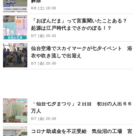
解除
8/8 (土) 18:00
「おぼんだま」って言葉聞いたことある？
起源は江戸時代までさかのぼる！？
8/7 (金) 20:42
仙台空港でスカイマークが七夕イベント 浴
衣や吹き流しで出迎え
8/7 (金) 20:40
「仙台七夕まつり」２日目 初日の人出６６
万人
8/7 (金) 20:40
コロナ助成金を不正受給 気仙沼の工場 宮