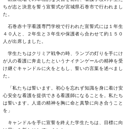
ちが志と決意を誓う宣誓式が宮城県石巻市で行われまし
た。
石巻赤十字看護専門学校で行われた宣誓式には１年生
４０人と、２年生と３年生や保護者ら合わせて約１５０
人が出席しました。
学生たちはクリミア戦争の時、ランプの灯りを手にけ
が人の看護に奔走したというナイチンゲールの精神を受
け継ぐキャンドルに火をともし、誓いの言葉を述べまし
た。
「私たちは誓います。初心を忘れず知識を身に着け安
心安全な看護を提供できる看護師になることを。私たち
は誓います。人道の精神を胸に命と真摯に向き合うこと
を」
キャンドルを手に宣誓を終えた学生たちは、目標に向