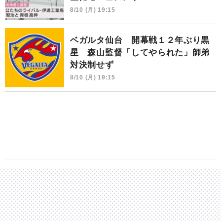
8/10 (月) 19:15
ベガルタ仙台 開幕戦１２年ぶり黒
星 森山監督「してやられた」師弟
対決制せず
8/10 (月) 19:15