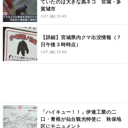
ていたのは大きな黒ネコ 宮城・多
賀城市
11/7 (金) 11:45
【詳細】宮城県内クマ出没情報（７
日午後３時時点）
11/7 (金) 15:00
「ハイキュー！！」伊達工業の二
口・青根が仙台観光特使に 秋保地
区にモニュメント