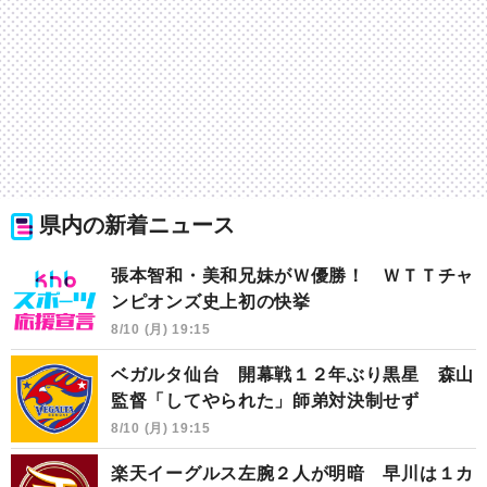
県内の新着ニュース
張本智和・美和兄妹がＷ優勝！ ＷＴＴチャ
ンピオンズ史上初の快挙
8/10 (月) 19:15
ベガルタ仙台 開幕戦１２年ぶり黒星 森山
監督「してやられた」師弟対決制せず
8/10 (月) 19:15
楽天イーグルス左腕２人が明暗 早川は１カ