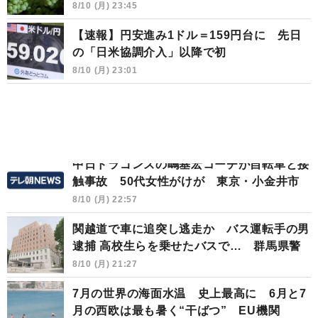
8/10 (月) 23:45
【速報】円安進み1ドル＝159円台に 先日
の「日米協調介入」以降で初
8/10 (月) 23:01
中日ドラゴンズの嶋基宏コーチが自転車と接
触事故 50代女性がけが 東京・小金井市
8/10 (月) 22:57
関越道で車に追突し逃走か バス運転手の男
逮捕 高校生らを乗せたバスで… 群馬県警
8/10 (月) 21:27
7月の世界の海面水温 史上最高に 6月と7
月の西欧は最も暑く“干ばつ” EU機関