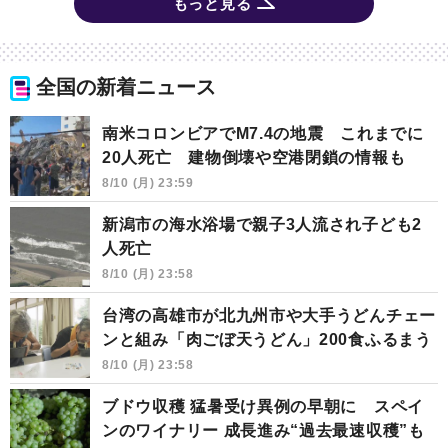
もっと見る
全国の新着ニュース
南米コロンビアでM7.4の地震 これまでに
20人死亡 建物倒壊や空港閉鎖の情報も
8/10 (月) 23:59
新潟市の海水浴場で親子3人流され子ども2
人死亡
8/10 (月) 23:58
台湾の高雄市が北九州市や大手うどんチェー
ンと組み「肉ごぼ天うどん」200食ふるまう
8/10 (月) 23:58
ブドウ収穫 猛暑受け異例の早朝に スペイ
ンのワイナリー 成長進み“過去最速収穫”も