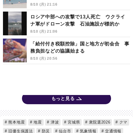
8/10 (月) 21:16
ロシア中部への攻撃で13人死亡 ウクライ
ナ軍がドローン攻撃 石油施設が標的か
8/10 (月) 21:06
「給付付き税額控除」国と地方が初会合 事
務負担などの協議始まる
8/10 (月) 20:56
もっと見る
熊本地震
地震
津波
宮城県
衆院選2026
クマ
旧優生保護法
防災
仙台市
気象情報
交通情報