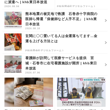
に派遣へ | khb東日本放送
2026.08.04
PR(合同会社デジタルファーム )
熊本地震の被災地で救護 石巻赤十字病院の
医師ら帰還「保健師など人手不足」 | khb東
日本放送
2026.08.10
玄関に〇〇置いてる人は金運落ちてます…金
運を上げる方法とは
PR(合同会社デジタルファーム )
看護師が訪問して医療サービスを提供 宮
城・石巻市に在宅看護施設が開所 | khb東日
本放送
2026.07.06