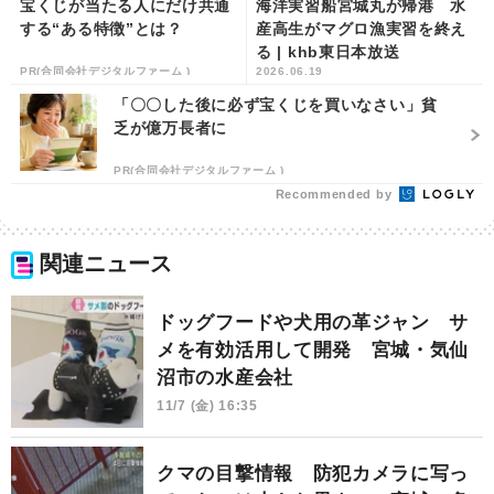
宝くじが当たる人にだけ共通
海洋実習船宮城丸が帰港 水
する“ある特徴”とは？
産高生がマグロ漁実習を終え
る | khb東日本放送
PR(合同会社デジタルファーム )
2026.06.19
「〇〇した後に必ず宝くじを買いなさい」貧
乏が億万長者に
PR(合同会社デジタルファーム )
Recommended by
関連ニュース
ドッグフードや犬用の革ジャン サ
メを有効活用して開発 宮城・気仙
沼市の水産会社
11/7 (金) 16:35
クマの目撃情報 防犯カメラに写っ