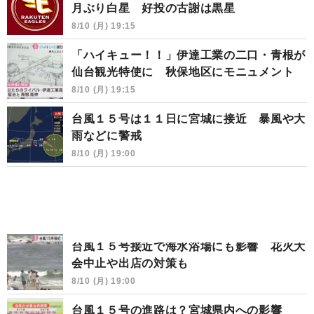
月ぶり白星 好投の古謝は黒星
8/10 (月) 19:15
「ハイキュー！！」伊達工業の二口・青根が
仙台観光特使に 秋保地区にモニュメント
8/10 (月) 19:15
台風１５号は１１日に宮城に接近 暴風や大
雨などに警戒
8/10 (月) 19:00
台風１５号接近で海水浴場にも影響 花火大
会中止や出店の対策も
8/10 (月) 19:00
台風１５号の進路は？宮城県内への影響