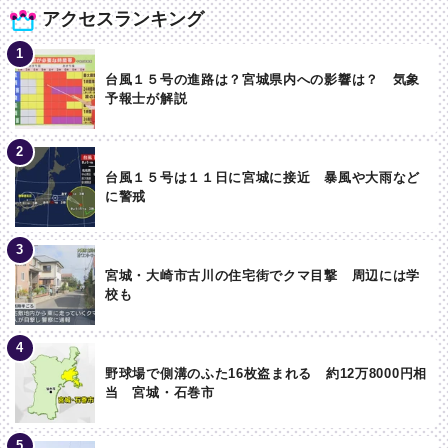
アクセスランキング
台風１５号の進路は？宮城県内への影響は？ 気象
予報士が解説
台風１５号は１１日に宮城に接近 暴風や大雨など
に警戒
宮城・大崎市古川の住宅街でクマ目撃 周辺には学
校も
野球場で側溝のふた16枚盗まれる 約12万8000円相
当 宮城・石巻市