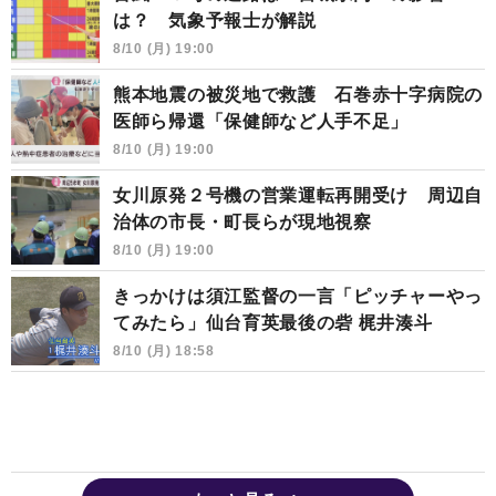
は？ 気象予報士が解説
8/10 (月) 19:00
熊本地震の被災地で救護 石巻赤十字病院の
医師ら帰還「保健師など人手不足」
8/10 (月) 19:00
女川原発２号機の営業運転再開受け 周辺自
治体の市長・町長らが現地視察
8/10 (月) 19:00
きっかけは須江監督の一言「ピッチャーやっ
てみたら」仙台育英最後の砦 梶井湊斗
8/10 (月) 18:58