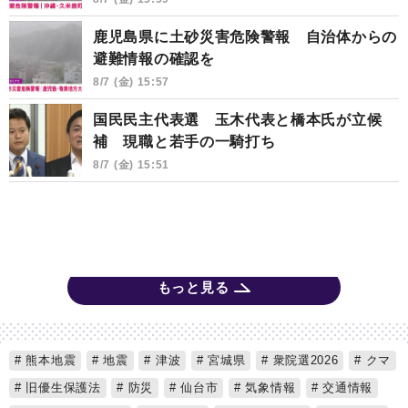
鹿児島県に土砂災害危険警報 自治体からの
避難情報の確認を
8/7 (金) 15:57
国民民主代表選 玉木代表と橋本氏が立候
補 現職と若手の一騎打ち
8/7 (金) 15:51
もっと見る
熊本地震
地震
津波
宮城県
衆院選2026
クマ
旧優生保護法
防災
仙台市
気象情報
交通情報