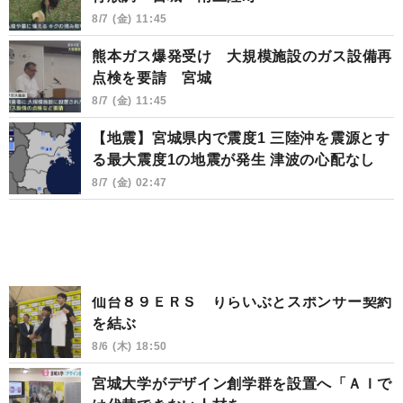
8/7 (金) 11:45
熊本ガス爆発受け 大規模施設のガス設備再
点検を要請 宮城
8/7 (金) 11:45
【地震】宮城県内で震度1 三陸沖を震源とす
る最大震度1の地震が発生 津波の心配なし
8/7 (金) 02:47
仙台８９ＥＲＳ りらいぶとスポンサー契約
を結ぶ
8/6 (木) 18:50
宮城大学がデザイン創学群を設置へ「ＡＩで