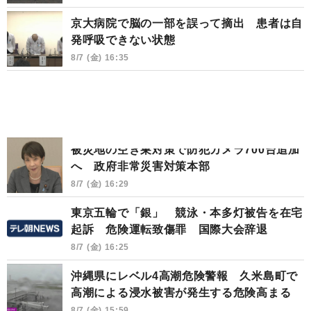
京大病院で脳の一部を誤って摘出 患者は自
発呼吸できない状態
8/7 (金) 16:35
被災地の空き巣対策で防犯カメラ700台追加
へ 政府非常災害対策本部
8/7 (金) 16:29
東京五輪で「銀」 競泳・本多灯被告を在宅
起訴 危険運転致傷罪 国際大会辞退
8/7 (金) 16:25
沖縄県にレベル4高潮危険警報 久米島町で
高潮による浸水被害が発生する危険高まる
8/7 (金) 15:59