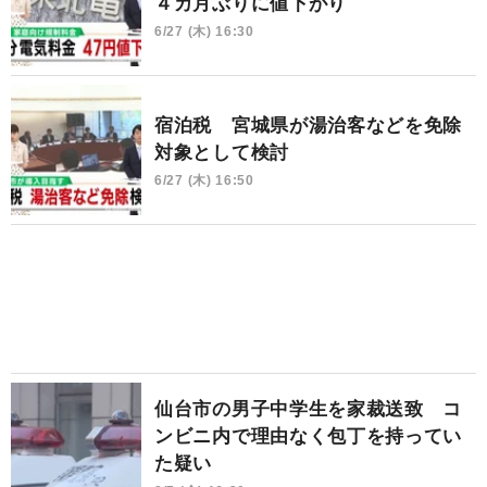
４カ月ぶりに値下がり
6/27 (木) 16:30
宿泊税 宮城県が湯治客などを免除
対象として検討
6/27 (木) 16:50
仙台市の男子中学生を家裁送致 コ
ンビニ内で理由なく包丁を持ってい
た疑い