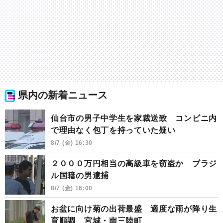
県内の新着ニュース
仙台市の男子中学生を家裁送致 コンビニ内
で理由なく包丁を持っていた疑い
8/7 (金) 16:30
２０００万円相当の高級車を窃盗か ブラジ
ル国籍の男逮捕
8/7 (金) 16:00
お盆に向け菊の出荷最盛 適度な雨が降り生
育順調 宮城・南三陸町