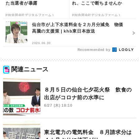
た当選者が暴露
れ、ここで断ちませんか
PR(合同会社デジタルファーム )
PR(合同会社デジタルファーム )
仙台市が上下水道料金を２カ月分減免 物価
高騰の支援策 | khb東日本放送
2026.06.30
Recommended by
関連ニュース
８月５日の仙台七夕花火祭 飲食の
出店がコロナ前の水準に
6/27 (木) 18:10
東北電力の電気料金 ８月請求分は