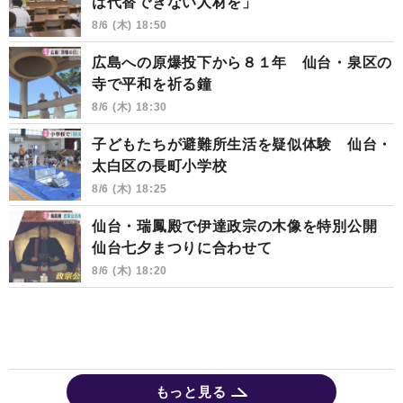
は代替できない人材を」
8/6 (木) 18:50
広島への原爆投下から８１年 仙台・泉区の
寺で平和を祈る鐘
8/6 (木) 18:30
子どもたちが避難所生活を疑似体験 仙台・
太白区の長町小学校
8/6 (木) 18:25
仙台・瑞鳳殿で伊達政宗の木像を特別公開
仙台七夕まつりに合わせて
8/6 (木) 18:20
もっと見る