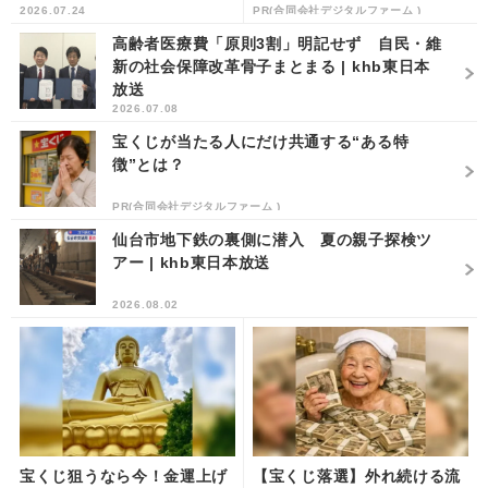
2026.07.24
PR(合同会社デジタルファーム )
高齢者医療費「原則3割」明記せず 自民・維
新の社会保障改革骨子まとまる | khb東日本
放送
2026.07.08
宝くじが当たる人にだけ共通する“ある特
徴”とは？
PR(合同会社デジタルファーム )
仙台市地下鉄の裏側に潜入 夏の親子探検ツ
アー | khb東日本放送
2026.08.02
宝くじ狙うなら今！金運上げ
【宝くじ落選】外れ続ける流