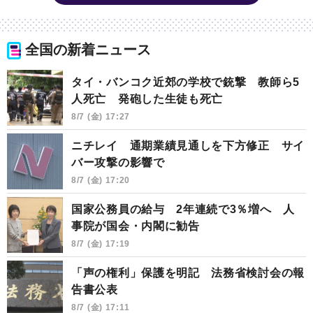
全国の新着ニュース
タイ・バンコク近郊の学校で銃撃 教師ら5
人死亡 発砲した生徒も死亡
8/7 (金) 17:27
ニチレイ 通期業績見通しを下方修正 サイ
バー攻撃の影響で
8/7 (金) 17:20
国家公務員の給与 2年連続で3％増へ 人
事院が国会・内閣に勧告
8/7 (金) 17:19
「声の権利」保護を明記 法務省検討会の報
告書公表
8/7 (金) 17:11