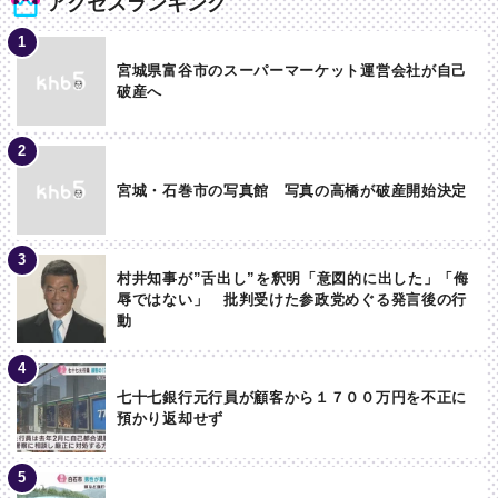
アクセスランキング
宮城県富谷市のスーパーマーケット運営会社が自己
破産へ
宮城・石巻市の写真館 写真の高橋が破産開始決定
村井知事が”舌出し”を釈明「意図的に出した」「侮
辱ではない」 批判受けた参政党めぐる発言後の行
動
七十七銀行元行員が顧客から１７００万円を不正に
預かり返却せず