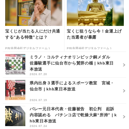
宝くじが当たる人にだけ共通
宝くじ狙うなら今！金運上げ
する“ある特徴”とは？
た当選者が暴露
PR(合同会社デジタルファーム )
PR(合同会社デジタルファーム )
ミラノ・コルティナオリンピック銅メダル
佐藤駿選手に仙台市から賛辞の楯 | khb東日
本放送
2026.07.20
県内出身３選手によるスポーツ教室 宮城・
仙台市 | khb東日本放送
2026.07.19
バレー元日本代表・佐藤被告 初公判 起訴
内容認める パチンコ店で乾燥大麻“所持” | k
hb東日本放送
2026.07.24