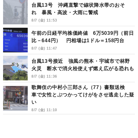
台風13号 沖縄直撃で線状降水帯のおそ
れ 暴風・高波・大雨に警戒
8/7 (金) 11:53
午前の日経平均株価終値 6万5039円（前日
比－644円） 円相場は1ドル＝158円台
8/7 (金) 11:47
台風13号接近 強風の熊本・宇城市で林野
火災 断水で消火栓使えず燃え広がる恐れも
8/7 (金) 11:36
歌舞伎の中村小三郎さん（77）書類送検
車で女性とぶつかってけがをさせ逃走した疑
い
8/7 (金) 11:10