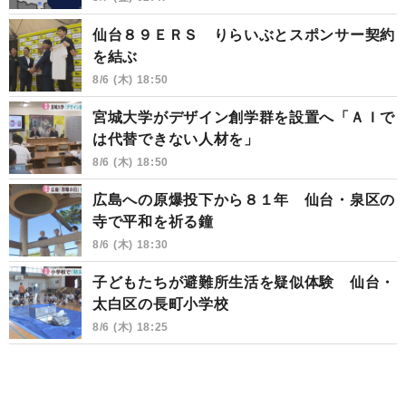
仙台８９ＥＲＳ りらいぶとスポンサー契約
を結ぶ
8/6 (木) 18:50
宮城大学がデザイン創学群を設置へ「ＡＩで
は代替できない人材を」
8/6 (木) 18:50
広島への原爆投下から８１年 仙台・泉区の
寺で平和を祈る鐘
8/6 (木) 18:30
子どもたちが避難所生活を疑似体験 仙台・
太白区の長町小学校
8/6 (木) 18:25