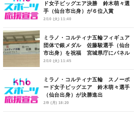
ド女子ビッグエア決勝 鈴木萌々選
手（仙台市出身）が６位入賞
2/10 (火) 11:40
ミラノ・コルティナ五輪フィギュア
団体で銀メダル 佐藤駿選手（仙台
市出身）を祝福 宮城県庁にパネル
2/10 (火) 11:45
ミラノ・コルティナ五輪 スノーボ
ード女子ビッグエア 鈴木萌々選手
（仙台出身）が決勝進出
2/9 (月) 18:20