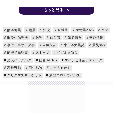
もっと見る
熊本地震
地震
津波
宮城県
衆院選2026
クマ
旧優生保護法
防災
仙台市
気象情報
交通情報
事件・事故・火事
自然災害
東日本大震災
震災遺構
能登半島地震
スポーツ
ベガルタ仙台
楽天イーグルス
仙台89ERS
マイナビ仙台レディース
高校野球
羽生結弦
こどもえがお
クリスマスマーケット
新型コロナウイルス