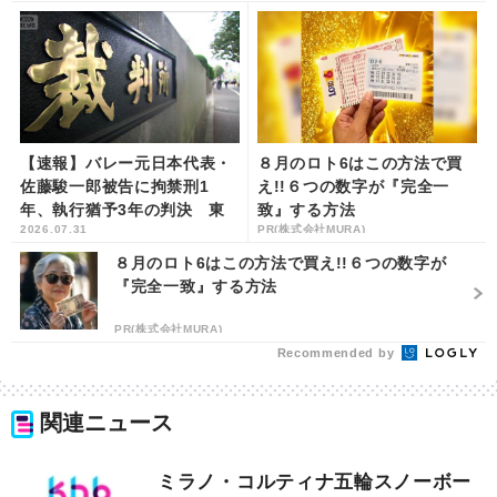
【速報】バレー元日本代表・
８月のロト6はこの方法で買
佐藤駿一郎被告に拘禁刑1
え!!６つの数字が『完全一
年、執行猶予3年の判決 東
致』する方法
2026.07.31
PR(株式会社MURA)
京地裁 | khb東日本放送
８月のロト6はこの方法で買え!!６つの数字が
『完全一致』する方法
PR(株式会社MURA)
Recommended by
関連ニュース
ミラノ・コルティナ五輪スノーボー