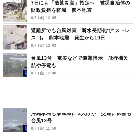
7日にも「激甚災害」指定へ 被災自治体の
財政負担を軽減 熊本地震
8/7 (金) 12:05
避難所でも台風対策 断水長期化で“ストレ
ス”も 熊本地震 発生から10日
8/7 (金) 12:03
台風13号 奄美などで避難指示 飛行機欠
航や停電も
8/7 (金) 12:00
沖縄本島も暴風域に 3人けが 交通に影響も
台風13号
8/7 (金) 11:58