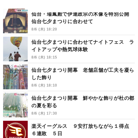
仙台・瑞鳳殿で伊達政宗の木像を特別公開
仙台七夕まつりに合わせて
8/6 (木) 18:20
仙台七夕まつりに合わせてナイトフェス ラ
イトアップや熱気球体験
8/6 (木) 18:15
仙台七夕まつり開幕 老舗店舗が工夫を凝ら
した飾り
8/6 (木) 18:10
仙台七夕まつり開幕 鮮やかな飾りが杜の都
の夏を彩る
8/6 (木) 17:30
楽天イーグルス ９安打放ちながら１得点
６連敗 ５日