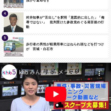
預かり返却せず
村井知事が”舌出し”を釈明「意図的に出した」「侮
辱ではない」 批判受けた参政党めぐる発言後の行
動
歩行者の男性が軽乗用車にはねられ頭などを打つけ
が 宮城・白石市