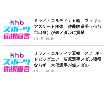
ミラノ・コルティナ五輪 フィギュ
アスケート団体 佐藤駿選手（仙台
市出身）が銀メダルに貢献
2/9 (月) 16:40
ミラノ・コルティナ五輪 スノｰボー
ドビッグエア 荻原選手メダル獲得
ならず 木俣選手が銀メダル
2/8 (日) 16:50