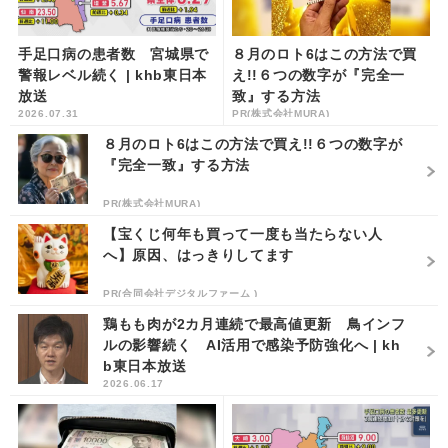
手足口病の患者数 宮城県で
８月のロト6はこの方法で買
警報レベル続く | khb東日本
え!!６つの数字が『完全一
放送
致』する方法
2026.07.31
PR(株式会社MURA)
８月のロト6はこの方法で買え!!６つの数字が
『完全一致』する方法
PR(株式会社MURA)
【宝くじ何年も買って一度も当たらない人
へ】原因、はっきりしてます
PR(合同会社デジタルファーム )
鶏もも肉が2カ月連続で最高値更新 鳥インフ
ルの影響続く AI活用で感染予防強化へ | kh
b東日本放送
2026.06.17