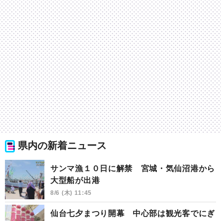
県内の新着ニュース
サンマ漁１０日に解禁 宮城・気仙沼港から
大型船が出港
8/6 (木) 11:45
仙台七夕まつり開幕 中心部は観光客でにぎ