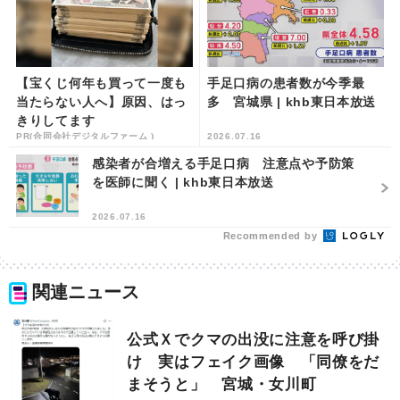
【宝くじ何年も買って一度も
手足口病の患者数が今季最
当たらない人へ】原因、はっ
多 宮城県 | khb東日本放送
きりしてます
PR(合同会社デジタルファーム )
2026.07.16
感染者が合増える手足口病 注意点や予防策
を医師に聞く | khb東日本放送
2026.07.16
Recommended by
関連ニュース
公式Ｘでクマの出没に注意を呼び掛
け 実はフェイク画像 「同僚をだ
まそうと」 宮城・女川町