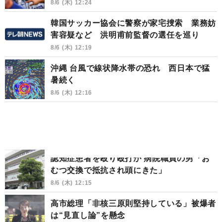
8/6 (木) 12:24
韓国サッカー協会に警察が家宅捜索 業務妨
害容疑など 洪明甫前監督の選任を巡り
8/6 (木) 12:19
沖縄 台風で線状降水帯の恐れ 西日本で猛
暑続く
8/6 (木) 12:16
認知症患者を殴り殴打か 病院職員の男「お
むつ交換で抵抗され頭にきた」
8/6 (木) 12:15
高市総理「非核三原則堅持している」被爆者
は“見直し論”を懸念