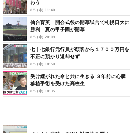
わう
8/6 (木) 11:40
仙台育英 開会式後の開幕試合で札幌日大に
勝利 夏の甲子園が開幕
8/5 (水) 20:09
七十七銀行元行員が顧客から１７００万円を
不正に預かり返却せず
8/5 (水) 18:50
受け継がれた命と共に生きる ３年前に心臓
移植手術を受けた高校生
8/5 (水) 18:35