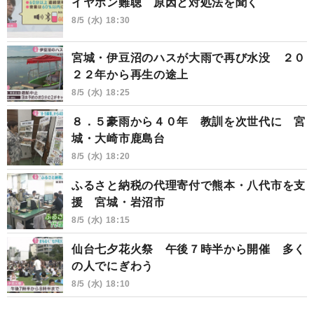
イヤホン難聴 原因と対処法を聞く
8/5 (水) 18:30
宮城・伊豆沼のハスが大雨で再び水没 ２０
２２年から再生の途上
8/5 (水) 18:25
８．５豪雨から４０年 教訓を次世代に 宮
城・大崎市鹿島台
8/5 (水) 18:20
ふるさと納税の代理寄付で熊本・八代市を支
援 宮城・岩沼市
8/5 (水) 18:15
仙台七夕花火祭 午後７時半から開催 多く
の人でにぎわう
8/5 (水) 18:10