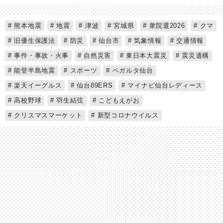
熊本地震
地震
津波
宮城県
衆院選2026
クマ
旧優生保護法
防災
仙台市
気象情報
交通情報
事件・事故・火事
自然災害
東日本大震災
震災遺構
能登半島地震
スポーツ
ベガルタ仙台
楽天イーグルス
仙台89ERS
マイナビ仙台レディース
高校野球
羽生結弦
こどもえがお
クリスマスマーケット
新型コロナウイルス