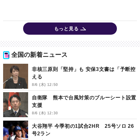
もっと見る
全国の新着ニュース
非核三原則「堅持」も 安保3文書は「予断控
える
8/6 (木) 12:50
自衛隊 熊本で台風対策のブルーシート設置
支援
8/6 (木) 12:30
大谷翔平 今季初の1試合2HR 25号ソロ 26
号2ラン