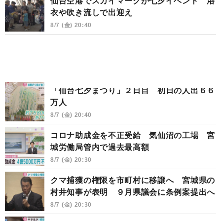
仙台空港でスカイマークが七夕イベント 浴
衣や吹き流しで出迎え
8/7 (金) 20:40
「仙台七夕まつり」２日目 初日の人出６６
万人
8/7 (金) 20:40
コロナ助成金を不正受給 気仙沼の工場 宮
城労働局管内で過去最高額
8/7 (金) 20:30
クマ捕獲の権限を市町村に移譲へ 宮城県の
村井知事が表明 ９月県議会に条例案提出へ
8/7 (金) 20:30