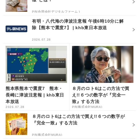
PR(合同会社デジタルファーム )
有明・八代海の津波注意報 午後6時10分に解
除【熊本で震度7】 | khb東日本放送
2026.07.28
熊本県熊本で震度7 熊本・
８月のロト6はこの方法で買
長崎に津波注意報 | khb東日
え!!６つの数字が『完全一
本放送
致』する方法
2026.07.28
PR(株式会社MURA)
８月のロト6はこの方法で買え!!６つの数字が
『完全一致』する方法
PR(株式会社MURA)