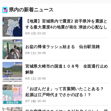
県内の新着ニュース
【地震】宮城県内で震度2 岩手県沖を震源と
する最大震度4の地震が発生 津波の心配なし
8/9 (日) 03:02
お盆の帰省ラッシュ始まる 仙台駅混雑
8/8 (土) 18:00
宮城県大崎市の国道１０８号 全面通行止め
解除
8/8 (土) 18:00
「おぼんだま」って言葉聞いたことある？
起源は江戸時代までさかのぼる！？
8/7 (金) 20:42