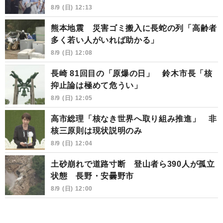
8/9 (日) 12:13
熊本地震 災害ゴミ搬入に長蛇の列「高齢者
多く若い人がいれば助かる」
8/9 (日) 12:08
長崎 81回目の「原爆の日」 鈴木市長「核
抑止論は極めて危うい」
8/9 (日) 12:05
高市総理「核なき世界へ取り組み推進」 非
核三原則は現状説明のみ
8/9 (日) 12:04
土砂崩れで道路寸断 登山者ら390人が孤立
状態 長野・安曇野市
8/9 (日) 12:00