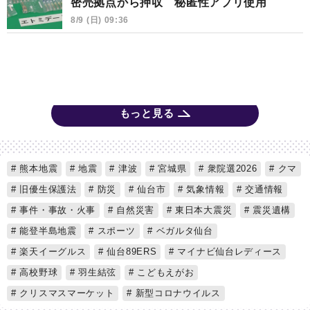
密売拠点から押収 秘匿性アプリ使用
8/9 (日) 09:36
もっと見る
熊本地震
地震
津波
宮城県
衆院選2026
クマ
旧優生保護法
防災
仙台市
気象情報
交通情報
事件・事故・火事
自然災害
東日本大震災
震災遺構
能登半島地震
スポーツ
ベガルタ仙台
楽天イーグルス
仙台89ERS
マイナビ仙台レディース
高校野球
羽生結弦
こどもえがお
クリスマスマーケット
新型コロナウイルス