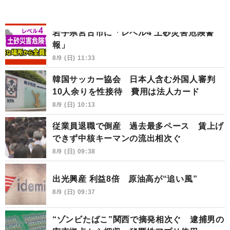
岩手県宮古市に「レベル4 土砂災害危険警
報」
8/9 (日) 11:33
韓国サッカー協会 日本人含む外国人審判
10人余りを性接待 費用は法人カード
8/9 (日) 10:13
従業員退職で倒産 過去最多ペース 賃上げ
できず中核キーマンの流出相次ぐ
8/9 (日) 09:38
出光興産 利益8倍 原油高が“追い風”
8/9 (日) 09:37
“ゾンビたばこ”関西で摘発相次ぐ 逮捕男の