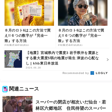
８月のロト6はこの方法で買
８月のロト6はこの方法で買
え!!６つの数字が『完全一
え!!６つの数字が『完全一
致』する方法
致』する方法
PR(株式会社MURA)
PR(株式会社MURA)
【地震】宮城県内で震度3 岩手県沖を震源と
する最大震度5弱の地震が発生 津波の心配な
し | khb東日本放送
2026.06.28
Recommended by
関連ニュース
スーパーの閉店が相次いだ仙台・若
林区六郷地区 住民待望のスーパー