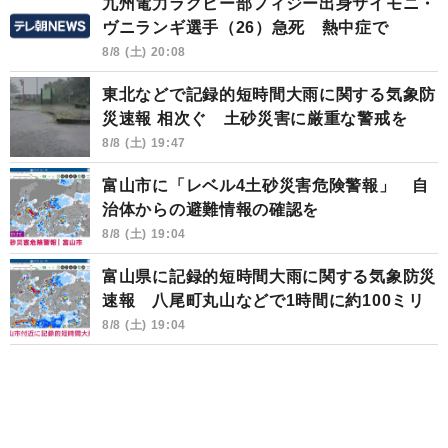
九州電力ラグビー部フィジー出身サイモニ・
ヴニランギ選手（26）急死 熱中症で
8/8 (土) 20:08
東北などで記録的短時間大雨に関する気象防
災速報 相次ぐ 土砂災害に厳重な警戒を
8/8 (土) 19:47
富山市に「レベル4土砂災害危険警報」 自
治体からの避難情報の確認を
8/8 (土) 19:04
富山県に記録的短時間大雨に関する気象防災
速報 八尾町丸山などで1時間に約100ミリ
8/8 (土) 19:04