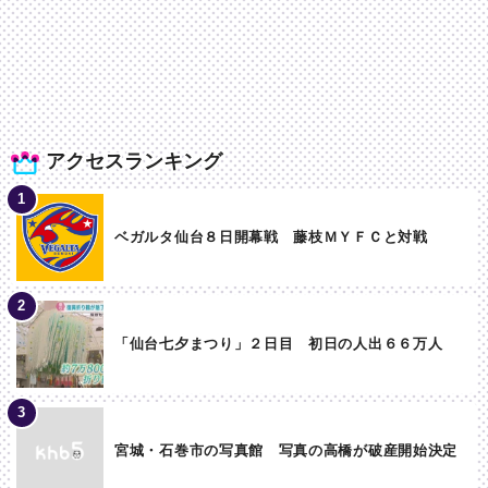
アクセスランキング
ベガルタ仙台８日開幕戦 藤枝ＭＹＦＣと対戦
「仙台七夕まつり」２日目 初日の人出６６万人
宮城・石巻市の写真館 写真の高橋が破産開始決定