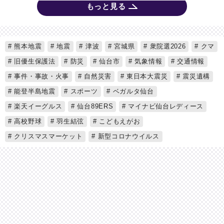
もっと見る
熊本地震
地震
津波
宮城県
衆院選2026
クマ
旧優生保護法
防災
仙台市
気象情報
交通情報
事件・事故・火事
自然災害
東日本大震災
震災遺構
能登半島地震
スポーツ
ベガルタ仙台
楽天イーグルス
仙台89ERS
マイナビ仙台レディース
高校野球
羽生結弦
こどもえがお
クリスマスマーケット
新型コロナウイルス