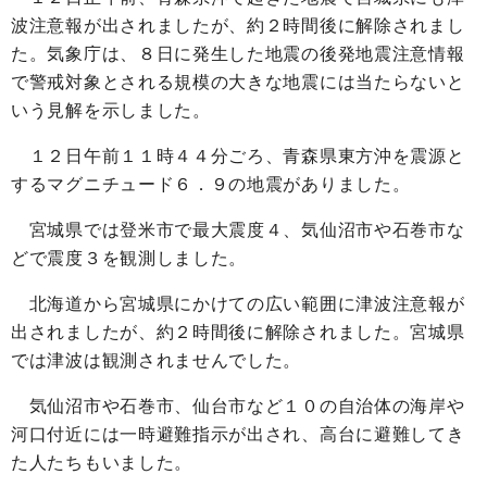
波注意報が出されましたが、約２時間後に解除されまし
た。気象庁は、８日に発生した地震の後発地震注意情報
で警戒対象とされる規模の大きな地震には当たらないと
いう見解を示しました。
１２日午前１１時４４分ごろ、青森県東方沖を震源と
するマグニチュード６．９の地震がありました。
宮城県では登米市で最大震度４、気仙沼市や石巻市な
どで震度３を観測しました。
北海道から宮城県にかけての広い範囲に津波注意報が
出されましたが、約２時間後に解除されました。宮城県
では津波は観測されませんでした。
気仙沼市や石巻市、仙台市など１０の自治体の海岸や
河口付近には一時避難指示が出され、高台に避難してき
た人たちもいました。