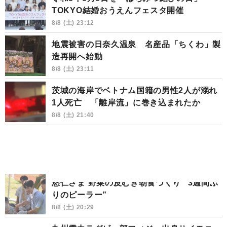
TOKYO結婚おうえんフェスタ開催
8/8 (土) 23:12
地震被害の日奈久温泉 名産品「ちくわ」製
造再開へ始動
8/8 (土) 23:11
茨城の海岸でベトナム国籍の男性2人が溺れ
1人死亡 「離岸流」に巻き込まれたか
8/8 (土) 21:40
悠仁さま 野菜の皮むき朝食づくり “3週間ぶ
りのピーラー”
8/8 (土) 20:29