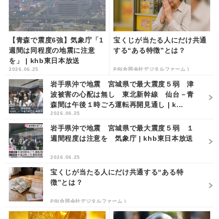
【青森で震度6強】気象庁「1
宝くじが当たる人にだけ共通
週間は同程度の地震に注意
する“ある特徴”とは？
を」 | khb東日本放送
2026.06.25
PR(合同会社デジタルファーム )
岩手県沖で地震 宮城県で最大震度５弱 津
波被害の心配は無し 東北新幹線 仙台－青
森間は午後１時ごろ運転再開見通し | k...
2026.06.25
岩手県沖で地震 宮城県で最大震度５弱 １
週間程度は注意を 気象庁 | khb東日本放送
2026.06.25
宝くじが当たる人にだけ共通する“ある特
徴”とは？
PR(合同会社デジタルファーム )