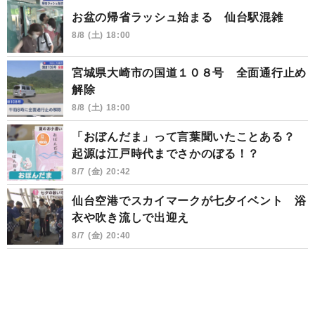
お盆の帰省ラッシュ始まる 仙台駅混雑
8/8 (土) 18:00
宮城県大崎市の国道１０８号 全面通行止め
解除
8/8 (土) 18:00
「おぼんだま」って言葉聞いたことある？
起源は江戸時代までさかのぼる！？
8/7 (金) 20:42
仙台空港でスカイマークが七夕イベント 浴
衣や吹き流しで出迎え
8/7 (金) 20:40