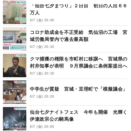
「仙台七夕まつり」２日目 初日の人出６６
万人
8/7 (金) 20:40
コロナ助成金を不正受給 気仙沼の工場 宮
城労働局管内で過去最高額
8/7 (金) 20:30
クマ捕獲の権限を市町村に移譲へ 宮城県の
村井知事が表明 ９月県議会に条例案提出へ
8/7 (金) 20:30
中学生が質疑 宮城・亘理町で「模擬議会」
8/7 (金) 20:20
仙台七夕ナイトフェス 今年も開催 光輝く
伊達政宗公の騎馬像
8/7 (金) 20:00