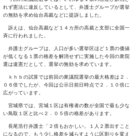
れず憲法に違反しているとして、弁護士グループが選挙
の無効を求め仙台高裁などに提訴しました。
訴えは、仙台高裁など１４カ所の高裁と支部に全国一
斉に行われました。
弁護士グループは、人口が多い選挙区ほど１票の価値
が低くなる１票の格差を解消せずに実施した今回の衆院
選は違憲だとして、選挙の無効を求めています。
ｋｈｂの試算では前回の衆議院選挙の最大格差は２．
０６倍でしたが、今回は公示日前日時点で２．１０倍に
広がっています。
宮城県では、宮城１区は有権者の数が全国で最も少な
い鳥取１区と比べ２．０５倍の格差があります。
長尾浩行弁護士「２倍もおかしい。１人２票出すこと
になるので、もう少し格差を減らすように区割りを変え