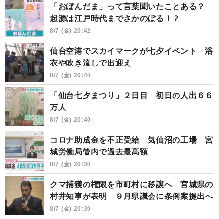
「おぼんだま」って言葉聞いたことある？
起源は江戸時代までさかのぼる！？
8/7 (金) 20:42
仙台空港でスカイマークが七夕イベント 浴
衣や吹き流しで出迎え
8/7 (金) 20:40
「仙台七夕まつり」２日目 初日の人出６６
万人
8/7 (金) 20:40
コロナ助成金を不正受給 気仙沼の工場 宮
城労働局管内で過去最高額
8/7 (金) 20:30
クマ捕獲の権限を市町村に移譲へ 宮城県の
村井知事が表明 ９月県議会に条例案提出へ
8/7 (金) 20:30