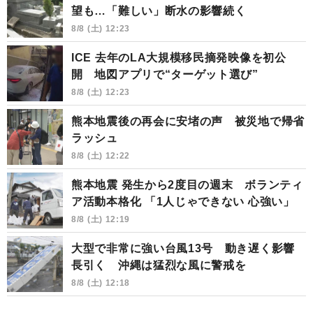
望も…「難しい」断水の影響続く
8/8 (土) 12:23
ICE 去年のLA大規模移民摘発映像を初公
開 地図アプリで“ターゲット選び”
8/8 (土) 12:23
熊本地震後の再会に安堵の声 被災地で帰省
ラッシュ
8/8 (土) 12:22
熊本地震 発生から2度目の週末 ボランティ
ア活動本格化 「1人じゃできない 心強い」
8/8 (土) 12:19
大型で非常に強い台風13号 動き遅く影響
長引く 沖縄は猛烈な風に警戒を
8/8 (土) 12:18