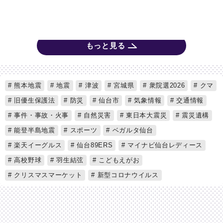
もっと見る
熊本地震
地震
津波
宮城県
衆院選2026
クマ
旧優生保護法
防災
仙台市
気象情報
交通情報
事件・事故・火事
自然災害
東日本大震災
震災遺構
能登半島地震
スポーツ
ベガルタ仙台
楽天イーグルス
仙台89ERS
マイナビ仙台レディース
高校野球
羽生結弦
こどもえがお
クリスマスマーケット
新型コロナウイルス