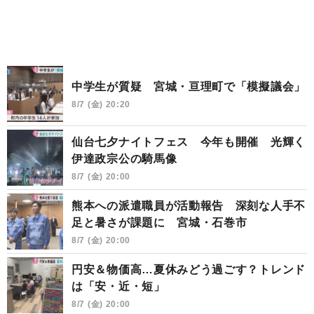
中学生が質疑 宮城・亘理町で「模擬議会」
8/7 (金) 20:20
仙台七夕ナイトフェス 今年も開催 光輝く
伊達政宗公の騎馬像
8/7 (金) 20:00
熊本への派遣職員が活動報告 深刻な人手不
足と暑さが課題に 宮城・石巻市
8/7 (金) 20:00
円安＆物価高…夏休みどう過ごす？トレンド
は「安・近・短」
8/7 (金) 20:00