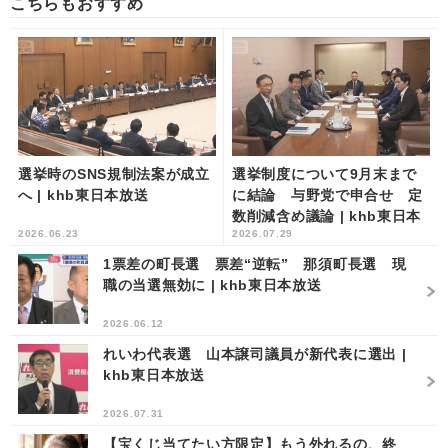
こちらもおすすめ
選挙時のSNS規制法案が成立
選挙制度について9月末まで
へ | khb東日本放送
に結論 与野党で申合せ 定
数削減含め議論 | khb東日本
2026.06.23
2026.07.29
放送
1票差の町長選 票差“逆転” 那須町長選 現
職の当選無効に | khb東日本放送
2026.06.12
れいわ代表選 山本譲司議員が新代表に選出 |
khb東日本放送
2026.07.31
【宝くじ当てたい方限定】もう外れるの、終