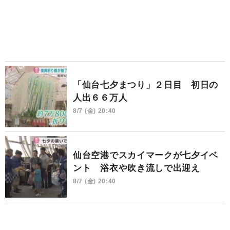
「仙台七夕まつり」２日目 初日の
人出６６万人
8/7 (金) 20:40
仙台空港でスカイマークが七夕イベ
ント 浴衣や吹き流しで出迎え
8/7 (金) 20:40