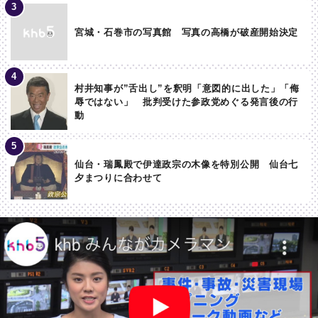
宮城・石巻市の写真館 写真の高橋が破産開始決定
村井知事が”舌出し”を釈明「意図的に出した」「侮
辱ではない」 批判受けた参政党めぐる発言後の行
動
仙台・瑞鳳殿で伊達政宗の木像を特別公開 仙台七
夕まつりに合わせて