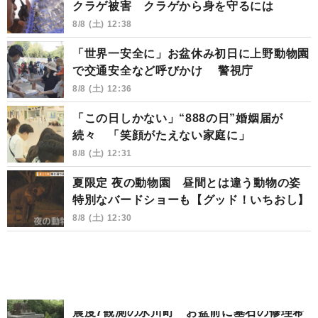
クラゲ被害 クラゲから身を守るには
8/8 (土) 12:38
「世界一安全に」お盆休み初日に上野動物園
で交通安全など呼びかけ 警視庁
8/8 (土) 12:36
「この日しかない」“888の日”婚姻届が
続々 「笑顔がたえない家庭に」
8/8 (土) 12:31
夏限定 夜の動物園 昼間とは違う動物の姿
特別なバードショーも【グッド！いちおし】
8/8 (土) 12:30
震度7観測の氷川町 お盆前に墓石の修理希