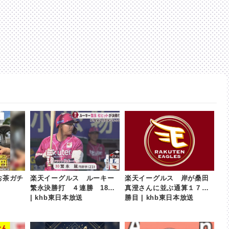
お茶ガチ
楽天イーグルス ルーキー
楽天イーグルス 岸が桑田
繁永決勝打 ４連勝 18日
真澄さんに並ぶ通算１７３
| khb東日本放送
勝目 | khb東日本放送