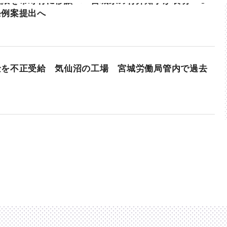
権限を市町村に移譲へ 宮城県の村井知事が表明 ９
条例案提出へ
金を不正受給 気仙沼の工場 宮城労働局管内で過去