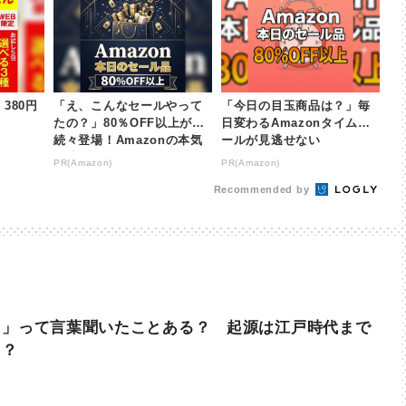
380円
「え、こんなセールやって
「今日の目玉商品は？」毎
たの？」80％OFF以上が
日変わるAmazonタイムセ
続々登場！Amazonの本気
ールが見逃せない
が凄すぎる
PR(Amazon)
PR(Amazon)
Recommended by
ま」って言葉聞いたことある？ 起源は江戸時代まで
！？