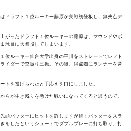
はドラフト１位ルーキー藤原が実戦初登板し、無失点デ
上がったドラフト１位ルーキーの藤原は、マウンドやボ
習１球目に大暴投してしまいます。
１位ルーキー仙台大学出身の平川をストレートでレフト
スライダーで空振り三振。その後、得点圏にランナーを背
ートを投げられたと手応えを口にしました。
からが生き残りを懸けた戦いになってくると思うので、
先頭バッターにヒットを許しますが続くバッターをスラ
動きをしたというシュートでダブルプレーに打ち取り、打