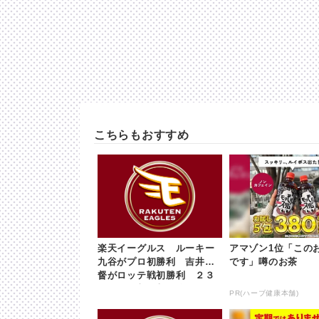
こちらもおすすめ
楽天イーグルス ルーキー
アマゾン1位「この
九谷がプロ初勝利 吉井監
です」噂のお茶
督がロッテ戦初勝利 ２３
日 | khb東日本放送
PR(ハーブ健康本舗)