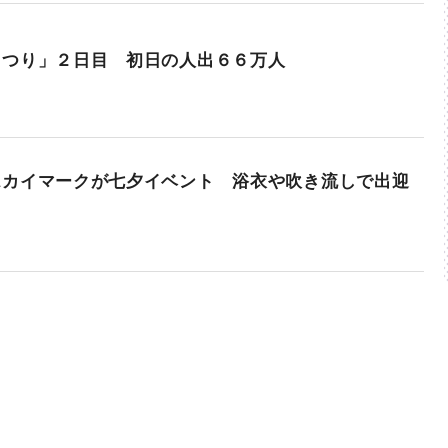
まつり」２日目 初日の人出６６万人
スカイマークが七夕イベント 浴衣や吹き流しで出迎