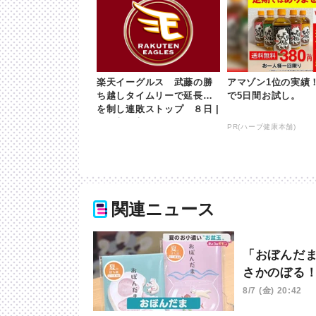
楽天イーグルス 武藤の勝
アマゾン1位の実績！
ち越しタイムリーで延長戦
で5日間お試し。
を制し連敗ストップ ８日 |
khb東日本放送
PR(ハーブ健康本舗)
関連ニュース
「おぼんだ
さかのぼる
8/7 (金) 20:42