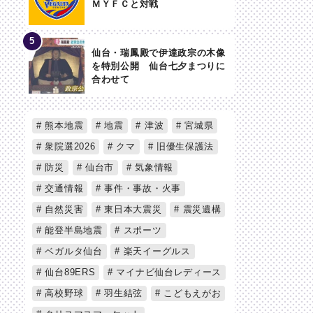
ＭＹＦＣと対戦
仙台・瑞鳳殿で伊達政宗の木像
を特別公開 仙台七夕まつりに
合わせて
熊本地震
地震
津波
宮城県
衆院選2026
クマ
旧優生保護法
防災
仙台市
気象情報
交通情報
事件・事故・火事
自然災害
東日本大震災
震災遺構
能登半島地震
スポーツ
ベガルタ仙台
楽天イーグルス
仙台89ERS
マイナビ仙台レディース
高校野球
羽生結弦
こどもえがお