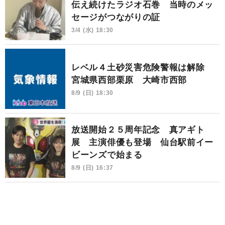
伝え続けたラジオ石巻 当時のメッ
セージがつながりの証
3/4 (水) 18:30
レベル４土砂災害危険警報は解除
宮城県西部栗原 大崎市西部
8/9 (日) 18:30
放送開始２５周年記念 真アギト
展 主演俳優も登場 仙台駅前イー
ビーンズで始まる
8/9 (日) 16:37