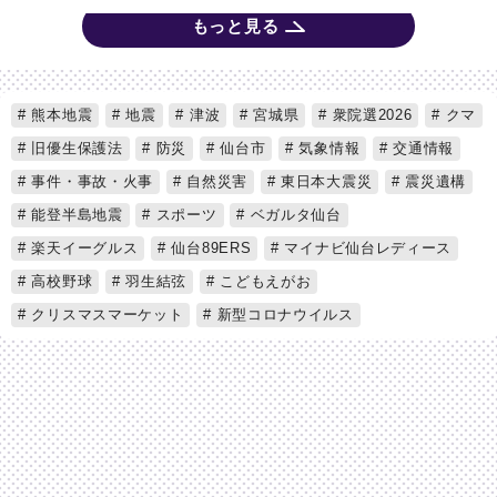
もっと見る
熊本地震
地震
津波
宮城県
衆院選2026
クマ
旧優生保護法
防災
仙台市
気象情報
交通情報
事件・事故・火事
自然災害
東日本大震災
震災遺構
能登半島地震
スポーツ
ベガルタ仙台
楽天イーグルス
仙台89ERS
マイナビ仙台レディース
高校野球
羽生結弦
こどもえがお
クリスマスマーケット
新型コロナウイルス