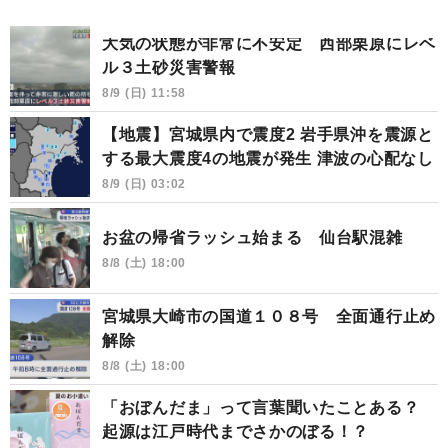
大気の状態が非常に不安定 西部栗原にレベ
ル３土砂災害警報
8/9 (日) 11:58
【地震】宮城県内で震度2 岩手県沖を震源と
する最大震度4の地震が発生 津波の心配なし
8/9 (日) 03:02
お盆の帰省ラッシュ始まる 仙台駅混雑
8/8 (土) 18:00
宮城県大崎市の国道１０８号 全面通行止め
解除
8/8 (土) 18:00
「おぼんだま」って言葉聞いたことある？
起源は江戸時代までさかのぼる！？