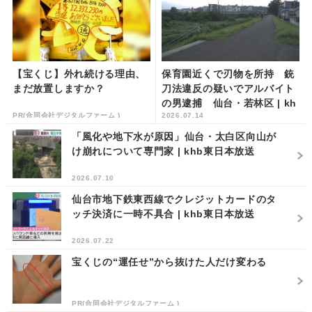
【宝くじ】外れ続ける理由、
保育園近くで刃物を所持 銃
まだ放置しますか？
刀法違反の疑いでアルバイト
の男逮捕 仙台・若林区 | kh
PR(合同会社デジタルファーム )
2026.07.14
b東日本放送
「風化や地下水が原因」仙台・太白区向山が
け崩れについて専門家 | khb東日本放送
2026.07.10
仙台市地下鉄東西線でクレジットカードのタ
ッチ決済に一時不具合 | khb東日本放送
2026.07.22
宝くじの“運任せ”から抜けた人だけ変わる
PR(合同会社デジタルファーム )