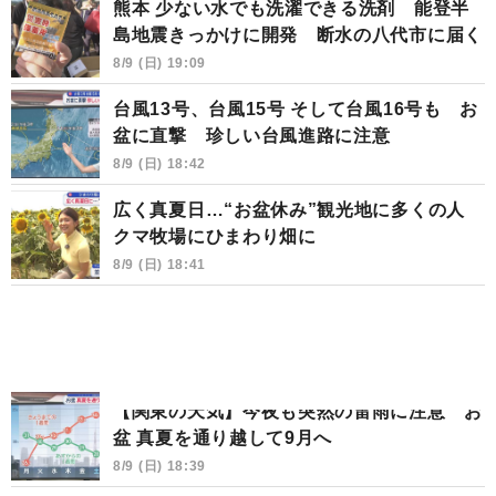
熊本 少ない水でも洗濯できる洗剤 能登半
島地震きっかけに開発 断水の八代市に届く
8/9 (日) 19:09
台風13号、台風15号 そして台風16号も お
盆に直撃 珍しい台風進路に注意
8/9 (日) 18:42
広く真夏日…“お盆休み”観光地に多くの人
クマ牧場にひまわり畑に
8/9 (日) 18:41
【関東の天気】今夜も突然の雷雨に注意 お
盆 真夏を通り越して9月へ
8/9 (日) 18:39