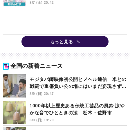
8/7 (金) 20:42
もっと見る
全国の新着ニュース
モジタバ師映像初公開とメヘル通信 米との
戦闘で重傷負い公の場にはいまだ姿現さず…
8/9 (日) 20:47
1000年以上歴史ある伝統工芸品の風鈴 涼や
かな音でひとときの涼 栃木・佐野市
8/9 (日) 19:20