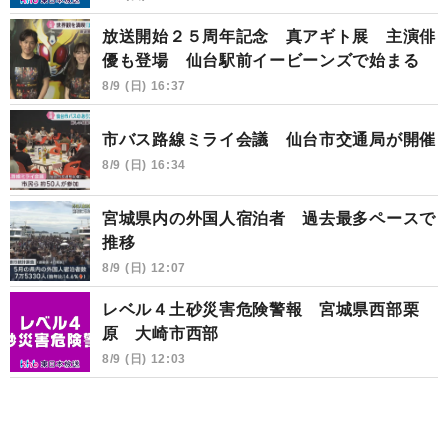
放送開始２５周年記念 真アギト展 主演俳
優も登場 仙台駅前イービーンズで始まる
8/9 (日) 16:37
市バス路線ミライ会議 仙台市交通局が開催
8/9 (日) 16:34
宮城県内の外国人宿泊者 過去最多ペースで
推移
8/9 (日) 12:07
レベル４土砂災害危険警報 宮城県西部栗
原 大崎市西部
8/9 (日) 12:03