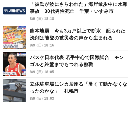
「彼氏が波にさらわれた」海岸散歩中に水難
事故 30代男性死亡 千葉・いすみ市
8/9 (日) 18:18
熊本地震 今も3万戸以上で断水 配られた
洗剤は能登の被災者の声から生まれる
8/9 (日) 18:16
バスケ日本代表 若手中心で国際試合 モン
ゴルと終盤までもつれる熱戦
8/9 (日) 18:05
立体駐車場にシカ居座る「暑くて動かなくな
ったのかな」 札幌市
8/9 (日) 18:03