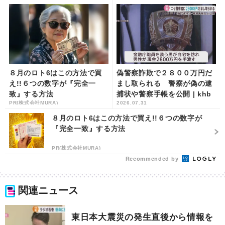
８月のロト6はこの方法で買
偽警察詐欺で２８００万円だ
え!!６つの数字が『完全一
まし取られる 警察が偽の逮
致』する方法
捕状や警察手帳を公開 | khb
PR(株式会社MURA)
2026.07.31
東日本放送
８月のロト6はこの方法で買え!!６つの数字が
『完全一致』する方法
PR(株式会社MURA)
Recommended by
関連ニュース
東日本大震災の発生直後から情報を