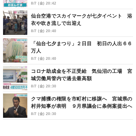
8/7 (金) 20:42
仙台空港でスカイマークが七夕イベント 浴
衣や吹き流しで出迎え
8/7 (金) 20:40
「仙台七夕まつり」２日目 初日の人出６６
万人
8/7 (金) 20:40
コロナ助成金を不正受給 気仙沼の工場 宮
城労働局管内で過去最高額
8/7 (金) 20:30
クマ捕獲の権限を市町村に移譲へ 宮城県の
村井知事が表明 ９月県議会に条例案提出へ
8/7 (金) 20:30