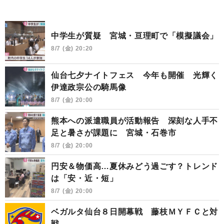
中学生が質疑 宮城・亘理町で「模擬議会」
8/7 (金) 20:20
仙台七夕ナイトフェス 今年も開催 光輝く
伊達政宗公の騎馬像
8/7 (金) 20:00
熊本への派遣職員が活動報告 深刻な人手不
足と暑さが課題に 宮城・石巻市
8/7 (金) 20:00
円安＆物価高…夏休みどう過ごす？トレンド
は「安・近・短」
8/7 (金) 20:00
ベガルタ仙台８日開幕戦 藤枝ＭＹＦＣと対
戦