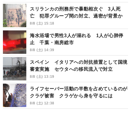
スリランカの刑務所で暴動相次ぐ 3人死
亡 犯罪グループ間の対立、過密が背景か
8/8 (土) 15:18
海水浴場で男性3人が溺れる 1人が心肺停
止 千葉・南房総市
8/8 (土) 14:39
スペイン イタリアへの対抗措置として国境
審査実施 セウタへの移民流入で対立
8/8 (土) 13:19
ライフセーバー活動の半数を占めているのが
クラゲ被害 クラゲから身を守るには
8/8 (土) 12:38