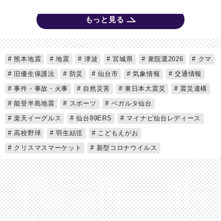
もっと見る
熊本地震
地震
津波
宮城県
衆院選2026
クマ
旧優生保護法
防災
仙台市
気象情報
交通情報
事件・事故・火事
自然災害
東日本大震災
震災遺構
能登半島地震
スポーツ
ベガルタ仙台
楽天イーグルス
仙台89ERS
マイナビ仙台レディース
高校野球
羽生結弦
こどもえがお
クリスマスマーケット
新型コロナウイルス