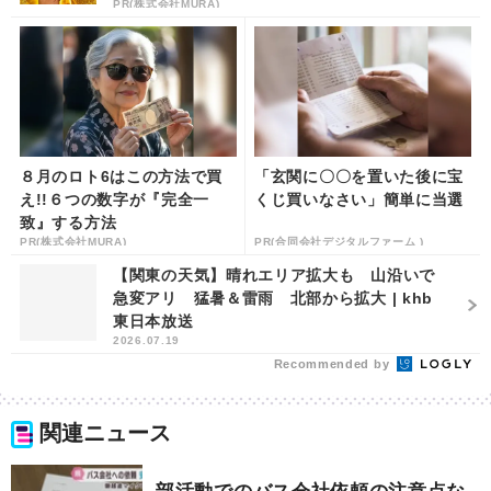
PR(株式会社MURA)
８月のロト6はこの方法で買
「玄関に〇〇を置いた後に宝
え!!６つの数字が『完全一
くじ買いなさい」簡単に当選
致』する方法
PR(株式会社MURA)
PR(合同会社デジタルファーム )
【関東の天気】晴れエリア拡大も 山沿いで
急変アリ 猛暑＆雷雨 北部から拡大 | khb
東日本放送
2026.07.19
Recommended by
関連ニュース