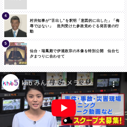
村井知事が”舌出し”を釈明「意図的に出した」「侮
辱ではない」 批判受けた参政党めぐる発言後の行
動
仙台・瑞鳳殿で伊達政宗の木像を特別公開 仙台七
夕まつりに合わせて