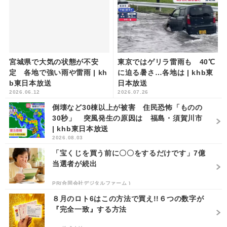
宮城県で大気の状態が不安
東京ではゲリラ雷雨も 40℃
定 各地で強い雨や雷雨 | kh
に迫る暑さ…各地は | khb東
b東日本放送
日本放送
2026.06.12
2026.07.26
倒壊など30棟以上が被害 住民恐怖「ものの
30秒」 突風発生の原因は 福島・須賀川市
| khb東日本放送
2026.08.03
「宝くじを買う前に〇〇をするだけです」7億
当選者が続出
PR(合同会社デジタルファーム )
８月のロト6はこの方法で買え!!６つの数字が
『完全一致』する方法