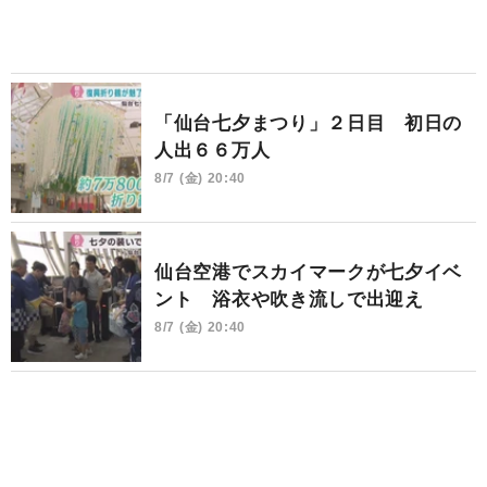
「仙台七夕まつり」２日目 初日の
人出６６万人
8/7 (金) 20:40
仙台空港でスカイマークが七夕イベ
ント 浴衣や吹き流しで出迎え
8/7 (金) 20:40