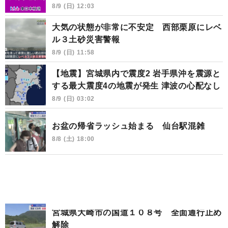
8/9 (日) 12:03
大気の状態が非常に不安定 西部栗原にレベ
ル３土砂災害警報
8/9 (日) 11:58
【地震】宮城県内で震度2 岩手県沖を震源と
する最大震度4の地震が発生 津波の心配なし
8/9 (日) 03:02
お盆の帰省ラッシュ始まる 仙台駅混雑
8/8 (土) 18:00
宮城県大崎市の国道１０８号 全面通行止め
解除