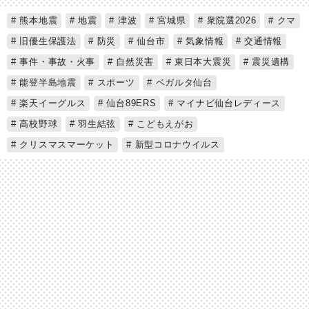
熊本地震
地震
津波
宮城県
衆院選2026
クマ
旧優生保護法
防災
仙台市
気象情報
交通情報
事件・事故・火事
自然災害
東日本大震災
震災遺構
能登半島地震
スポーツ
ベガルタ仙台
楽天イーグルス
仙台89ERS
マイナビ仙台レディース
高校野球
羽生結弦
こどもえがお
クリスマスマーケット
新型コロナウイルス