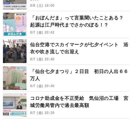
8/8 (土) 18:00
「おぼんだま」って言葉聞いたことある？
起源は江戸時代までさかのぼる！？
8/7 (金) 20:42
仙台空港でスカイマークが七夕イベント 浴
衣や吹き流しで出迎え
8/7 (金) 20:40
「仙台七夕まつり」２日目 初日の人出６６
万人
8/7 (金) 20:40
コロナ助成金を不正受給 気仙沼の工場 宮
城労働局管内で過去最高額
8/7 (金) 20:30