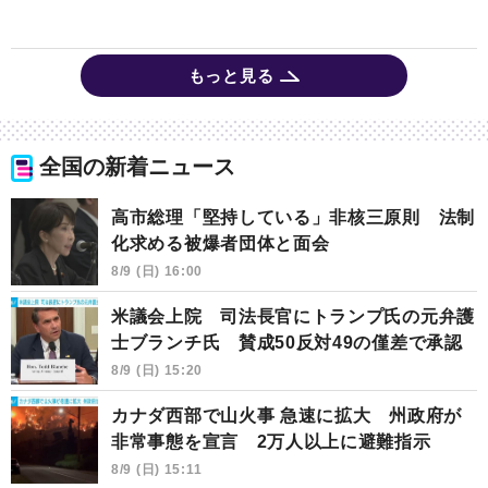
もっと見る
全国の新着ニュース
高市総理「堅持している」非核三原則 法制
化求める被爆者団体と面会
8/9 (日) 16:00
米議会上院 司法長官にトランプ氏の元弁護
士ブランチ氏 賛成50反対49の僅差で承認
8/9 (日) 15:20
カナダ西部で山火事 急速に拡大 州政府が
非常事態を宣言 2万人以上に避難指示
8/9 (日) 15:11