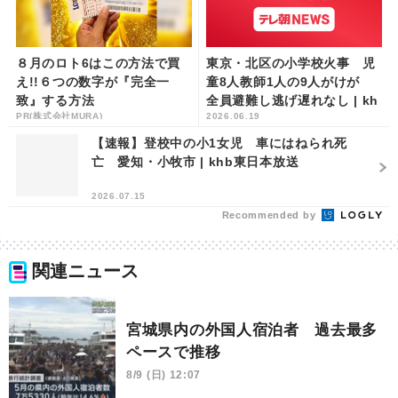
８月のロト6はこの方法で買
東京・北区の小学校火事 児
え!!６つの数字が『完全一
童8人教師1人の9人がけが
致』する方法
全員避難し逃げ遅れなし | kh
PR(株式会社MURA)
2026.06.19
b東日本放送
【速報】登校中の小1女児 車にはねられ死
亡 愛知・小牧市 | khb東日本放送
2026.07.15
Recommended by
関連ニュース
宮城県内の外国人宿泊者 過去最多
ペースで推移
8/9 (日) 12:07