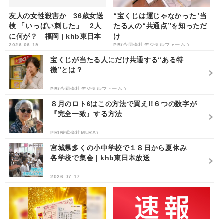
友人の女性殺害か 36歳女送
“宝くじは運じゃなかった”当
検 「いっぱい刺した」 2人
たる人の“共通点”を知っただ
に何が？ 福岡 | khb東日本
け
2026.06.19
PR(合同会社デジタルファーム )
放送
宝くじが当たる人にだけ共通する“ある特
徴”とは？
PR(合同会社デジタルファーム )
８月のロト6はこの方法で買え!!６つの数字が
『完全一致』する方法
PR(株式会社MURA)
宮城県多くの小中学校で１８日から夏休み
各学校で集会 | khb東日本放送
2026.07.17