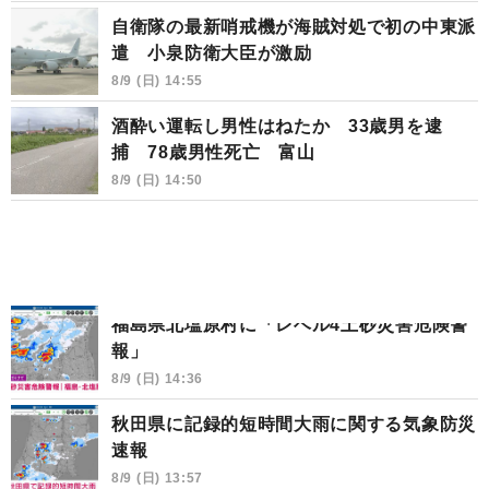
自衛隊の最新哨戒機が海賊対処で初の中東派
遣 小泉防衛大臣が激励
8/9 (日) 14:55
酒酔い運転し男性はねたか 33歳男を逮
捕 78歳男性死亡 富山
8/9 (日) 14:50
福島県北塩原村に「レベル4土砂災害危険警
報」
8/9 (日) 14:36
秋田県に記録的短時間大雨に関する気象防災
速報
8/9 (日) 13:57