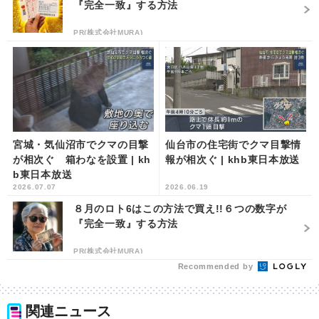
『完全一致』する方法
PR(株式会社MURA)
宮城・気仙沼市でクマの目撃
仙台市の住宅街でクマ目撃情
が相次ぐ 箱わなを設置 | kh
報が相次ぐ | khb東日本放送
b東日本放送
2026.07.07
2026.06.19
８月のロト6はこの方法で買え!!６つの数字が
『完全一致』する方法
PR(株式会社MURA)
Recommended by
関連ニュース