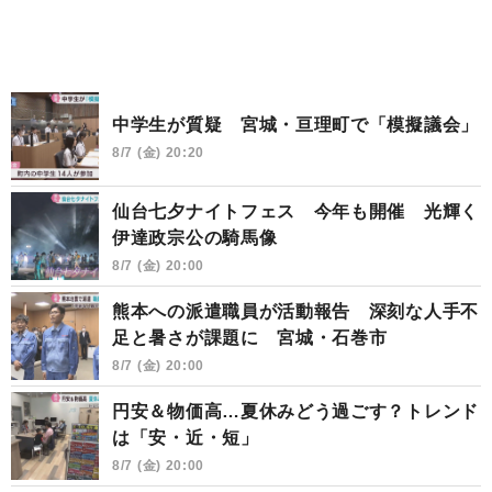
中学生が質疑 宮城・亘理町で「模擬議会」
8/7 (金) 20:20
仙台七夕ナイトフェス 今年も開催 光輝く
伊達政宗公の騎馬像
8/7 (金) 20:00
熊本への派遣職員が活動報告 深刻な人手不
足と暑さが課題に 宮城・石巻市
8/7 (金) 20:00
円安＆物価高…夏休みどう過ごす？トレンド
は「安・近・短」
8/7 (金) 20:00