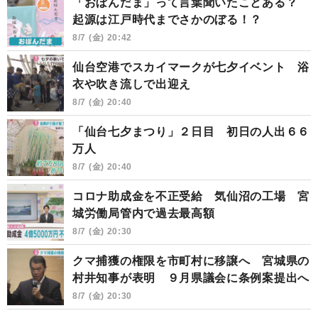
「おぼんだま」って言葉聞いたことある？
起源は江戸時代までさかのぼる！？
8/7 (金) 20:42
仙台空港でスカイマークが七夕イベント 浴
衣や吹き流しで出迎え
8/7 (金) 20:40
「仙台七夕まつり」２日目 初日の人出６６
万人
8/7 (金) 20:40
コロナ助成金を不正受給 気仙沼の工場 宮
城労働局管内で過去最高額
8/7 (金) 20:30
クマ捕獲の権限を市町村に移譲へ 宮城県の
村井知事が表明 ９月県議会に条例案提出へ
8/7 (金) 20:30