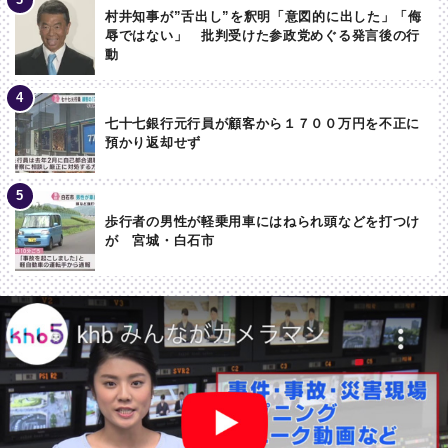
村井知事が”舌出し”を釈明「意図的に出した」「侮
辱ではない」 批判受けた参政党めぐる発言後の行
動
七十七銀行元行員が顧客から１７００万円を不正に
預かり返却せず
歩行者の男性が軽乗用車にはねられ頭などを打つけ
が 宮城・白石市