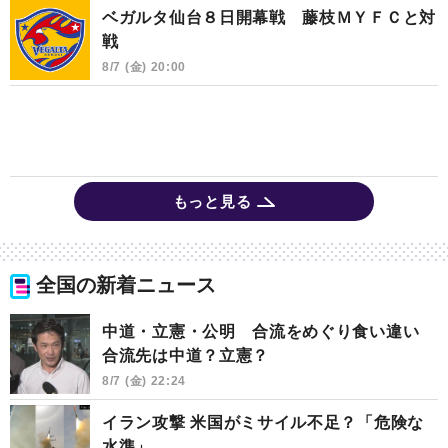
ベガルタ仙台８日開幕戦 藤枝ＭＹＦＣと対
戦
8/7 (金) 20:00
もっと見る
全国の新着ニュース
中道・立憲・公明 合流をめぐり食い違い
合流先は中道？立憲？
8/7 (金) 22:24
イラン攻撃 米国がミサイル不足？「危険な
水準」