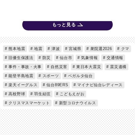
もっと見る
熊本地震
地震
津波
宮城県
衆院選2026
クマ
旧優生保護法
防災
仙台市
気象情報
交通情報
事件・事故・火事
自然災害
東日本大震災
震災遺構
能登半島地震
スポーツ
ベガルタ仙台
楽天イーグルス
仙台89ERS
マイナビ仙台レディース
高校野球
羽生結弦
こどもえがお
クリスマスマーケット
新型コロナウイルス