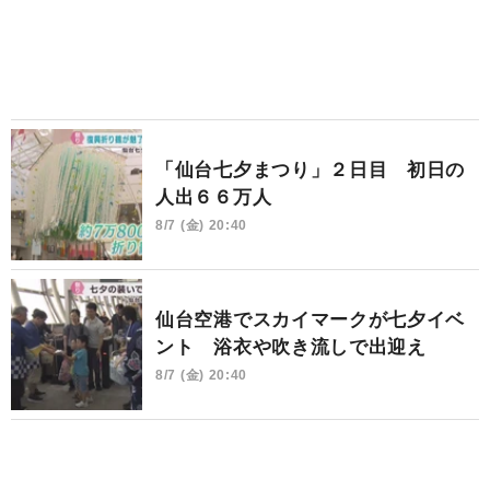
「仙台七夕まつり」２日目 初日の
人出６６万人
8/7 (金) 20:40
仙台空港でスカイマークが七夕イベ
ント 浴衣や吹き流しで出迎え
8/7 (金) 20:40