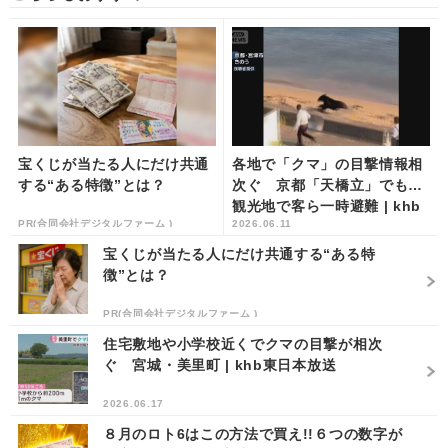
宝くじが当たる人にだけ共通
各地で「クマ」の目撃情報相
する“ある特徴”とは？
次ぐ 京都「天橋立」でも…
観光地で客ら一時避難 | khb
PR(合同会社デジタルファーム )
2026.06.11
東日本放送
宝くじが当たる人にだけ共通する“ある特
徴”とは？
PR(合同会社デジタルファーム )
住宅敷地や小学校近くでクマの目撃が相次
ぐ 宮城・美里町 | khb東日本放送
2026.06.17
８月のロト6はこの方法で買え!!６つの数字が