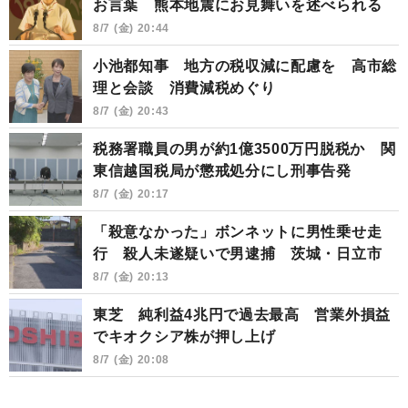
お言葉 熊本地震にお見舞いを述べられる
8/7 (金) 20:44
小池都知事 地方の税収減に配慮を 高市総
理と会談 消費減税めぐり
8/7 (金) 20:43
税務署職員の男が約1億3500万円脱税か 関
東信越国税局が懲戒処分にし刑事告発
8/7 (金) 20:17
「殺意なかった」ボンネットに男性乗せ走
行 殺人未遂疑いで男逮捕 茨城・日立市
8/7 (金) 20:13
東芝 純利益4兆円で過去最高 営業外損益
でキオクシア株が押し上げ
8/7 (金) 20:08