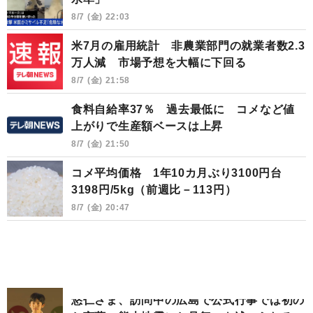
8/7 (金) 22:03
米7月の雇用統計 非農業部門の就業者数2.3
万人減 市場予想を大幅に下回る
8/7 (金) 21:58
食料自給率37％ 過去最低に コメなど値
上がりで生産額ベースは上昇
8/7 (金) 21:50
コメ平均価格 1年10カ月ぶり3100円台
3198円/5kg（前週比－113円）
8/7 (金) 20:47
悠仁さま、訪問中の広島で公式行事では初の