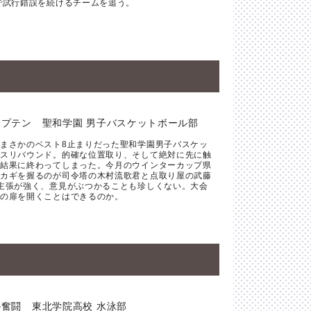
で試行錯誤を続けるチームを追う。
プテン 聖和学園 男子バスケットボール部
まさかのベスト8止まりだった聖和学園男子バスケッ
スリバウンド。的確な位置取り、そして絶対に先に触
結果に終わってしまった。今月のウインターカップ県
カギを握るのが司令塔の木村流歌君と点取り屋の武藤
主張が強く、意見がぶつかることも珍しくない。大会
の扉を開くことはできるのか。
奮闘 東北学院高校 水泳部