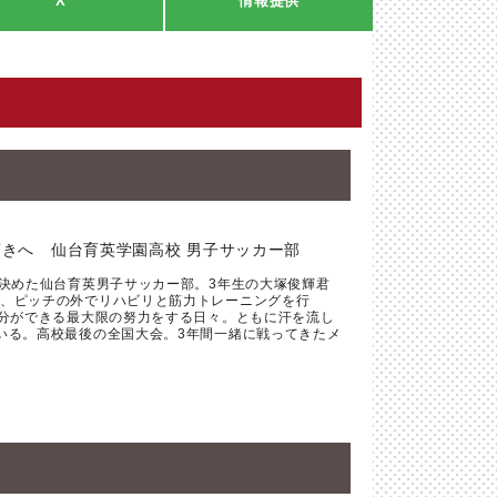
X
情報提供
きへ 仙台育英学園高校 男子サッカー部
を決めた仙台育英男子サッカー部。3年生の大塚俊輝君
、ピッチの外でリハビリと筋力トレーニングを行
自分ができる最大限の努力をする日々。ともに汗を流し
いる。高校最後の全国大会。3年間一緒に戦ってきたメ