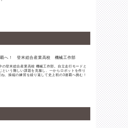
連覇へ！ 登米総合産業高校 機械工作部
中の登米総合産業高校 機械工作部。自立走行モードと
むという難しい課題を克服し、一からロボットを作り
重ね、操縦の練習を繰り返して史上初の3連覇へ挑む！