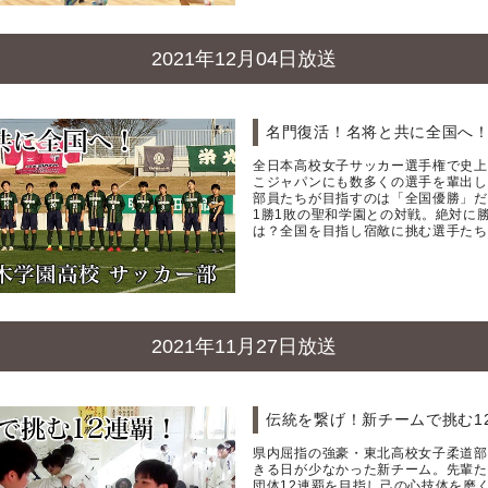
2021年12月04日放送
名門復活！名将と共に全国へ！
全日本高校女子サッカー選手権で史上
こジャパンにも数多くの選手を輩出し
部員たちが目指すのは「全国優勝」だ
1勝1敗の聖和学園との対戦。絶対に
は？全国を目指し宿敵に挑む選手たち
2021年11月27日放送
伝統を繋げ！新チームで挑む1
県内屈指の強豪・東北高校女子柔道部
きる日が少なかった新チーム。先輩た
団体12連覇を目指し己の心技体を磨