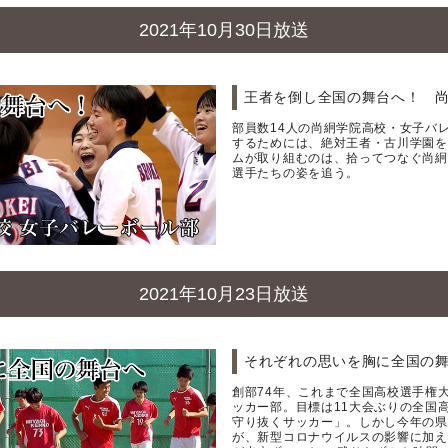
2021年10月30日放送
王者を倒し全国の舞台へ！ 尚
部員数14人の尚絅学院高校・女子バ
するためには、絶対王者・古川学園を
ムが取り組むのは、拾ってつなぐ尚絅
選手たちの姿を追う。
2021年10月23日放送
それぞれの思いを胸に全国の舞
創部74年、これまで全国高校選手権
ッカー部。目標は11大会ぶりの全国
守り抜くサッカー」。しかし今年の県
が、新型コロナウイルスの影響に加え