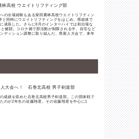
農林高校 ウエイトリフティング部
への出場経験もある柴田農林高校ウエイトリフティン
学と同時にウエイトリフティングをはじめ、県総体で
に成長した。さらに8月のインターハイでは初出場な
位と健闘。コロナ禍で部活動が制限される中、自宅など
ンディション調整に取り組んだ。県新人大会で、来年
人大会へ！ 石巻北高校 男子剣道部
位の成績を収めた石巻北高校男子剣道部。この団体戦で
たのが2年生の佐藤翔君。その佐藤翔君を中心に1