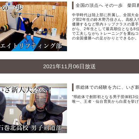
全国の頂点へ その一歩 柴田
中学時代は陸上部に所属し、全国大会
グ部2年生の鈴木野乃佳さん。高校入
優勝するなど県内トップクラスの選手
がら、2年生として最高順位となる8
で工夫しながらトレーニングを重ねコ
の全国優勝への足がかりとできるか。
2021年11月06日放送
県総体での経験を力に、いざ新
"県総体で創部初となる男子団体戦3
唯一、王者・仙台育英から白星を挙げ