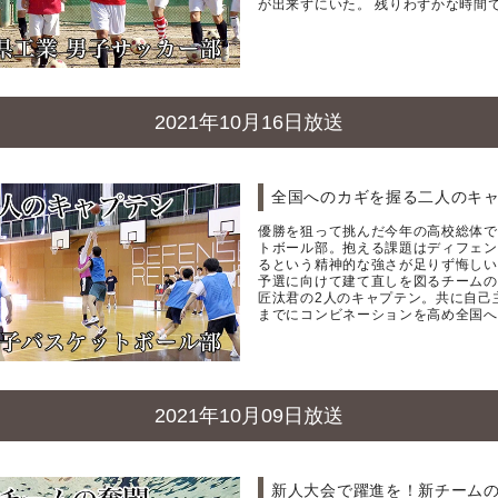
が出来ずにいた。 残りわずかな時間
2021年10月16日放送
全国へのカギを握る二人のキャ
優勝を狙って挑んだ今年の高校総体で
トボール部。抱える課題はディフェン
るという精神的な強さが足りず悔しい
予選に向けて建て直しを図るチームの
匠汰君の2人のキャプテン。共に自己
までにコンビネーションを高め全国へ
2021年10月09日放送
新人大会で躍進を！新チームの