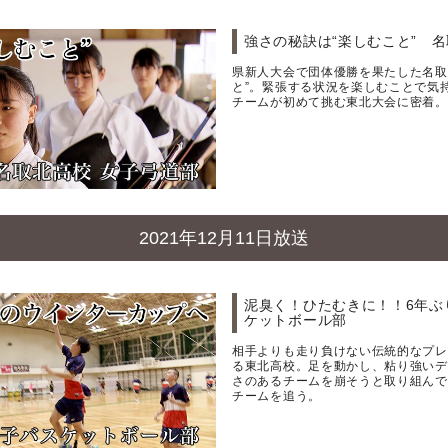
強さの秘訣は“楽しむこと” 名
県新人大会で団体優勝を果たした名取
と”。緊張する状況を楽しむことで気
チームが初めて挑む東北大会に密着。
2021年12月11日放送
泥臭く！ひたむきに！！6年ぶ
ケットボール部
相手よりも走り負けない伝統的なプレ
る東北高校。足を動かし、粘り強いデ
さのあるチームを崩そうと取り組んで
チームを追う。