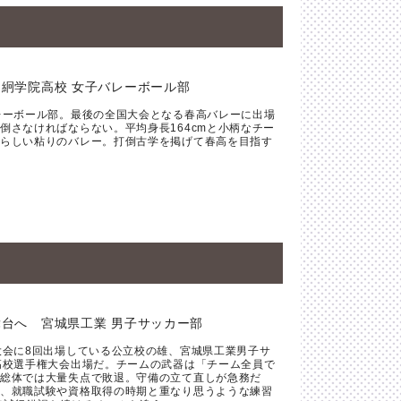
絅学院高校 女子バレーボール部
レーボール部。最後の全国大会となる春高バレーに出場
倒さなければならない。平均身長164cmと小柄なチー
らしい粘りのバレー。打倒古学を掲げて春高を目指す
台へ 宮城県工業 男子サッカー部
大会に8回出場している公立校の雄、宮城県工業男子サ
高校選手権大会出場だ。チームの武器は「チーム全員で
総体では大量失点で敗退。守備の立て直しが急務だ
、就職試験や資格取得の時期と重なり思うような練習