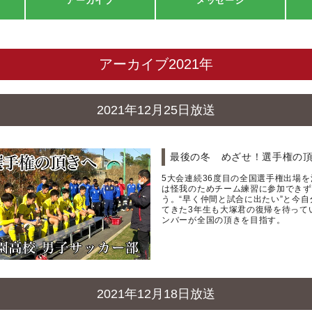
アーカイブ
メッセージ
アーカイブ2021年
2021年12月25日放送
最後の冬 めざせ！選手権の頂
5大会連続36度目の全国選手権出場
は怪我のためチーム練習に参加できず
う。“早く仲間と試合に出たい”と今
てきた3年生も大塚君の復帰を待って
ンバーが全国の頂きを目指す。
2021年12月18日放送