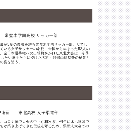
 常盤木学園高校 サッカー部
最多5度の優勝を誇る常盤木学園サッカー部。なでし
ている女子サッカーの名門。全国から集まった52人の
。全日本選手権への出場権をかけた東北大会は、今季
勝ちたい選手たちに授けた名将・阿部由晴監督の秘策と
の姿を追う。
2連覇！ 東北高校 女子柔道部
。コロナ禍で大会の中止が相次ぎ、例年に比べ練習で
ちが築き上げてきた伝統を守るため、県新人大会での
く。