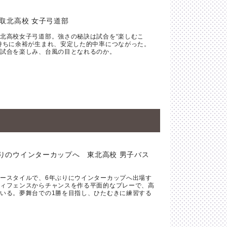
取北高校 女子弓道部
北高校女子弓道部。強さの秘訣は試合を“楽しむこ
持ちに余裕が生まれ、安定した的中率につながった。
試合を楽しみ、台風の目となれるのか。
りのウインターカップへ 東北高校 男子バス
ースタイルで、6年ぶりにウインターカップへ出場す
ィフェンスからチャンスを作る平面的なプレーで、高
いる。夢舞台での1勝を目指し、ひたむきに練習する