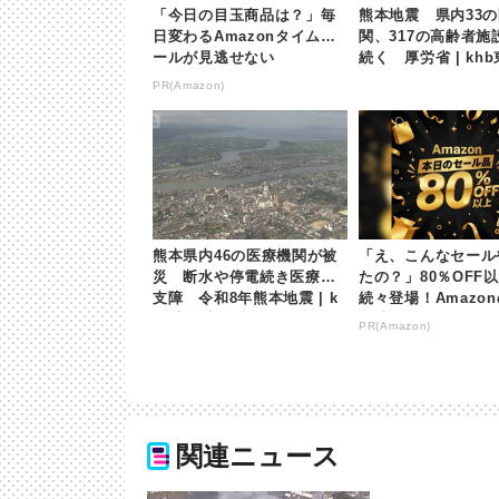
「今日の目玉商品は？」毎
熊本地震 県内33
日変わるAmazonタイムセ
関、317の高齢者施
ールが見逃せない
続く 厚労省 | kh
放送
PR(Amazon)
熊本県内46の医療機関が被
「え、こんなセール
災 断水や停電続き医療に
たの？」80％OFF
支障 令和8年熊本地震 | k
続々登場！Amazo
hb東日本放送
が凄すぎる
PR(Amazon)
関連ニュース