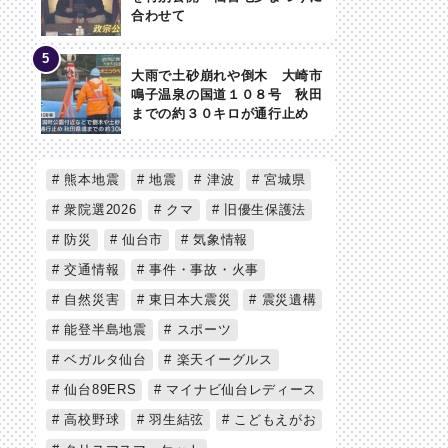
合わせて
大雨で土砂崩れや倒木 大崎市
鳴子温泉の国道１０８号 秋田
までの約３０キロが通行止め
熊本地震
地震
津波
宮城県
衆院選2026
クマ
旧優生保護法
防災
仙台市
気象情報
交通情報
事件・事故・火事
自然災害
東日本大震災
震災遺構
能登半島地震
スポーツ
ベガルタ仙台
楽天イーグルス
仙台89ERS
マイナビ仙台レディース
高校野球
羽生結弦
こどもえがお