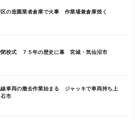
野区の造園業者倉庫で火事 作業場兼倉庫焼く
で閉校式 ７５年の歴史に幕 宮城・気仙沼市
脱線車両の撤去作業始まる ジャッキで車両持ち上
白石市