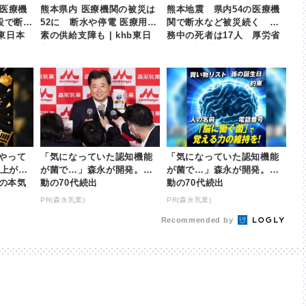
の医療機
熊本県内 医療機関の被災は
熊本地震 県内54の医療機
設で断水
52に 断水や停電 医療用酸
関で断水など被災続く 勤
b東日本
素の供給支障も | khb東日
務中の死者は17人 厚労省
本放送
| khb東日本放送
やって
「気になっていた認知機能
「気になっていた認知機能
以上が
が菌で…」森永が開発。感
が菌で…」森永が開発。感
nの本気
動の70代続出
動の70代続出
PR(森永乳業)
PR(森永乳業)
Recommended by