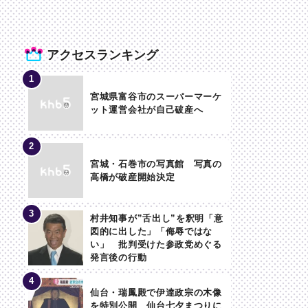
アクセスランキング
宮城県富谷市のスーパーマーケ
ット運営会社が自己破産へ
宮城・石巻市の写真館 写真の
高橋が破産開始決定
村井知事が”舌出し”を釈明「意
図的に出した」「侮辱ではな
い」 批判受けた参政党めぐる
発言後の行動
仙台・瑞鳳殿で伊達政宗の木像
を特別公開 仙台七夕まつりに