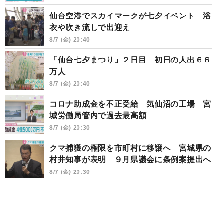
仙台空港でスカイマークが七夕イベント 浴
衣や吹き流しで出迎え
8/7 (金) 20:40
「仙台七夕まつり」２日目 初日の人出６６
万人
8/7 (金) 20:40
コロナ助成金を不正受給 気仙沼の工場 宮
城労働局管内で過去最高額
8/7 (金) 20:30
クマ捕獲の権限を市町村に移譲へ 宮城県の
村井知事が表明 ９月県議会に条例案提出へ
8/7 (金) 20:30