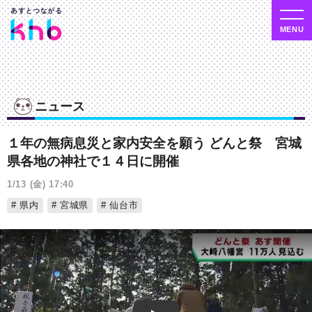
ニュース
１年の無病息災と家内安全を願う どんと祭 宮城
県各地の神社で１４日に開催
1/13 (金) 17:40
県内
宮城県
仙台市