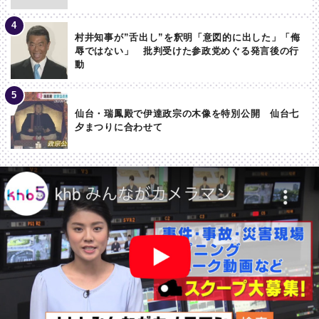
村井知事が”舌出し”を釈明「意図的に出した」「侮
辱ではない」 批判受けた参政党めぐる発言後の行
動
仙台・瑞鳳殿で伊達政宗の木像を特別公開 仙台七
夕まつりに合わせて