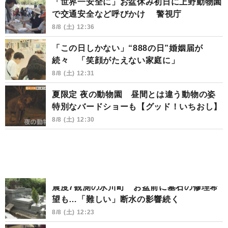
「世界一安全に」お盆休み初日に上野動物園
で交通安全など呼びかけ 警視庁
8/8 (土) 12:36
「この日しかない」“888の日”婚姻届が
続々 「笑顔がたえない家庭に」
8/8 (土) 12:31
夏限定 夜の動物園 昼間とは違う動物の姿
特別なバードショーも【グッド！いちおし】
8/8 (土) 12:30
震度7観測の氷川町 お盆前に墓石の修理希
望も…「難しい」断水の影響続く
8/8 (土) 12:23