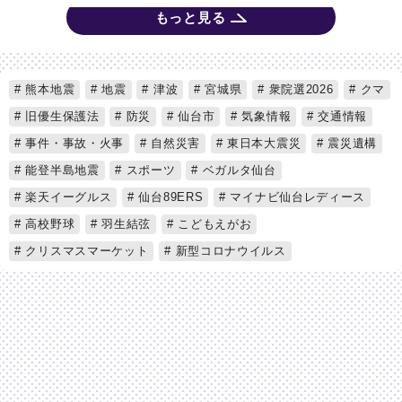
もっと見る
熊本地震
地震
津波
宮城県
衆院選2026
クマ
旧優生保護法
防災
仙台市
気象情報
交通情報
事件・事故・火事
自然災害
東日本大震災
震災遺構
能登半島地震
スポーツ
ベガルタ仙台
楽天イーグルス
仙台89ERS
マイナビ仙台レディース
高校野球
羽生結弦
こどもえがお
クリスマスマーケット
新型コロナウイルス