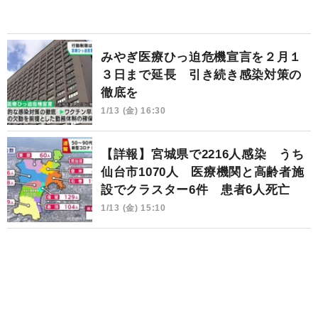
みやぎ医療ひっ迫危機宣言を２月１
３日まで延長 引き続き感染対策の
徹底を
1/13 (金) 16:30
【詳報】宮城県で2216人感染 うち
仙台市1070人 医療機関と高齢者施
設でクラスター6件 患者6人死亡
1/13 (金) 15:10