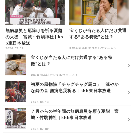
無病息災と厄除けを祈る夏越
宝くじが当たる人にだけ共通
の大祓 宮城・竹駒神社 | kh
する“ある特徴”とは？
b東日本放送
2026.07.01
PR(合同会社デジタルファーム )
宝くじが当たる人にだけ共通する“ある特
徴”とは？
PR(合同会社デジタルファーム )
初夏の風物詩「チャグチャグ馬コ」 涼やか
な鈴の音 無病息災祈る | khb東日本放送
2026.06.14
７月からの半年間の無病息災を願う夏詣 宮
城・竹駒神社 | khb東日本放送
2026.07.02