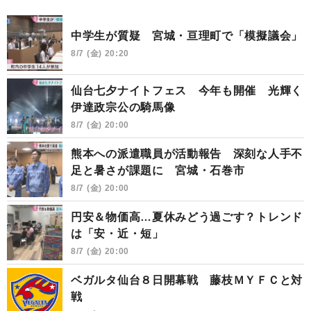
中学生が質疑 宮城・亘理町で「模擬議会」
8/7 (金) 20:20
仙台七夕ナイトフェス 今年も開催 光輝く
伊達政宗公の騎馬像
8/7 (金) 20:00
熊本への派遣職員が活動報告 深刻な人手不
足と暑さが課題に 宮城・石巻市
8/7 (金) 20:00
円安＆物価高…夏休みどう過ごす？トレンド
は「安・近・短」
8/7 (金) 20:00
ベガルタ仙台８日開幕戦 藤枝ＭＹＦＣと対
戦