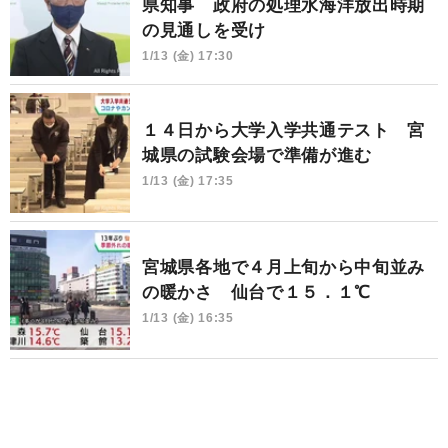
県知事 政府の処理水海洋放出時期
の見通しを受け
1/13 (金) 17:30
１４日から大学入学共通テスト 宮
城県の試験会場で準備が進む
1/13 (金) 17:35
宮城県各地で４月上旬から中旬並み
の暖かさ 仙台で１５．１℃
1/13 (金) 16:35