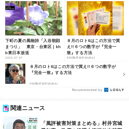
下町の夏の風物詩「入谷朝顔
８月のロト6はこの方法で買
まつり」 東京・台東区 | kh
え!!６つの数字が『完全一
b東日本放送
致』する方法
2026.07.07
PR(株式会社MURA)
８月のロト6はこの方法で買え!!６つの数字が
『完全一致』する方法
PR(株式会社MURA)
Recommended by
関連ニュース
「風評被害対策まとめる」村井宮城