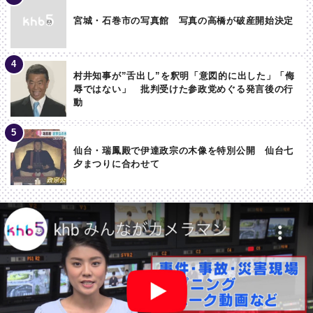
宮城・石巻市の写真館 写真の高橋が破産開始決定
村井知事が”舌出し”を釈明「意図的に出した」「侮
辱ではない」 批判受けた参政党めぐる発言後の行
動
仙台・瑞鳳殿で伊達政宗の木像を特別公開 仙台七
夕まつりに合わせて