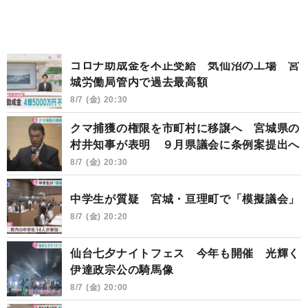
コロナ助成金を不正受給 気仙沼の工場 宮
城労働局管内で過去最高額
8/7 (金) 20:30
クマ捕獲の権限を市町村に移譲へ 宮城県の
村井知事が表明 ９月県議会に条例案提出へ
8/7 (金) 20:30
中学生が質疑 宮城・亘理町で「模擬議会」
8/7 (金) 20:20
仙台七夕ナイトフェス 今年も開催 光輝く
伊達政宗公の騎馬像
8/7 (金) 20:00