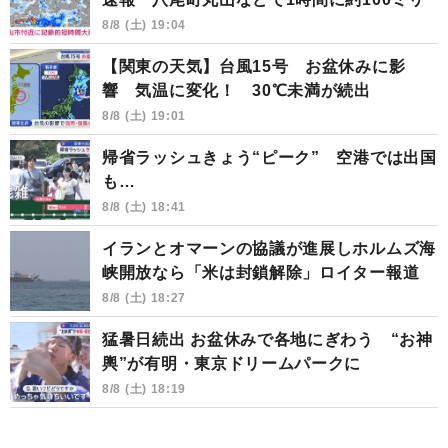
8/8 (土) 19:04
【関東の天気】台風15号 お盆休みに影
響 気温に変化！ 30℃未満が続出
8/8 (土) 19:01
帰省ラッシュきょう“ピーク” 空港では出国
も…
8/8 (土) 18:41
イランとオマーンの協議が進展しホルムズ海
峡開放なら「米は封鎖解除」ロイター報道
8/8 (土) 18:27
猛暑日続出 お盆休みで各地にぎわう “お神
輿”が有明・東京ドリームパークに
8/8 (土) 18:19