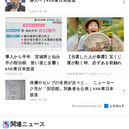
導入へ | khb東日本放送
2026.06.26
導入から半年 宮城県と仙台
【当選した人が暴露】宝くじ
市の宿泊税 使い道と反響 |
運が動く時、必ずある前触れ
khb東日本放送
2026.07.23
PR(合同会社デジタルファーム )
俳優やセレブの名前が次々と… ニューヨー
ク市が「別荘税」対象者を公表 | khb東日本
放送
2026.07.30
Recommended by
関連ニュース