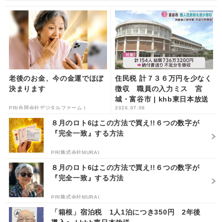
老後のお金、今の金運でほぼ
住民税 計７３６万円を少なく
決まります
徴収 職員の入力ミス 宮
城・富谷市 | khb東日本放送
PR(合同会社デジタルファーム )
2026.07.08
８月のロト6はこの方法で買え!!６つの数字が
『完全一致』する方法
PR(株式会社MURA)
８月のロト6はこの方法で買え!!６つの数字が
『完全一致』する方法
PR(株式会社MURA)
「箱根」宿泊税 1人1泊につき350円 2年後