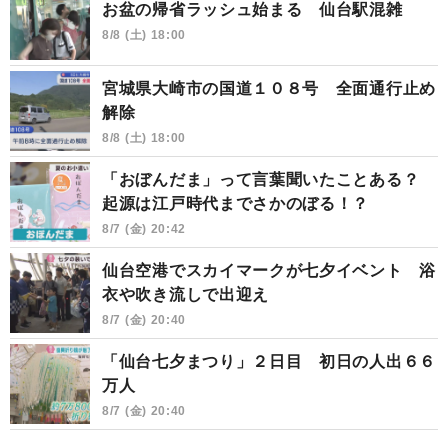
お盆の帰省ラッシュ始まる 仙台駅混雑
8/8 (土) 18:00
宮城県大崎市の国道１０８号 全面通行止め
解除
8/8 (土) 18:00
「おぼんだま」って言葉聞いたことある？
起源は江戸時代までさかのぼる！？
8/7 (金) 20:42
仙台空港でスカイマークが七夕イベント 浴
衣や吹き流しで出迎え
8/7 (金) 20:40
「仙台七夕まつり」２日目 初日の人出６６
万人
8/7 (金) 20:40