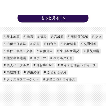
もっと見る
熊本地震
地震
津波
宮城県
衆院選2026
クマ
旧優生保護法
防災
仙台市
気象情報
交通情報
事件・事故・火事
自然災害
東日本大震災
震災遺構
能登半島地震
スポーツ
ベガルタ仙台
楽天イーグルス
仙台89ERS
マイナビ仙台レディース
高校野球
羽生結弦
こどもえがお
クリスマスマーケット
新型コロナウイルス