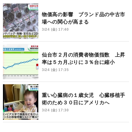
物価高の影響 ブランド品の中古市
場への関心が高まる
3/24 (金) 17:40
仙台市２月の消費者物価指数 上昇
率は５カ月ぶりに３％台に縮小
3/24 (金) 17:35
重い心臓病の１歳女児 心臓移植手
術のため３０日にアメリカへ
3/24 (金) 17:30