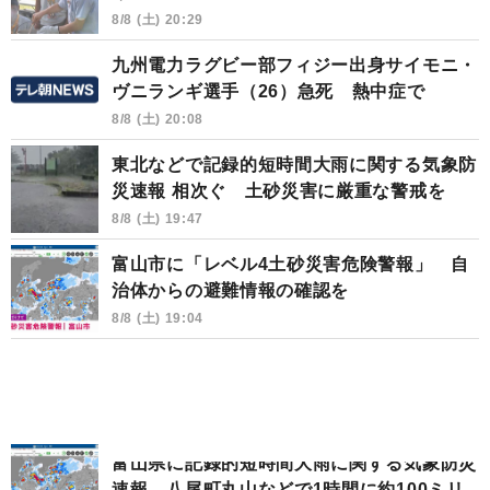
8/8 (土) 20:29
九州電力ラグビー部フィジー出身サイモニ・
ヴニランギ選手（26）急死 熱中症で
8/8 (土) 20:08
東北などで記録的短時間大雨に関する気象防
災速報 相次ぐ 土砂災害に厳重な警戒を
8/8 (土) 19:47
富山市に「レベル4土砂災害危険警報」 自
治体からの避難情報の確認を
8/8 (土) 19:04
富山県に記録的短時間大雨に関する気象防災
速報 八尾町丸山などで1時間に約100ミリ