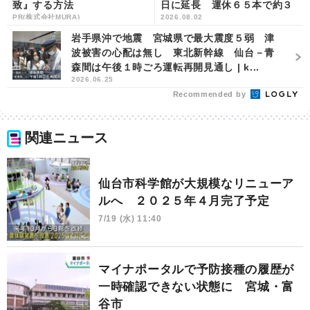
致』する方法
日に延長 運休６５本で約３
PR(株式会社MURA)
2026.08.02
０００人い影響 宮城県 | kh
b東日本放送
岩手県沖で地震 宮城県で最大震度５弱 津
波被害の心配は無し 東北新幹線 仙台－青
森間は午後１時ごろ運転再開見通し | k...
2026.06.25
Recommended by
関連ニュース
仙台市科学館が大規模なリニューア
ルへ ２０２５年４月完了予定
7/19 (水) 11:40
マイナポータルで予防接種の履歴が
一時確認できない状態に 宮城・富
谷市