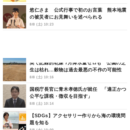
悠仁さま 公式行事で初のお言葉 熊本地震
の被災者にお見舞いを述べられる
8/8 (土) 10:23
英で記録的乾燥 7月降水量ゼロも 公園の芝
生は枯れ…穀物は過去最悪の不作の可能性
8/8 (土) 10:16
国税庁長官に青木孝徳氏が就任 「適正かつ
公平な課税・徴収を目指す」
8/8 (土) 10:14
【SDGs】アクセサリー作りから海の環境問
題を知る