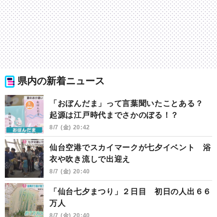
県内の新着ニュース
「おぼんだま」って言葉聞いたことある？
起源は江戸時代までさかのぼる！？
8/7 (金) 20:42
仙台空港でスカイマークが七夕イベント 浴
衣や吹き流しで出迎え
8/7 (金) 20:40
「仙台七夕まつり」２日目 初日の人出６６
万人
8/7 (金) 20:40