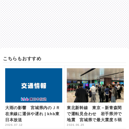
こちらもおすすめ
大雨の影響 宮城県内のＪＲ
東北新幹線 東京－新青森間
在来線に運休や遅れ | khb東
で運転見合わせ 岩手県沖で
日本放送
地震 宮城県で最大震度５弱
2026.07.12
2026.06.25
| khb東日本放送