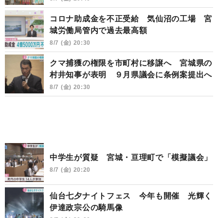
コロナ助成金を不正受給 気仙沼の工場 宮
城労働局管内で過去最高額
8/7 (金) 20:30
クマ捕獲の権限を市町村に移譲へ 宮城県の
村井知事が表明 ９月県議会に条例案提出へ
8/7 (金) 20:30
中学生が質疑 宮城・亘理町で「模擬議会」
8/7 (金) 20:20
仙台七夕ナイトフェス 今年も開催 光輝く
伊達政宗公の騎馬像