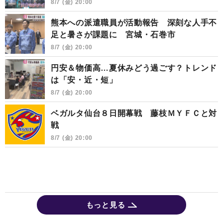
8/7 (金) 20:00
熊本への派遣職員が活動報告 深刻な人手不
足と暑さが課題に 宮城・石巻市
8/7 (金) 20:00
円安＆物価高…夏休みどう過ごす？トレンド
は「安・近・短」
8/7 (金) 20:00
ベガルタ仙台８日開幕戦 藤枝ＭＹＦＣと対
戦
8/7 (金) 20:00
もっと見る