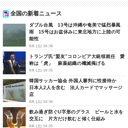
全国の新着ニュース
ダブル台風 13号は沖縄や奄美で猛烈暴風
雨 15号はお盆休みに東北地方に上陸の可
能性
8/8 (土) 10:36
トランプ氏“盟友”コロンビア大統領就任 愛
称は「虎」 麻薬組織の殲滅掲げる
8/8 (土) 10:31
韓国サッカー協会 外国人審判に性接待か
日本人2人を含む 法人カードでマッサージ
店
8/8 (土) 10:30
飲み過ぎ防ぐU字形のグラス ビールと水を
交互に 片方だけ飲むと傾く仕組み
8/8 (土) 10:25