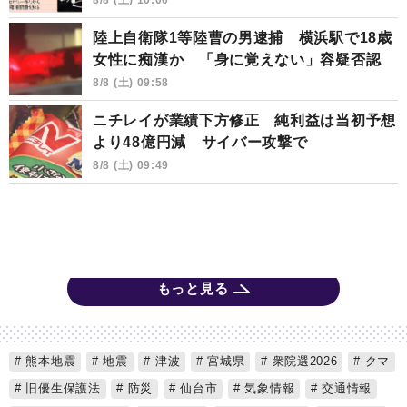
8/8 (土) 10:00
陸上自衛隊1等陸曹の男逮捕 横浜駅で18歳
女性に痴漢か 「身に覚えない」容疑否認
8/8 (土) 09:58
ニチレイが業績下方修正 純利益は当初予想
より48億円減 サイバー攻撃で
8/8 (土) 09:49
もっと見る
熊本地震
地震
津波
宮城県
衆院選2026
クマ
旧優生保護法
防災
仙台市
気象情報
交通情報